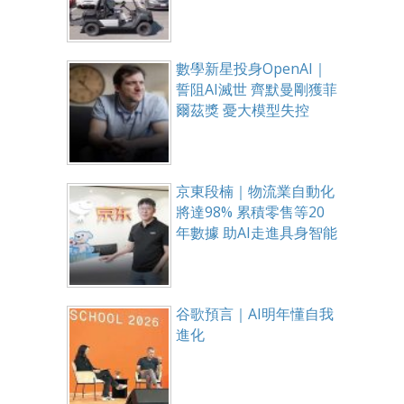
數學新星投身OpenAI｜
誓阻AI滅世 齊默曼剛獲菲
爾茲獎 憂大模型失控
京東段楠｜物流業自動化
將達98% 累積零售等20
年數據 助AI走進具身智能
谷歌預言｜AI明年懂自我
進化