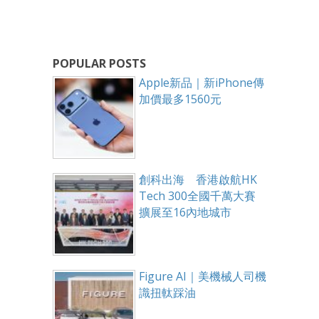
POPULAR POSTS
Apple新品｜新iPhone傳
加價最多1560元
創科出海 香港啟航HK
Tech 300全國千萬大賽
擴展至16內地城市
Figure AI｜美機械人司機
識扭軚踩油