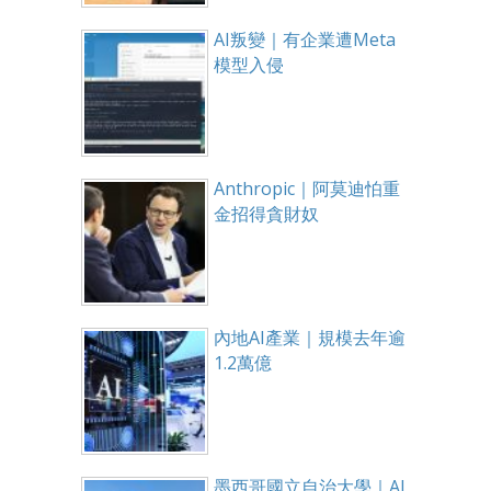
AI叛變｜有企業遭Meta
模型入侵
Anthropic｜阿莫迪怕重
金招得貪財奴
內地AI產業｜規模去年逾
1.2萬億
墨西哥國立自治大學｜AI