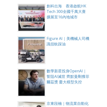
創科出海 香港啟航HK
Tech 300全國千萬大賽
擴展至16內地城市
Figure AI｜美機械人司機
識扭軚踩油
數學新星投身OpenAI｜
誓阻AI滅世 齊默曼剛獲菲
爾茲獎 憂大模型失控
京東段楠｜物流業自動化