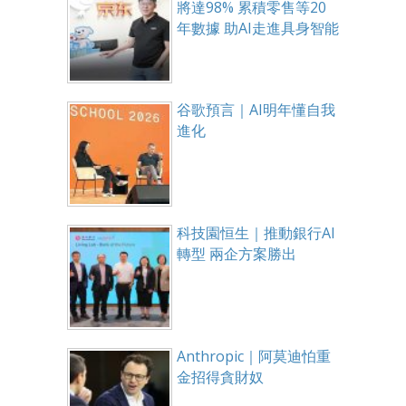
將達98% 累積零售等20
年數據 助AI走進具身智能
谷歌預言｜AI明年懂自我
進化
科技園恒生｜推動銀行AI
轉型 兩企方案勝出
Anthropic｜阿莫迪怕重
金招得貪財奴