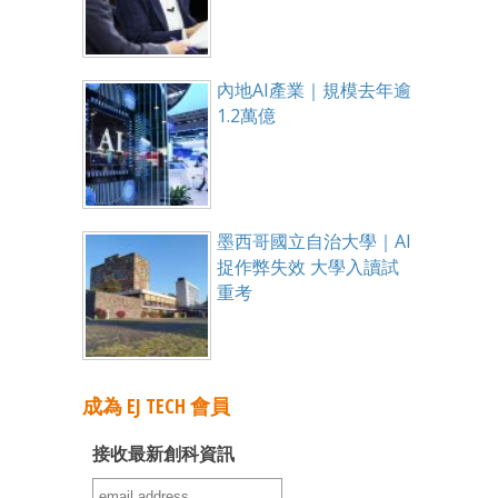
內地AI產業｜規模去年逾
1.2萬億
墨西哥國立自治大學｜AI
捉作弊失效 大學入讀試
重考
成為 EJ TECH 會員
接收最新創科資訊