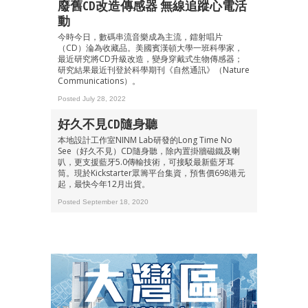
廢舊CD改造傳感器 無線追蹤心電活
動
今時今日，數碼串流音樂成為主流，鐳射唱片
（CD）淪為收藏品。美國賓漢頓大學一班科學家，
最近研究將CD升級改造，變身穿戴式生物傳感器；
研究結果最近刊登於科學期刊《自然通訊》（Nature
Communications）。
Posted July 28, 2022
好久不見CD隨身聽
本地設計工作室NINM Lab研發的Long Time No
See（好久不見）CD隨身聽，除內置掛牆磁鐵及喇
叭，更支援藍牙5.0傳輸技術，可接駁最新藍牙耳
筒。現於Kickstarter眾籌平台集資，預售價698港元
起，最快今年12月出貨。
Posted September 18, 2020