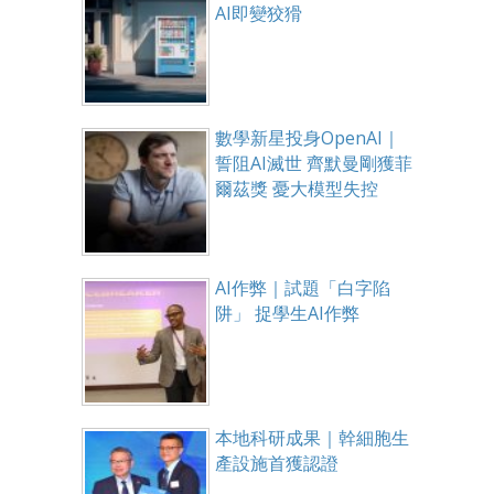
AI即變狡猾
數學新星投身OpenAI｜
誓阻AI滅世 齊默曼剛獲菲
爾茲獎 憂大模型失控
AI作弊｜試題「白字陷
阱」 捉學生AI作弊
本地科研成果｜幹細胞生
產設施首獲認證