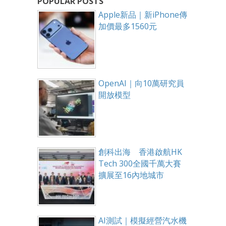
POPULAR POSTS
Apple新品｜新iPhone傳
加價最多1560元
OpenAI｜向10萬研究員
開放模型
創科出海 香港啟航HK
Tech 300全國千萬大賽
擴展至16內地城市
AI測試｜模擬經營汽水機