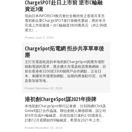
ChargeSPOT赴日上市前 逆市C輪融
資近3億
現由日本INFORICH株式會社全權持有之香港共享充
電初創企業ChargeSPOT進行策略性重組，將於本月
完成上市前最後一次C輪融資3800萬美元 （約2.96億
港元）。
Posted June 5, 2020
ChargeSpot拓電網 拒步共享單車後
塵
主打充電器租賃的本地初創ChargeSpot因應市場對
移動電源的需求，逐步擴大充電器租賃業務網絡，目
前在香港有3200至3300個商戶合作網點，正在日
本、泰國等市場增加網點，短期內將進駐印尼、台灣
及新加坡等地。
Posted December 10, 2018
港初創ChargeSpot謀2021年掛牌
本地初創ChargeSpot舉行記者會，分別與網iClick及
Gintell簽訂合作協議。聯合創辦人陳德群稱，該公司
於9月完成A+輪融資，目前估值已達約2.93億港元，
計劃12月底開始作B輪融資，希望在2021年上市。
Posted November 10, 2018