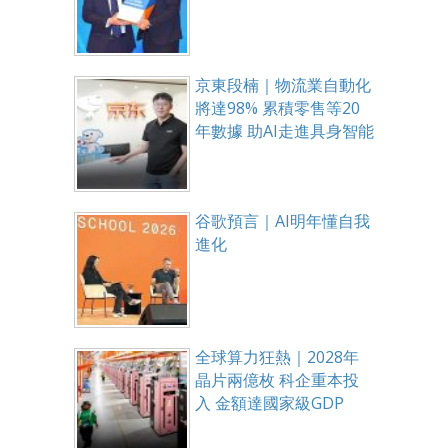
京東段楠｜物流業自動化
將達98% 累積零售等20
年數據 助AI走進具身智能
谷歌預言｜AI明年懂自我
進化
全球算力狂熱｜2028年
晶片兩億枚 科企重本投
入 金額達國家級GDP