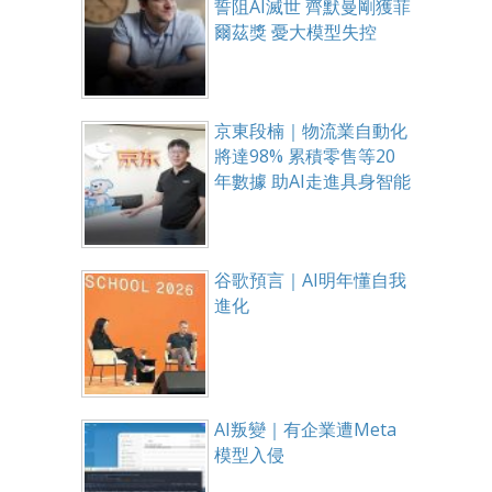
誓阻AI滅世 齊默曼剛獲菲
爾茲獎 憂大模型失控
京東段楠｜物流業自動化
將達98% 累積零售等20
年數據 助AI走進具身智能
谷歌預言｜AI明年懂自我
進化
AI叛變｜有企業遭Meta
模型入侵