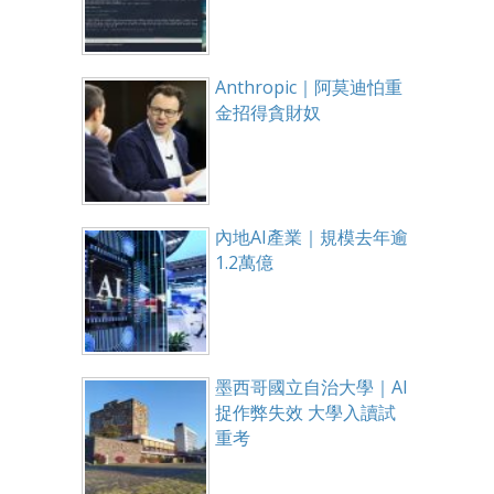
Anthropic｜阿莫迪怕重
金招得貪財奴
內地AI產業｜規模去年逾
1.2萬億
墨西哥國立自治大學｜AI
捉作弊失效 大學入讀試
重考