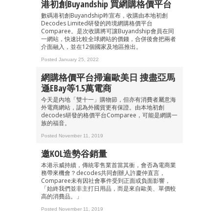
港初創Buyandship 買網購格價平台
數碼港初創Buyandship昨宣布，收購由本地初創
Decodes Limited研發的跨境網購格價平台
Comparee。是次收購將可讓Buyandship會員在同
一網站，快速比較全球網站的價錢，合併後會把兩者
介面融入，並在12個國家及地區推出。
Posted January 25, 2022
網購格價平台掃遍歐美日 搜盡亞馬
遜eBay等1.5萬電商
今天是內地「雙十一」購物節，但亦有消費者屬意海
外電商網站，認為外國貨更有保證。由本地初創
decodes研發的格價平台Comparee，可能是網購一
族的福音。
Posted November 11, 2019
邀KOL造勢谷銷量
本港示威持續，傳統零售業首當其衝，會否為電商業
務帶來機會？decodes共同創辦人許慶仲直言，
Comparee未有因社會事件受到正面或負面影響，
「始終我們並非主打日用品，而是來自歐美、單價較
高的消費品。」
Posted November 11, 2019