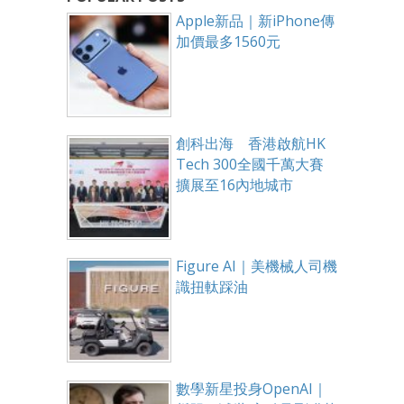
Apple新品｜新iPhone傳
加價最多1560元
創科出海 香港啟航HK
Tech 300全國千萬大賽
擴展至16內地城市
Figure AI｜美機械人司機
識扭軚踩油
數學新星投身OpenAI｜