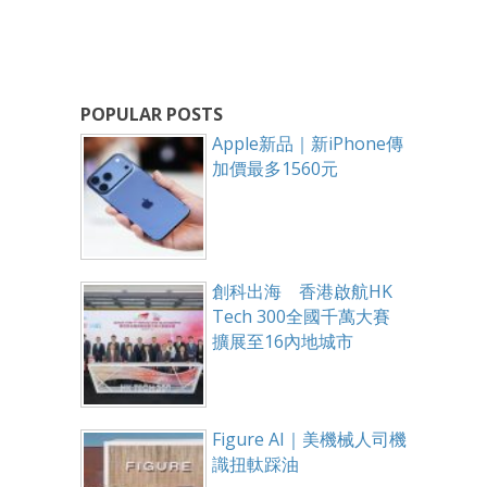
POPULAR POSTS
Apple新品｜新iPhone傳
加價最多1560元
創科出海 香港啟航HK
Tech 300全國千萬大賽
擴展至16內地城市
Figure AI｜美機械人司機
識扭軚踩油