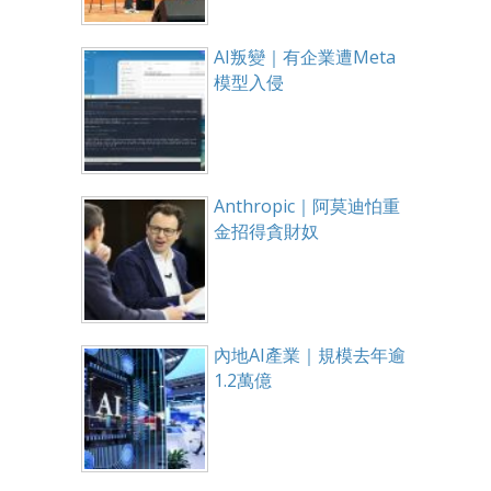
AI叛變｜有企業遭Meta
模型入侵
Anthropic｜阿莫迪怕重
金招得貪財奴
內地AI產業｜規模去年逾
1.2萬億