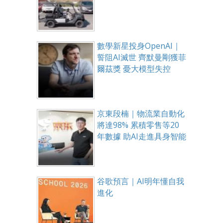
數學新星投身OpenAI｜
誓阻AI滅世 齊默曼剛獲菲
爾茲獎 憂大模型失控
京東段楠｜物流業自動化
將達98% 累積零售等20
年數據 助AI走進具身智能
谷歌預言｜AI明年懂自我
進化