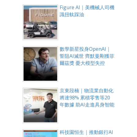
Figure AI｜美機械人司機
識扭軚踩油
數學新星投身OpenAI｜
誓阻AI滅世 齊默曼剛獲菲
爾茲獎 憂大模型失控
京東段楠｜物流業自動化
將達98% 累積零售等20
年數據 助AI走進具身智能
科技園恒生｜推動銀行AI