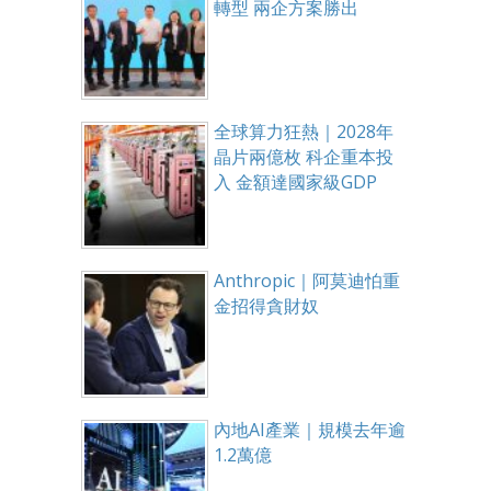
轉型 兩企方案勝出
全球算力狂熱｜2028年
晶片兩億枚 科企重本投
入 金額達國家級GDP
Anthropic｜阿莫迪怕重
金招得貪財奴
內地AI產業｜規模去年逾
1.2萬億