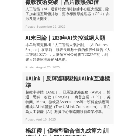
微軟技術突破｜晶片散熱強3倍
人工智能（AI）運算時會消耗數據中心巨大能源，除
了加劇溫室氣體排放，要冷卻圖形處理器（GPU）亦
涉及龐大開支。
Posted September 25, 2025
AI末日論｜2030年AI失控滅絕人類
非牟利研究機構「人工智能未來計劃」（AI Futures
Project）在早前，發表長達數十頁的假設性報告《人
工智能2027》，大膽預言AI公司將在2027年初，創
建人類專家等級的AI系統。
Posted August 25, 2025
UALink｜反輝達聯盟推UALink互連標
準
超微半導體（AMD）、亞馬遜網絡服務（AWS）、博
通、思科、谷歌（Google）、惠普企業（HPE）、英
特爾、Meta、微軟及Astera Labs等一班科企供應商
組成UALink聯盟（The UALink Consortium），旨在
為人工智能（AI）數據中心網絡開發新產業標準。
Posted April 10, 2025
楊紅霞｜倡模型融合省九成算力 訓