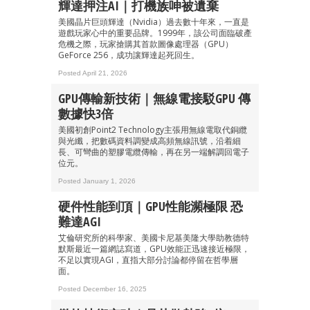
輝達押注AI｜打機族呻被遺棄
美國晶片巨頭輝達（Nvidia）過去數十年來，一直是
遊戲玩家心中的重要品牌。1999年，該公司面臨破產
危機之際，玩家搶購其首款圖像處理器（GPU）
GeForce 256，成功讓輝達起死回生。
Posted April 21, 2026
GPU傳輸新技術｜無線電接駁GPU 傳
數據快3倍
美國初創Point2 Technology主張用無線電取代銅纜
與光纖，把數碼資料調變成高頻無線訊號，沿着細
長、可彎曲的塑膠電纜傳輸，再在另一端解調回電子
位元。
Posted January 1, 2026
硬件性能到頂｜GPU性能瀕極限 恐
難達AGI
艾倫研究所的科學家、美國卡尼基美隆大學助教德特
默斯最近一篇網誌寫道，GPU效能正迅速接近極限，
不足以實現AGI，直指大部分討論都停留在哲學層
面。
Posted December 16, 2025