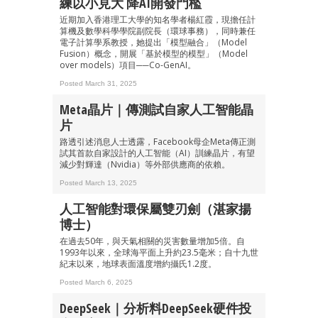
練以小見大 降AI開發門檻
近期加入香港理工大學的知名學者楊紅霞，現擔任計
算機及數學科學學院副院長（環球事務），同時兼任
電子計算學系教授，她提出「模型融合」（Model
Fusion）概念，開展「基於模型的模型」（Model
成為 EJ Tech 會員
over models）項目──Co-GenAI。
最新資訊（附創業懶人包）
箱！
Posted March 31, 2025
Meta晶片｜傳測試自家人工智能晶
片
路透引述消息人士透露，Facebook母企Meta傳正測
試其首款自家設計的人工智能（AI）訓練晶片，有望
減少對輝達（Nvidia）等外部供應商的依賴。
Posted March 13, 2025
人工智能對環保屬雙刃劍（湛家揚
博士）
在過去50年，與天氣相關的災害數量增加5倍。自
1993年以來，全球海平面上升約23.5毫米；自十九世
紀末以來，地球表面溫度增約攝氏1.2度。
Posted March 6, 2025
DeepSeek｜分析料DeepSeek硬件投