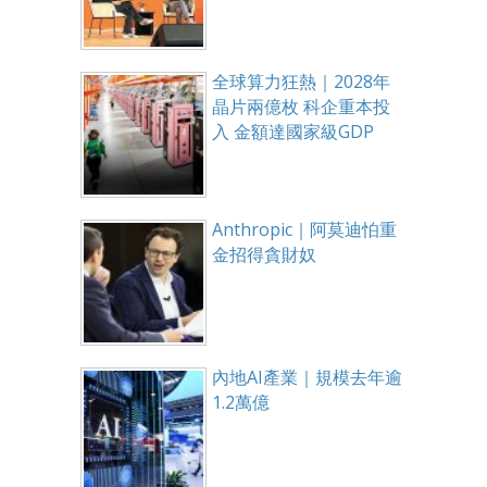
全球算力狂熱｜2028年
晶片兩億枚 科企重本投
入 金額達國家級GDP
Anthropic｜阿莫迪怕重
金招得貪財奴
內地AI產業｜規模去年逾
1.2萬億