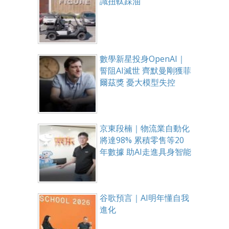
識扭軚踩油
數學新星投身OpenAI｜
誓阻AI滅世 齊默曼剛獲菲
爾茲獎 憂大模型失控
京東段楠｜物流業自動化
將達98% 累積零售等20
年數據 助AI走進具身智能
谷歌預言｜AI明年懂自我
進化