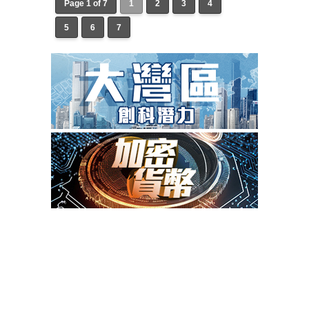
Page 1 of 7
1
2
3
4
5
6
7