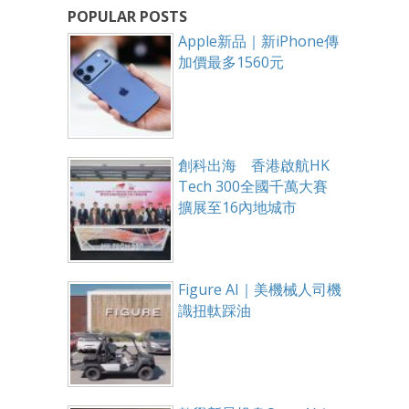
POPULAR POSTS
Apple新品｜新iPhone傳
加價最多1560元
創科出海 香港啟航HK
Tech 300全國千萬大賽
擴展至16內地城市
Figure AI｜美機械人司機
識扭軚踩油