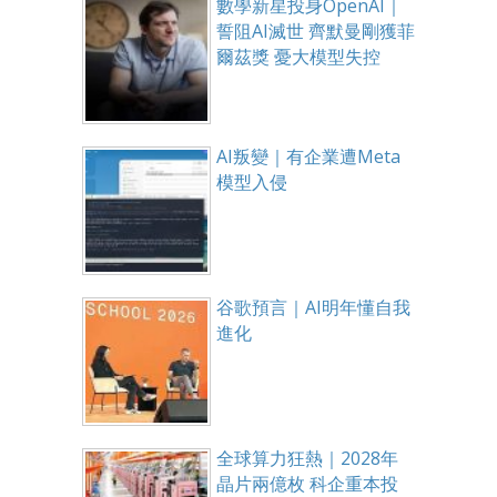
數學新星投身OpenAI｜
誓阻AI滅世 齊默曼剛獲菲
爾茲獎 憂大模型失控
AI叛變｜有企業遭Meta
模型入侵
谷歌預言｜AI明年懂自我
進化
全球算力狂熱｜2028年
晶片兩億枚 科企重本投