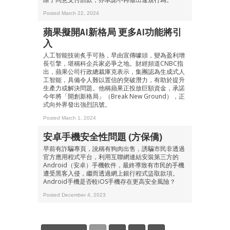
Posted March 22, 2024
蘋果擬開AI新格局 更多AI功能將引
入
人工智能技術炙手可熱，早由宣傳噱頭，變為盈利增
長引擎，堪稱科企兵家必爭之地。財經頻道CNBC指
出，蘋果公司行政總裁庫克表示，集團認為生成式人
工智能，具備令人難以置信的突破潛力，有助於提升
生產力或解決問題。他稱蘋果正投放巨額資金，承諾
今年將「開創新格局」（Break New Ground），正
式向外界發出強烈訊號。
Posted March 1, 2024
安卓手機安全性問題 (方保僑)
早前有詐騙專頁，訛稱有狗肉出售，誘騙市民非透過
官方應用程式平台，利用互聯網連結安裝第三方的
Android（安卓）手機軟件，最終導致有市民的手機
遭受黑客入侵，繼而透過網上銀行程式盜取款項。
Android手機是否較iOS手機存在更高安全風險？
Posted December 4, 2023