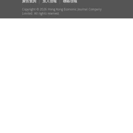
廣告查詢
加入信報
聯絡信報
Copyright © 2026 Hong Kong Economic Journal Company
Limited. All rights reserved.