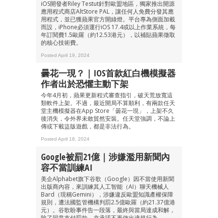
iOS開發者Riley Testut針對歐盟地區，獨家推出開源
應用程式商店AltStore PAL，讓任何人免費分發其應
用程式，並已獲蘋果官方開綠燈。平台專為側面加載
而設，iPhone必須運行iOS 17.4或以上作業系統，每
年訂閱費1.5歐羅（約12.53港元），以補貼蘋果徵取
的核心技術費。
Posted April 19, 2024
曇花一現？｜iOS首款紅白機模擬器
作者出於恐懼主動下架
成為 EJ Tech 會員
今年4月初，蘋果更新程式審查指引，破天荒放寬這
最新資訊（附創業懶人包）
類軟件上架。不過，最近開局不算順利，有兩款任天
箱！
堂主機模擬器在App Store「曇花一現」，上架不久
後消失，令外界未敢貿然安裝。任天堂強調，不論上
傳或下載盜版遊戲，都是非法行為。
Posted April 18, 2024
Google被罰21億｜涉嫌濫用新聞內
容不當訓練AI
美企Alphabet旗下谷歌（Google）因不當使用新聞
出版商內容，來訓練其人工智能（AI）聊天機械人
Bard（現稱Gemini），涉嫌違反歐盟知識產權保障
規則，遭法國監管機構判罰2.5億歐羅（約21.37億港
元）。谷歌盼事件告一段落，最終與當局達成和解，
除了同意支付罰款，亦承諾不再做出違規行為。