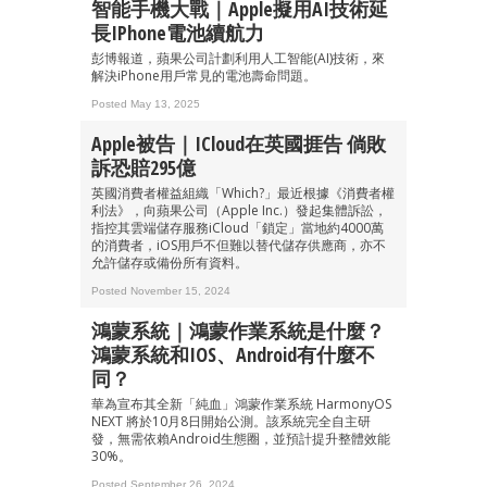
智能手機大戰｜Apple擬用AI技術延
長iPhone電池續航力
彭博報道，蘋果公司計劃利用人工智能(AI)技術，來
解決iPhone用戶常見的電池壽命問題。
Posted May 13, 2025
Apple被告｜iCloud在英國捱告 倘敗
訴恐賠295億
英國消費者權益組織「Which?」最近根據《消費者權
利法》，向蘋果公司（Apple Inc.）發起集體訴訟，
指控其雲端儲存服務iCloud「鎖定」當地約4000萬
的消費者，iOS用戶不但難以替代儲存供應商，亦不
允許儲存或備份所有資料。
Posted November 15, 2024
鴻蒙系統｜鴻蒙作業系統是什麼？
鴻蒙系統和iOS、Android有什麼不
同？
華為宣布其全新「純血」鴻蒙作業系統 HarmonyOS
NEXT 將於10月8日開始公測。該系統完全自主研
發，無需依賴Android生態圈，並預計提升整體效能
30%。
Posted September 26, 2024