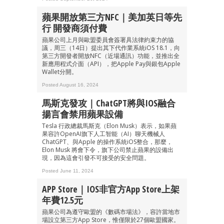
蘋果開放第三方NFC｜美加英日等先
行 開發商須付費
蘋果公司上月與歐盟委員會簽署具法律約束力的協
議，周三（14日）提出其下代作業系統iOS 18.1，向
第三方開發者開放NFC（近場通訊）功能，並推出全
新應用程式介面（API），把Apple Pay與銀包Apple
Wallet分開。
Posted August 16, 2024
馬斯克發攻｜ChatGPT將與iOS融合
揚言會禁用蘋果設備
Tesla 行政總裁馬斯克（Elon Musk）表示，如果蘋
果容許OpenAI旗下人工智能（AI）聊天機械人
ChatGPT、與Apple 的操作系統iOS整合，那麼，
Elon Musk 將會下令，旗下公司禁止蘋果的設備出
現，因為這會引發不可接受的安全問題。
Posted June 11, 2024
APP Store｜iOS非官方App Store上架
年費12.5元
蘋果公司為遵守歐盟的《數碼市場法》，容許當地市
場設立第三方App Store，惟僅限於27個歐盟國家。