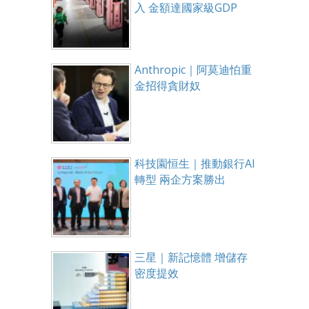
入 金額達國家級GDP
Anthropic｜阿莫迪怕重
金招得貪財奴
科技園恒生｜推動銀行AI
轉型 兩企方案勝出
三星｜新記憶體 增儲存
密度提效