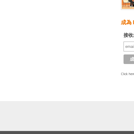
成為 E
接收
Click her