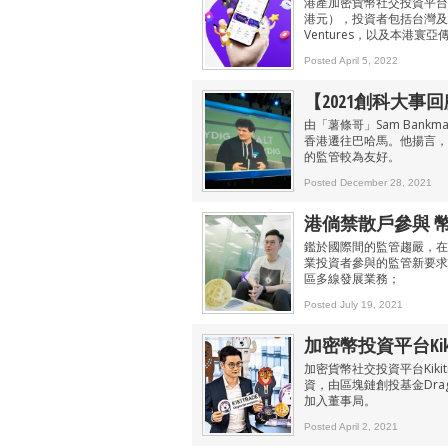
港產加密貨幣社交投資平台Ki
港元），投資者包括台灣及東
Ventures，以及本港寰亞
Posted April 5, 2022
【2021創科大事
由「薯條哥」Sam Bank
香港遷往巴哈馬。他揚言，
的監管較為友好。
Posted December 28, 2021
港倘禁散戶參與 
鑑於國際間的監管趨嚴，在
業投資者參與的監管新要求。
區多線發展業務；
Posted July 19, 2021
加密幣投資平台Kikit
加密貨幣社交投資平台Kiki
資，由區塊鏈創投基金Dragon
加入董事局。
Posted April 2, 2021