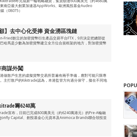
kitrade昨完成新一輪戰略融資，集資額達600萬美元（約4680萬
南亞最大創業加速器AppWorks、歐洲風投基金Audeo
傳媒（08075）
回顧】去中心化受捧 資金湧區塊鏈
man-Fried創立的加密貨幣衍生產品交易平台FTX，9月決定把總部從
巴哈馬是少數為加密貨幣建立全方位合規框架的地方，對加密貨幣
幣商謀外闖
港做散戶生意的虛擬貨幣交易所普遍有兩手準備，應對可能只限專
主打散戶的Kikitrade認為，本港監管方向過分保守，擬在不同地
POPU
rade籌6240萬
trade宣布，日前已完成800萬美元（約6240萬港元）的Pre-A輪融
fly Capital、創投基金心元資本及Animoca Brands聯合領投並