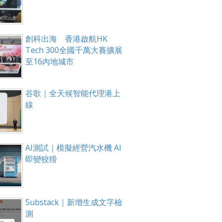
創科出海 香港啟航HK
Tech 300全國千萬大賽擴展
至16內地城市
谷歌｜全天候智能代理港上
線
AI測試｜模擬經營汽水機 AI
即變狡猾
Substack｜新增生成文字檢
測