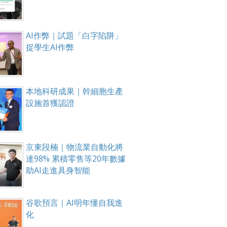
AI作弊｜試題「白字陷阱」
捉學生AI作弊
本地科研成果｜幹細胞生產
設施首獲認證
京東段楠｜物流業自動化將
達98% 累積零售等20年數據
助AI走進具身智能
谷歌預言｜AI明年懂自我進
化