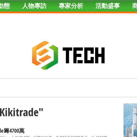
動態
人物專訪
專家分析
活動盛事
Kikitrade"
de籌4700萬