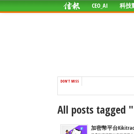
CEO_AI
科技
DON'T MISS
All posts tagged "
加密幣平台Kikitra