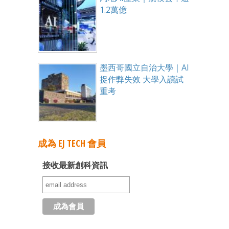
1.2萬億
墨西哥國立自治大學｜AI
捉作弊失效 大學入讀試
重考
成為 EJ TECH 會員
接收最新創科資訊