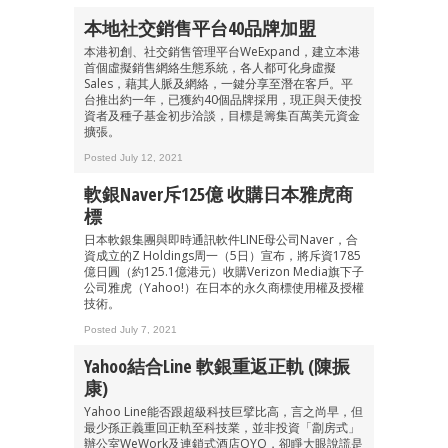
本地社交銷售平台40品牌加盟
本港初創、社交銷售管理平台WeExpand，建立本港
首個虛擬銷售網絡生態系統，各人都可化身虛擬
Sales，藉其人脈及網絡，一鍵分享至潛在客戶。平
台推出約一年，已獲約40個品牌採用，現正與天使投
資者及種子基金初步洽談，目標是籌集百萬美元資金
擴張。
Posted July 12, 2021
軟銀Naver斥125億 收購日本雅虎商
標
日本軟銀集團與即時通訊軟件LINE母公司Naver，合
資成立的Z Holdings周一（5日）宣布，將斥資1785
億日圓（約125.1億港元）收購Verizon Media旗下子
公司雅虎（Yahoo!）在日本的永久商標使用權及授權
技術。
Posted July 7, 2021
Yahoo結合Line 軟銀重返正軌 (陳振
康)
Yahoo Line能否跟超級科技巨擘比高，言之尚早，但
最少孫正義重回正軌至科技業，並非投資「劏房式」
辦公室WeWork及連鎖式酒店OYO，卻睜大眼說謊是