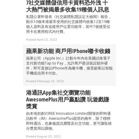
7社交媒體儲信用卡資料恐外洩 十
大熱門被揭最多收集19種個人訊息
私隱公署昨發表《社交媒體私隱設定大檢閱》報告，
顯示10個本港最常使用的社交媒體均收集12至19種
個人資料及有追蹤用戶位置功能等，當中7個接受信
用卡在應用程式內付費。
Posted April 13, 2022
蘋果新功能 商戶用iPhone嘟卡收錢
蘋果公司（Apple Inc.）計劃今年內在美國試推電子
支付新功能Tap to Pay，允許商戶毋須裝設額外硬
件，即可直接以iPhone作為嘟卡機，接受顧客以智能
手機或信用卡付款。
Posted February 10, 2022
港通訊App集社交瀏覽功能
AwesomePlus用戶贏點讚 玩遊戲賺
獎賞
由本地初創V3REE Innovation Limited開發的即時通
訊軟件（IM）AwesomePlus面世約兩年，除了標榜
即時通訊，也兼備資訊瀏覽及社交功能，更可賺取積
分獎賞用以購物。
Posted August 23, 2021