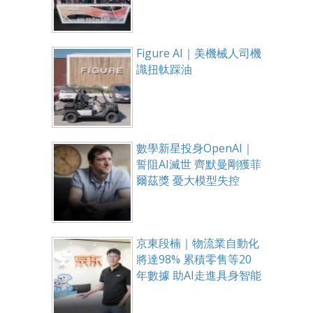
Figure AI｜美機械人司機
識扭軚踩油
數學新星投身OpenAI｜
誓阻AI滅世 齊默曼剛獲菲
爾茲獎 憂大模型失控
京東段楠｜物流業自動化
將達98% 累積零售等20
年數據 助AI走進具身智能