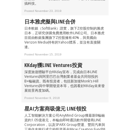
搞科技。
Posted November 23, 2019
日本雅虎擬與LINE合併
成為 EJ Tech 會員
日本軟銀（SoftBank）證實，旗下Z控股控制的雅虎
日本，正研究併購免費應用軟件LINE公司。日本雅虎
最新資訊（附創業懶人包）
目前由軟銀集團旗下Z控股擁有40%，與美國由
箱！
Verizon Media持有的Yahoo體系，並沒有直接關
連。
Posted November 15, 2019
KKday獲LINE Ventures投資
深度旅遊體驗平台KKday宣布，完成由日本LINE
Ventures與阿里巴巴台灣創業者基金共同領投的
B+輪融資。既有投資者，包括新加坡Monk’s Hill
Ventures與中華開發資本等，也因看好KKday未來發
展前景再度加碼。
Posted November 9, 2018
星AI方案商吸億元 LINE領投
人工智能解決方案公司AnyMind Group獲最新B輪融
資約1.05億港元，本輪由即時通訊軟件開發商LINE
Corporation，以及SPARX Group營運、豐田汽車與
三井住友銀行成立的投資基金Mirai Creation Fund領