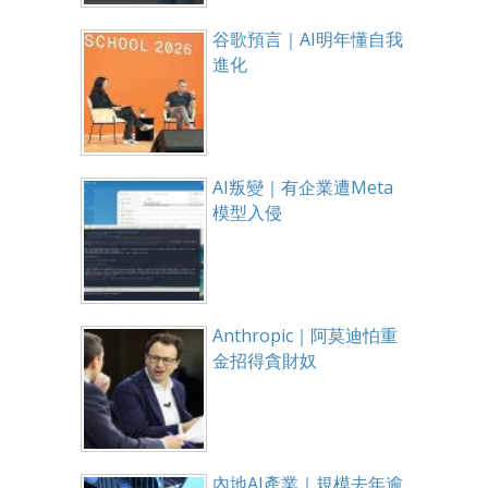
谷歌預言｜AI明年懂自我
進化
AI叛變｜有企業遭Meta
模型入侵
Anthropic｜阿莫迪怕重
金招得貪財奴
內地AI產業｜規模去年逾