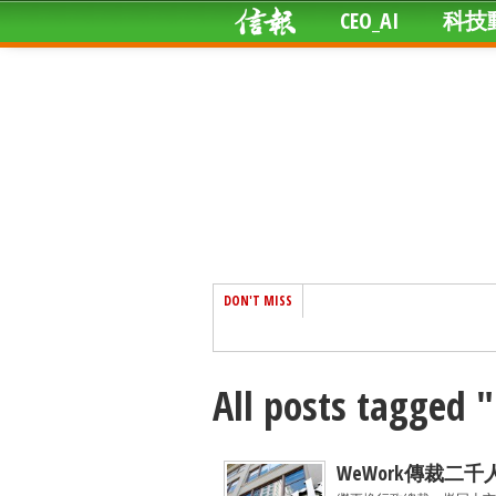
CEO_AI
科技
DON'T MISS
All posts tagged
WeWork傳裁二