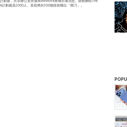
計劃後，共享辦公室營運商WeWork再傳出壞消息。財經網站The
eWork計劃裁員2000人。首批將向500個技術職位「開刀」。
POPU