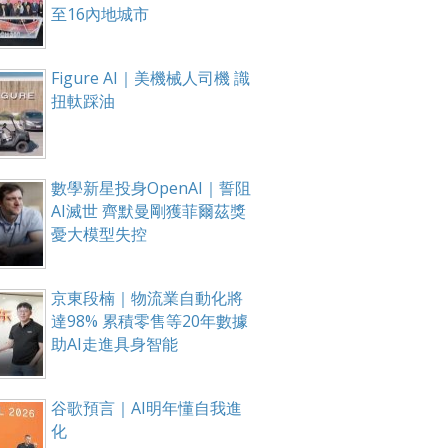
至16內地城市
Figure AI｜美機械人司機 識
扭軚踩油
數學新星投身OpenAI｜誓阻
AI滅世 齊默曼剛獲菲爾茲獎
憂大模型失控
京東段楠｜物流業自動化將
達98% 累積零售等20年數據
助AI走進具身智能
谷歌預言｜AI明年懂自我進
化