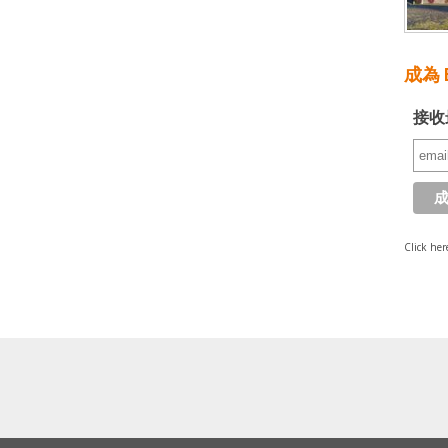
成為 E
接收
Click her