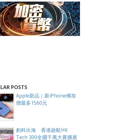
LAR POSTS
Apple新品｜新iPhone傳加
價最多1560元
創科出海 香港啟航HK
Tech 300全國千萬大賽擴展