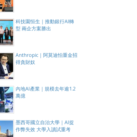
科技園恒生｜推動銀行AI轉
型 兩企方案勝出
Anthropic｜阿莫迪怕重金招
得貪財奴
內地AI產業｜規模去年逾1.2
萬億
墨西哥國立自治大學｜AI捉
作弊失效 大學入讀試重考