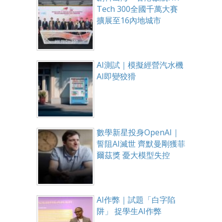
Tech 300全國千萬大賽
擴展至16內地城市
AI測試｜模擬經營汽水機
AI即變狡猾
數學新星投身OpenAI｜
誓阻AI滅世 齊默曼剛獲菲
爾茲獎 憂大模型失控
AI作弊｜試題「白字陷
阱」 捉學生AI作弊