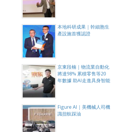
本地科研成果｜幹細胞生
產設施首獲認證
京東段楠｜物流業自動化
將達98% 累積零售等20
年數據 助AI走進具身智能
Figure AI｜美機械人司機
識扭軚踩油