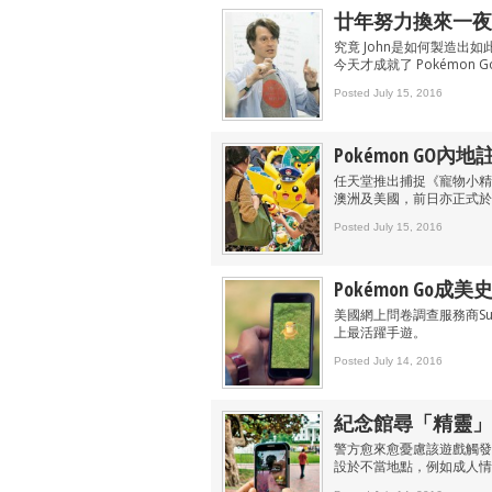
廿年努力換來一夜成
究竟 John是如何製造出
今天才成就了 Pokémon G
Posted July 15, 2016
Pokémon GO內
任天堂推出捕捉《寵物小精靈
澳洲及美國，前日亦正式於
Posted July 15, 2016
Pokémon Go
美國網上問卷調查服務商Sur
上最活躍手遊。
Posted July 14, 2016
紀念館尋「精靈」
警方愈來愈憂慮該遊戲觸發
設於不當地點，例如成人情