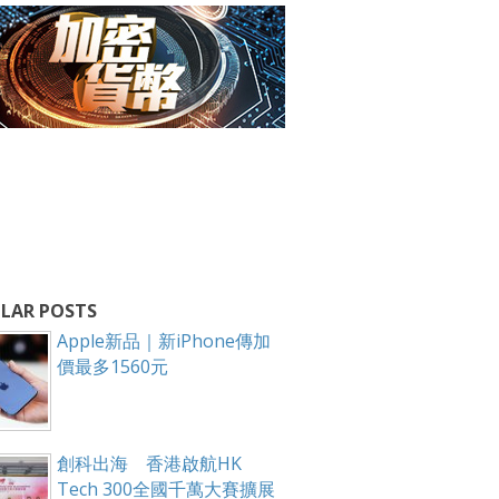
LAR POSTS
Apple新品｜新iPhone傳加
價最多1560元
創科出海 香港啟航HK
Tech 300全國千萬大賽擴展