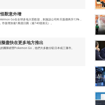
家捉怪獸意外增
kémon Go在全球多地大受歡迎，刺激該公司昨天股價再升13%，
，市值增加逾1萬億日圓（逾740億港元）。
 開發商擬盡快在更多地方推出
的團隊經營Pokemon Go，他們大多數分駐日本或三藩市。