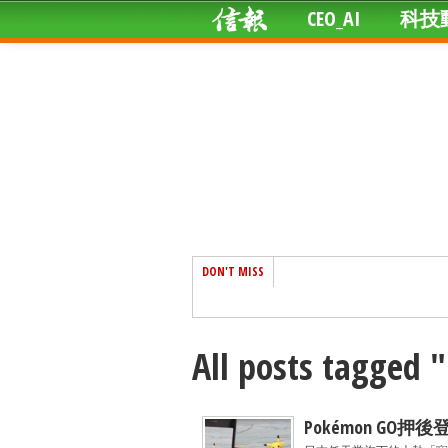
CEO_AI
科技
DON'T MISS
All posts tagged
Pokémon GO押