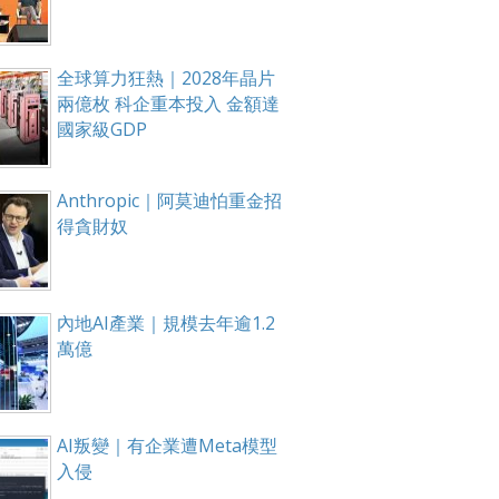
全球算力狂熱｜2028年晶片
兩億枚 科企重本投入 金額達
國家級GDP
Anthropic｜阿莫迪怕重金招
得貪財奴
內地AI產業｜規模去年逾1.2
萬億
AI叛變｜有企業遭Meta模型
入侵