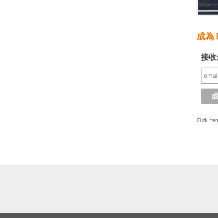
成為 E
接收
Click her