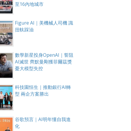
至16內地城市
Figure AI｜美機械人司機 識
扭軚踩油
數學新星投身OpenAI｜誓阻
AI滅世 齊默曼剛獲菲爾茲獎
憂大模型失控
科技園恒生｜推動銀行AI轉
型 兩企方案勝出
谷歌預言｜AI明年懂自我進
化