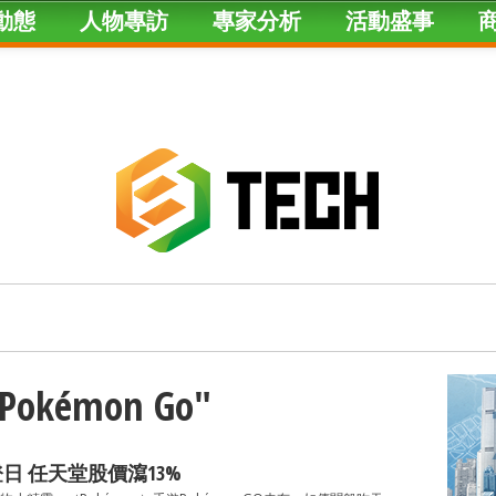
動態
人物專訪
專家分析
活動盛事
 "Pokémon Go"
後登日 任天堂股價瀉13%