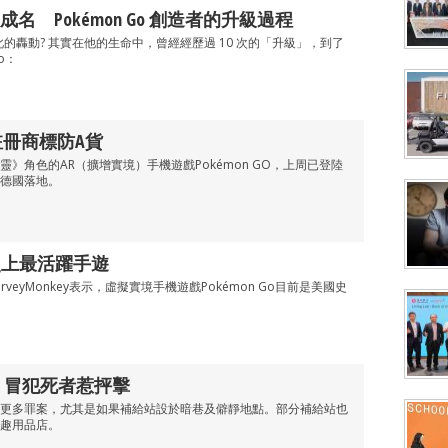
名 Pokémon Go 創造者的升級過程
如此的轟動? 其實在他的生命中，曾經經歷過 10 次的「升級」，到了
o：
地註冊商標防A貨
》角色的AR（擴增實境）手機遊戲Pokémon GO，上周已登陸
德國落地。
成美史上最活躍手遊
veyMonkey表示，虛擬實境手機遊戲Pokémon Go目前是美國史
 冒犯死者惹抨擊
更多罪案，尤其是如果補給站設於暗巷及僻靜地點。部分補給站也
趣用品店。