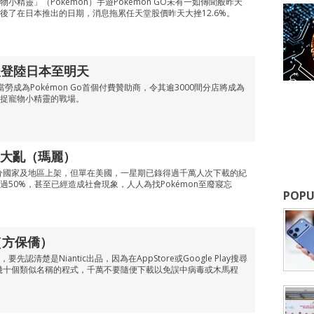
小精靈」（Pokémon）手遊Pokémon GO未有一如傳聞般昨天
後了在日本推出的日期，消息拖累任天堂股價昨天大挫12.6%。
傳押後登陸日本至明天
本麥當勞成為Pokémon Go首個付費贊助商，令其逾3000間分店將成為
捉寵物小精靈的戰場。
大亂（瑪麗）
於部分國家及地區上架，但單在美國，一星期已錄得過千萬人次下載的紀
50%，甚至已經造成社會現象，人人為找Pokémon至廢寢忘
POPU
熱（方保僑）
認清楚是Niantic出品，因為在AppStore或Google Play搜尋
找到幾十個類似名稱的程式，千萬不要隨便下載以免誤中病毒或木馬程