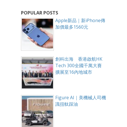
POPULAR POSTS
Apple新品｜新iPhone傳
加價最多1560元
創科出海 香港啟航HK
Tech 300全國千萬大賽
擴展至16內地城市
Figure AI｜美機械人司機
識扭軚踩油