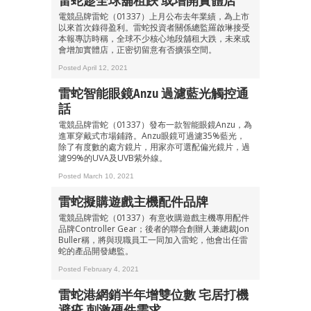
雷蛇趁全球舖租跌 或增開實體店
電競品牌雷蛇（01337）上月公布去年業績，為上市
以來首次錄得盈利。雷蛇投資者關係總監羅啟琳接受
本報專訪時稱，全球不少核心地段舖租大跌，未來或
會增加實體店，正密切留意有否擴張空間。
Posted April 12, 2021
雷蛇智能眼鏡Anzu 過濾藍光觸控通
話
電競品牌雷蛇（01337）發布一款智能眼鏡Anzu，為
進軍穿戴式市場鋪路。Anzu眼鏡可過濾35%藍光，
除了有度數的處方鏡片，用家亦可選配偏光鏡片，過
濾99%的UVA及UVB紫外線。
Posted March 10, 2021
雷蛇擬購遊戲主機配件品牌
電競品牌雷蛇（01337）有意收購遊戲主機專用配件
品牌Controller Gear；後者的聯合創辦人兼總裁Jon
Buller稱，將與現職員工一同加入雷蛇，他會出任雷
蛇的產品開發總監。
Posted February 4, 2021
雷蛇港網銷半年增雙位數 宅居打機
避疫 刺激硬件需求