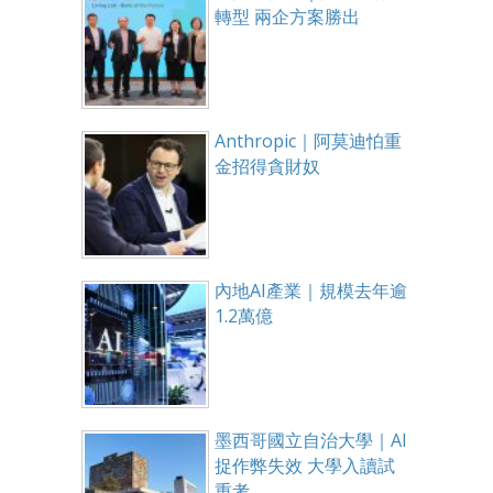
轉型 兩企方案勝出
Anthropic｜阿莫迪怕重
金招得貪財奴
內地AI產業｜規模去年逾
1.2萬億
墨西哥國立自治大學｜AI
捉作弊失效 大學入讀試
重考