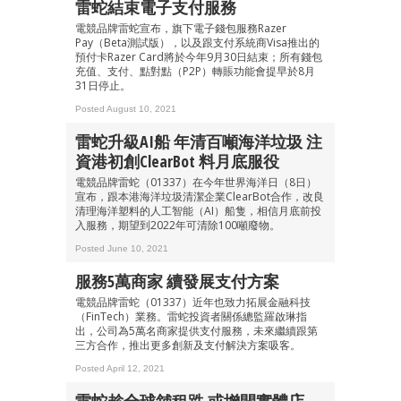
雷蛇結束電子支付服務
電競品牌雷蛇宣布，旗下電子錢包服務Razer
Pay（Beta測試版），以及跟支付系統商Visa推出的
預付卡Razer Card將於今年9月30日結束；所有錢包
充值、支付、點對點（P2P）轉賬功能會提早於8月
31日停止。
Posted August 10, 2021
雷蛇升級AI船 年清百噸海洋垃圾 注
資港初創ClearBot 料月底服役
電競品牌雷蛇（01337）在今年世界海洋日（8日）
宣布，跟本港海洋垃圾清潔企業ClearBot合作，改良
清理海洋塑料的人工智能（AI）船隻，相信月底前投
入服務，期望到2022年可清除100噸廢物。
Posted June 10, 2021
服務5萬商家 續發展支付方案
電競品牌雷蛇（01337）近年也致力拓展金融科技
（FinTech）業務。雷蛇投資者關係總監羅啟琳指
出，公司為5萬名商家提供支付服務，未來繼續跟第
三方合作，推出更多創新及支付解決方案吸客。
Posted April 12, 2021