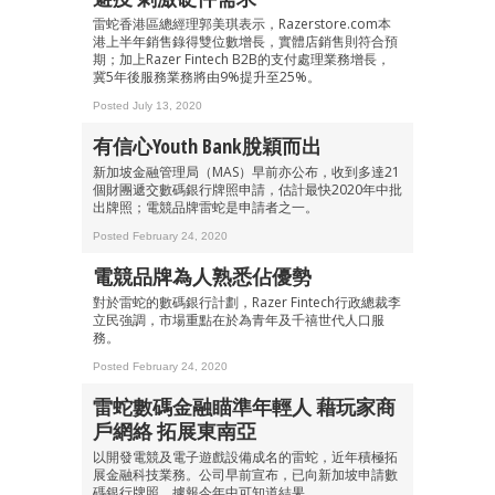
雷蛇香港區總經理郭美琪表示，Razerstore.com本
港上半年銷售錄得雙位數增長，實體店銷售則符合預
成為 EJ Tech 會員
期；加上Razer Fintech B2B的支付處理業務增長，
冀5年後服務業務將由9%提升至25%。
最新資訊（附創業懶人包）
箱！
Posted July 13, 2020
有信心Youth Bank脫穎而出
新加坡金融管理局（MAS）早前亦公布，收到多達21
個財團遞交數碼銀行牌照申請，估計最快2020年中批
出牌照；電競品牌雷蛇是申請者之一。
Posted February 24, 2020
電競品牌為人熟悉佔優勢
對於雷蛇的數碼銀行計劃，Razer Fintech行政總裁李
立民強調，市場重點在於為青年及千禧世代人口服
務。
Posted February 24, 2020
雷蛇數碼金融瞄準年輕人 藉玩家商
戶網絡 拓展東南亞
以開發電競及電子遊戲設備成名的雷蛇，近年積極拓
展金融科技業務。公司早前宣布，已向新加坡申請數
碼銀行牌照，據報今年中可知道結果。