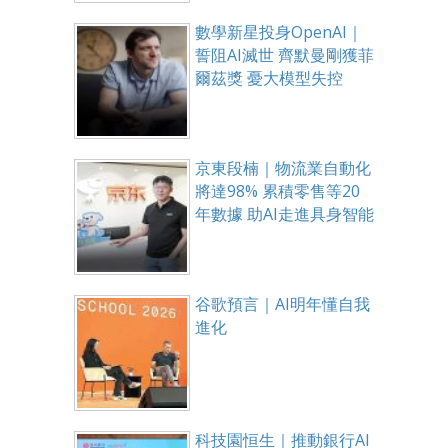
數學新星投身OpenAI｜
誓阻AI滅世 齊默曼剛獲菲
爾茲獎 憂大模型失控
京東段楠｜物流業自動化
將達98% 累積零售等20
年數據 助AI走進具身智能
谷歌預言｜AI明年懂自我
進化
科技園恒生｜推動銀行AI