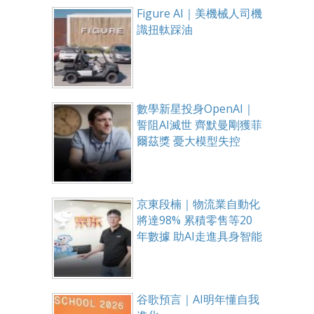
Figure AI｜美機械人司機
識扭軚踩油
數學新星投身OpenAI｜
誓阻AI滅世 齊默曼剛獲菲
爾茲獎 憂大模型失控
京東段楠｜物流業自動化
將達98% 累積零售等20
年數據 助AI走進具身智能
谷歌預言｜AI明年懂自我