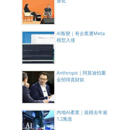
進化
AI叛變｜有企業遭Meta
模型入侵
Anthropic｜阿莫迪怕重
金招得貪財奴
內地AI產業｜規模去年逾
1.2萬億