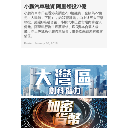
小鵬汽車融資 阿里領投27億
小鵬汽車昨日在香港高調宣布B輪融資，金額為22億
元（人民幣．下同），約27億港元，由上述三大巨擘
領投。經過B輪融資後，小鵬汽車已從市場內籌逾50
億元。阿里執行副主席蔡崇信、IDG資本合夥人楊
飛，昨天專誠為小鵬汽車站台，惟是次融資未有披露
估值。
Posted January 30, 2018