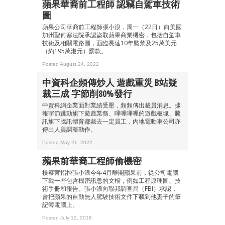
蘋果華裔前工程師 認竊自駕車技術
圖
蘋果公司華裔前工程師張小浪，周一（22日）向美國
加州聖何塞法院承認盜取蘋果商業機密，包括自駕車
技術及相關電路圖，面臨長達10年監禁及25萬美元
（約195萬港元）罰款。
Posted August 24, 2022
中資科企頻傳炒人 遊戲重災 B站疑
裁三成 字節削80%發行
中資科網企業面對業績受壓，頻頻傳出裁員消息。據
報字節跳動旗下遊戲業務、嗶哩嗶哩的遊戲板塊、騰
訊旗下騰訊體育都裁去一定員工，內地電動車公司亦
傳出人員調整動作。
Posted May 21, 2022
蘋果前華裔工程師偷機密
檢察官指控張小浪今年4月離開蘋果前，從公司電腦
下載一些包含機密訊息的文檔，例如工程原理圖、技
術手冊和報告。張小浪向聯邦調查局（FBI）承認，
曾把蘋果的自動無人駕駛技術文件下載到他妻子的筆
記簿電腦上。
Posted July 12, 2018