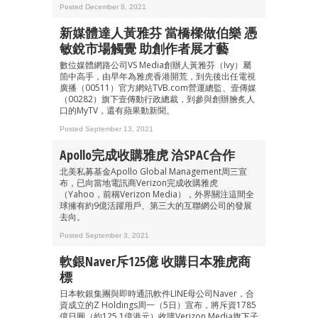
Posted December 8, 2021
新媒體達人黃雅芬 當橋樑做伯樂 憑
敏銳市場觸覺 助創作者展才藝
數位媒體網路公司VS Media創辦人黃雅芬（Ivy）屬
箇中高手，由早年為雅虎香港開荒，到先後出任電視
成為 EJ Tech 會員
廣播（00511）官方網站TVB.com營運總監、壹傳媒
最新資訊（附創業懶人包）
（00282）旗下壹傳動行政總裁，到參與創辦膾炙人
箱！
口的MyTV，還有蘋果動新聞。
Posted September 13, 2021
Apollo完成收購雅虎 洽SPAC合作
北美私募基金Apollo Global Management周三宣
布，已向當地電訊商Verizon完成收購雅虎
（Yahoo，前稱Verizon Media），外界關注這間全
球擁有約9億活躍用戶、第三大的互聯網公司的發展
去向。
Posted September 3, 2021
軟銀Naver斥125億 收購日本雅虎商
標
日本軟銀集團與即時通訊軟件LINE母公司Naver，合
資成立的Z Holdings周一（5日）宣布，將斥資1785
億日圓（約125.1億港元）收購Verizon Media旗下子