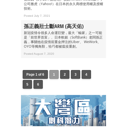
公司雅虎（Yahoo!）在日本的永久商標使用權及授權
技術。
Posted July 7, 2021
孫正義壯士斷ARM (高天佑)
新冠疫情令很多人命運巨變，最大「輸家」之一可能
是「前世界首富」、日本軟銀（SoftBank）老闆孫正
義，事關他在疫情前重金押注的Uber、 WeWork、
OYO等獨角獸，恰巧都被瘟疫重創。
Posted August 7, 2020
Page 1 of 6
1
2
3
4
5
6