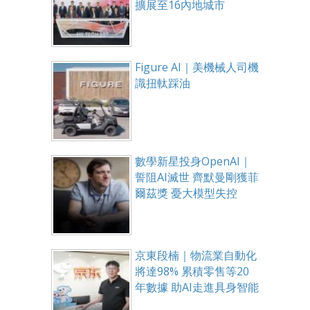
擴展至16內地城市
Figure AI｜美機械人司機
識扭軚踩油
數學新星投身OpenAI｜
誓阻AI滅世 齊默曼剛獲菲
爾茲獎 憂大模型失控
京東段楠｜物流業自動化
將達98% 累積零售等20
年數據 助AI走進具身智能