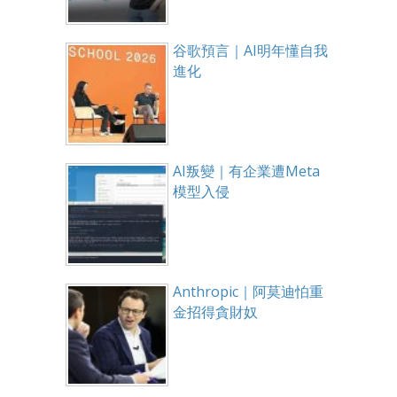
谷歌預言｜AI明年懂自我
進化
AI叛變｜有企業遭Meta
模型入侵
Anthropic｜阿莫迪怕重
金招得貪財奴