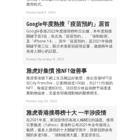
應用程式。
Posted April 4, 2024
Google年度熱搜「疫苗預約」居首
Google香港2022年度搜尋榜昨日出爐，本年度熱搜
關鍵字首3名，依次為「疫苗預約」、「強制檢測」
及「iPhone 14」。其中「疫苗預約」是2021年熱搜
關鍵字第三位，顯示本港新冠疫情反覆，連續兩年成
為港人關心的話題。
Posted December 8, 2022
雅虎好集慣 推NFT做善事
雅虎香港旗下網上生活雜誌好集慣，推出首個NFT項
目City Frenchie，計劃將鑄造100款，共計1105個的
NFT，每個定價800元。項目部分收益捐贈予保護遺
棄動物協會，支援老弱傷殘動物的醫療開支。
Posted July 20, 2022
雅虎香港搜尋榜十大 一半涉疫情
在2021年底，新冠疫情仍為港人極關注的議題。搜尋
引擎雅虎（Yahoo）香港昨公布2021年全年搜尋人
氣榜，最多人搜尋的十大關鍵字當中，與新冠肺炎有
關的多達5個，「強制檢測大廈」更是排首位。