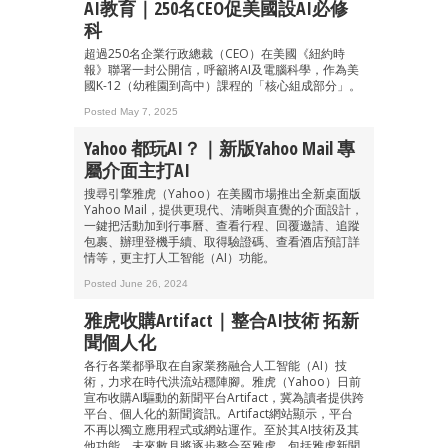
AI教育｜250名CEO促美國設AI必修
科
超過250名企業行政總裁（CEO）在美國《紐約時
報》聯署一封公開信，呼籲將AI及電腦科學，作為美
國K-12（幼稚園到高中）課程的「核心組成部分」。
Posted May 7, 2025
Yahoo 都玩AI？｜新版Yahoo Mail 專
屬介面主打AI
搜尋引擎雅虎（Yahoo）在美國市場推出全新桌面版
Yahoo Mail，提供更現代、清晰與直覺的介面設計，
一鍵把活動加到行事曆、查看行程、回覆邀請、追蹤
包裹、辦理登機手續、取得驗證碼、查看酒店預訂詳
情等，更主打人工智能（AI）功能。
Posted June 26, 2024
雅虎收購Artifact｜整合AI技術 拓新
聞個人化
各行各業都爭取在自家業務融合人工智能（AI）技
術，力求在時代洪流站穩陣腳。雅虎（Yahoo）日前
宣布收購AI驅動的新聞平台Artifact，冀為讀者提供跨
平台、個人化的新聞資訊。Artifact網站顯示，平台
不再以獨立應用程式或網站運作。至於其AI技術及其
他功能，未來數月將逐步整合至雅虎，包括雅虎新聞