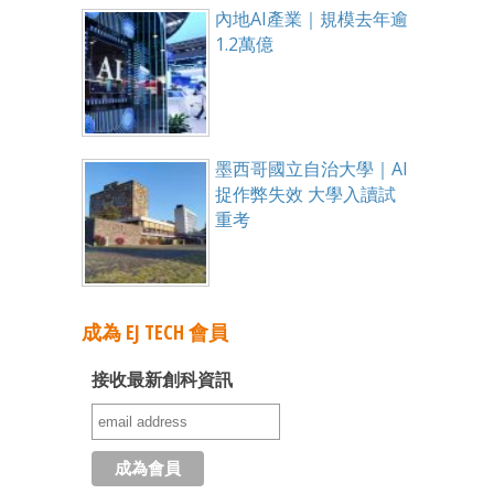
內地AI產業｜規模去年逾
1.2萬億
墨西哥國立自治大學｜AI
捉作弊失效 大學入讀試
重考
成為 EJ TECH 會員
接收最新創科資訊