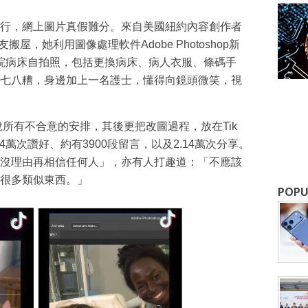
 AI）流行，網上圖片真假難分。來自美國紐約內容創作者
成為 EJ Tech 會員
為朋友搬屋，她利用圖像處理軟件Adobe Photoshop新
院病床自拍照，包括更換病床、病人衣服、條碼手
最新資訊（附創業懶人包），直達郵
七八糟，身邊加上一名護士，懂得向鏡頭微笑，視
具，擺脫所有不合意的安排，其後更把改圖過程，放在Tik
4萬次讚好、約有3900段留言，以及2.14萬次分享。
沒理由再相信任何人」，亦有人打趣道：「不應該
很多類似東西。」
POPU