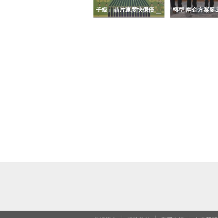
子級」晶片速度快億倍
轉型 兩企方案勝