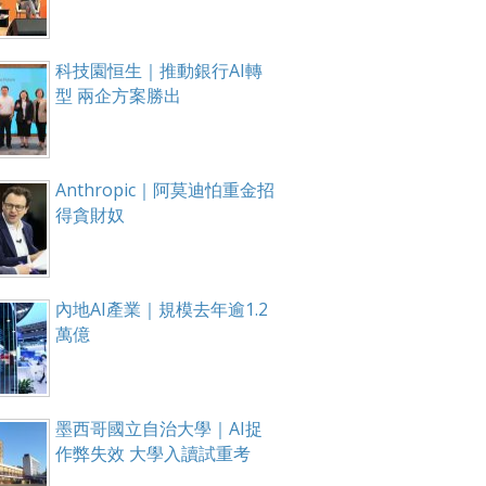
科技園恒生｜推動銀行AI轉
型 兩企方案勝出
Anthropic｜阿莫迪怕重金招
得貪財奴
內地AI產業｜規模去年逾1.2
萬億
墨西哥國立自治大學｜AI捉
作弊失效 大學入讀試重考