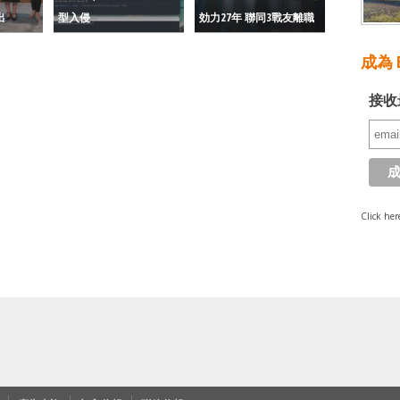
出
型入侵
効力27年 聯同3戰友離職
成為 E
接收
Click her