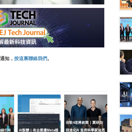
通知，
按這裏聯絡我們
。
谷歌4老將創業｜冀研自
銀行AI
AI叛變｜有企業遭Meta模
我進化AI 首席科學家迪恩