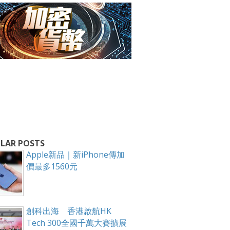
箱！
LAR POSTS
Apple新品｜新iPhone傳加
價最多1560元
創科出海 香港啟航HK
Tech 300全國千萬大賽擴展