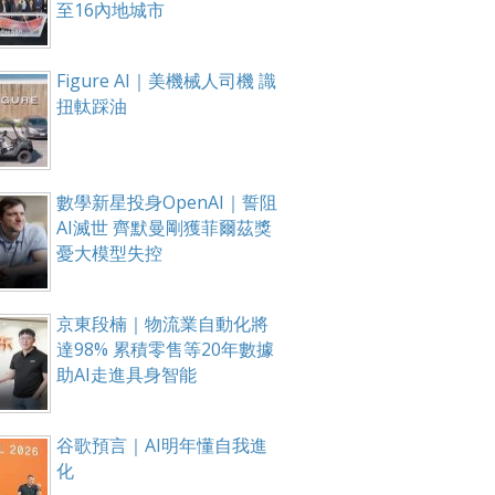
至16內地城市
Figure AI｜美機械人司機 識
扭軚踩油
數學新星投身OpenAI｜誓阻
AI滅世 齊默曼剛獲菲爾茲獎
憂大模型失控
京東段楠｜物流業自動化將
達98% 累積零售等20年數據
助AI走進具身智能
谷歌預言｜AI明年懂自我進
化