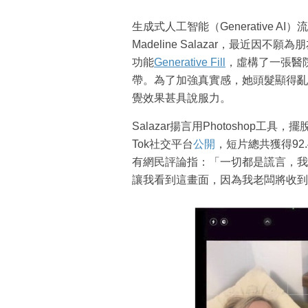
生成式人工智能（Generative
Madeline Salazar，最近因不願
功能
Generative Fill
，虛構了一張醫
帶。為了加強真實感，她頭髮顯得亂
覺效果甚具說服力。
Salazar揚言用Photoshop工
Tok社交平台
公開
，短片總共獲得92.
有網民評論指：「一切都是謊言，我
讓我看到這畫面，因為我老闆將收到