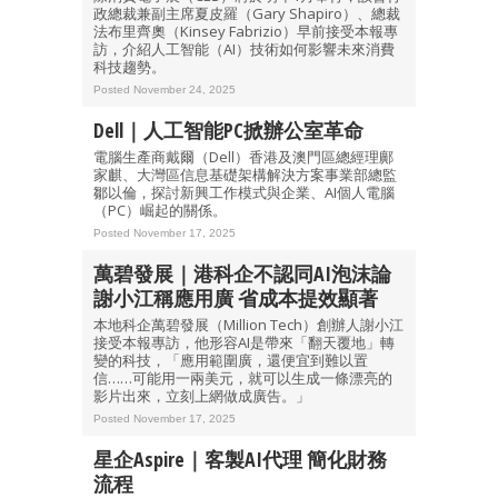
政總裁兼副主席夏皮羅（Gary Shapiro）、總裁
法布里齊奧（Kinsey Fabrizio）早前接受本報專
訪，介紹人工智能（AI）技術如何影響未來消費
科技趨勢。
Posted November 24, 2025
Dell｜人工智能PC掀辦公室革命
電腦生產商戴爾（Dell）香港及澳門區總經理鄺
家麒、大灣區信息基礎架構解決方案事業部總監
鄒以倫，探討新興工作模式與企業、AI個人電腦
（PC）崛起的關係。
Posted November 17, 2025
萬碧發展｜港科企不認同AI泡沫論
謝小江稱應用廣 省成本提效顯著
本地科企萬碧發展（Million Tech）創辦人謝小江
接受本報專訪，他形容AI是帶來「翻天覆地」轉
變的科技，「應用範圍廣，還便宜到難以置
信……可能用一兩美元，就可以生成一條漂亮的
影片出來，立刻上網做成廣告。」
Posted November 17, 2025
星企Aspire｜客製AI代理 簡化財務
流程