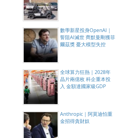
數學新星投身OpenAI｜
誓阻AI滅世 齊默曼剛獲菲
爾茲獎 憂大模型失控
全球算力狂熱｜2028年
晶片兩億枚 科企重本投
入 金額達國家級GDP
Anthropic｜阿莫迪怕重
金招得貪財奴