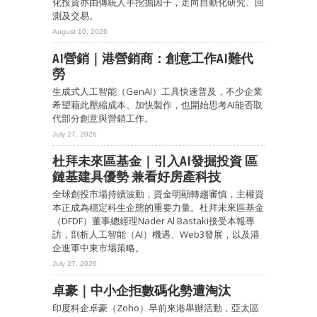
化投資亦由傳統人手挖掘因子，走向自動化研究、回
測及交易。
August 10, 2026
AI營銷｜港營銷商：創意工作AI難代
勞
生成式人工智能（GenAI）工具快速普及，不少企業
希望藉此壓縮成本、加快製作，也開始思考AI能否取
代部分創意與營銷工作。
July 27, 2026
杜拜未來區基金｜引入AI發掘投資 區
鏈基建具優勢 兼看好房產科技
全球創投市場持續波動，資金明顯轉趨審慎，主權資
本正成為穩定科生企態的重要力量。杜拜未來區基金
（DFDF）董事總經理Nader Al Bastaki接受本報專
訪，剖析人工智能（AI）機遇、Web3發展，以及港
企進軍中東市場策略。
July 27, 2026
卓豪｜中小企拒數碼化勢遭淘汰
印度科企卓豪（Zoho）早前來港舉辦活動，亞太區