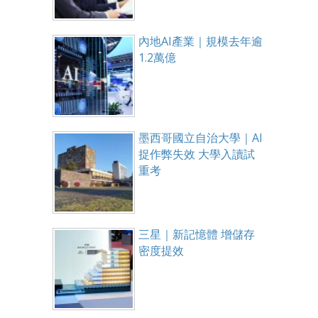
內地AI產業｜規模去年逾
1.2萬億
墨西哥國立自治大學｜AI
捉作弊失效 大學入讀試
重考
三星｜新記憶體 增儲存
密度提效