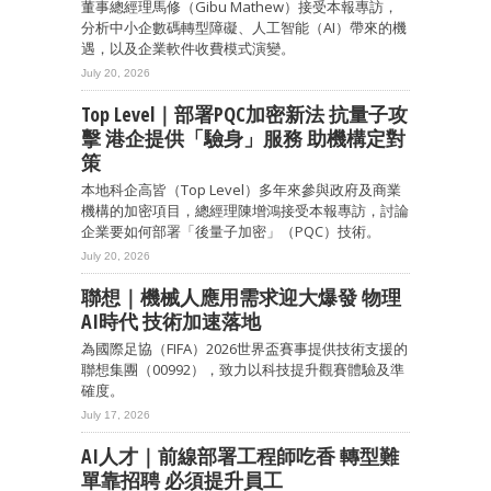
董事總經理馬修（Gibu Mathew）接受本報專訪，
分析中小企數碼轉型障礙、人工智能（AI）帶來的機
遇，以及企業軟件收費模式演變。
July 20, 2026
Top Level｜部署PQC加密新法 抗量子攻
擊 港企提供「驗身」服務 助機構定對
策
本地科企高皆（Top Level）多年來參與政府及商業
機構的加密項目，總經理陳增鴻接受本報專訪，討論
企業要如何部署「後量子加密」（PQC）技術。
July 20, 2026
聯想｜機械人應用需求迎大爆發 物理
AI時代 技術加速落地
為國際足協（FIFA）2026世界盃賽事提供技術支援的
聯想集團（00992），致力以科技提升觀賽體驗及準
確度。
July 17, 2026
AI人才｜前線部署工程師吃香 轉型難
單靠招聘 必須提升員工