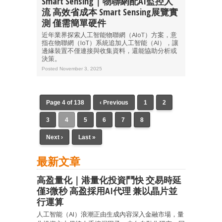
Smart Sensing｜物聯網配AI監控人
流 高效省成本 Smart Sensing展覽實
測 僅需簡單硬件
近年業界探索人工智能物聯網（AIoT）方案，意
指在物聯網（IoT）系統追加人工智能（AI），讓
邊緣裝置不僅連接與收集資料，還能協助分析或
決策。
Posted November 3, 2025
Page 4 of 138
‹ Previous
1
2
3
4
5
6
7
8
Next ›
Last »
最新文章
高盈量化｜港量化投資鬥快 交易時延
僅3微秒 高盈採用AI代理 兼以晶片並
行運算
人工智能（AI）浪潮正由生成內容深入金融市場，量