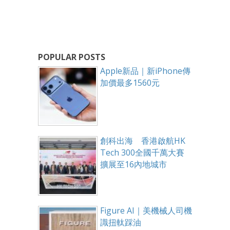
POPULAR POSTS
Apple新品｜新iPhone傳
加價最多1560元
創科出海 香港啟航HK
Tech 300全國千萬大賽
擴展至16內地城市
Figure AI｜美機械人司機
識扭軚踩油