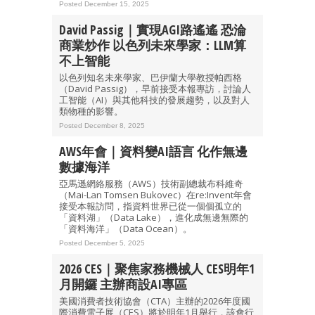
Posted December 15, 2025
David Passig｜實現AGI路遙遙 恐淪
商業炒作 以色列未來學家：LLM算
不上智能
以色列知名未來學家、巴伊蘭大學教授帕西格
（David Passig），早前接受本報專訪，討論人
工智能（AI）與其他科技的發展趨勢，以及對人
類物種的影響。
Posted December 8, 2025
AWS年會｜資料變AI語言 化作無邊
數據海洋
亞馬遜網絡服務（AWS）技術副總裁布科維奇
（Mai-Lan Tomsen Bukovec）在re:Invent年會
接受本報訪問，指資料世界已從一個個孤立的
「資料湖」（Data Lake），進化成無邊無際的
「資料海洋」（Data Ocean）。
Posted December 5, 2025
2026 CES｜聚焦家務機械人 CES明年1
月開鑼 主辦商設AI專區
美國消費者技術協會（CTA）主辦的2026年度國
際消費電子展（CES）將於明年1月舉行，該會行