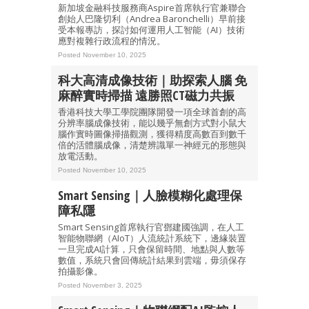
新加坡金融科技服務商Aspire首席執行官兼聯合
創始人巴隆切利（Andrea Baronchelli）早前接
受本報專訪，探討如何運用人工智能（AI）技術
應對複雜行政流程的情況。
Posted November 10, 2025
科大高清成像技術｜助探索人腦 免
麻醉實時掃描 遠勝照CT磁力共振
香港科技大學工學院團隊開發一項全球首創的高
分辨率腦成像技術，能以幾乎無創方式對小鼠大
腦作實時圖像掃描觀測，獲得精度高數百到數千
倍的活體腦成像，清楚辨識單一神經元的形態與
放電活動。
Posted November 10, 2025
Smart Sensing｜人臉模糊化處理保
障私隱
Smart Sensing首席執行官鄧建國強調，在人工
智能物聯網（AIoT）人流統計系統下，邊緣裝置
一旦完成AI計算，只會保留時間、地點與人數等
數值，系統只會回傳統計結果到雲端，毋須保存
拍攝影像。
Posted November 3, 2025