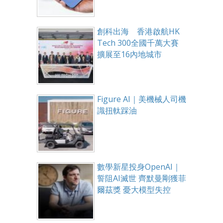
創科出海 香港啟航HK
Tech 300全國千萬大賽
擴展至16內地城市
Figure AI｜美機械人司機
識扭軚踩油
數學新星投身OpenAI｜
誓阻AI滅世 齊默曼剛獲菲
爾茲獎 憂大模型失控