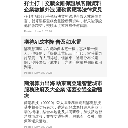
孖士打｜交贖金難保證黑客刪資料
企業數據外洩 遭勒索應尋法律意見
孖士打律師行爭議解決業務管理合夥人林道儒直
言，就算黑客聲稱會刪除所得資料，都只能假設
他們會踐諾，交贖金從來沒有任何保證。
Posted June 8, 2026
期待AI成本降 普及如水電
鄒春慧期望，AI能夠像水電一樣，惠及每一個
人。他提到，「好像上世紀三十年代，當時電力
好昂貴，冇人用得起。但後來，通過分布式電
網，慢慢降低（成本），之後千家萬戶個個都用
到電。
Posted May 25, 2026
商湯算力出海 助東南亞建智慧城市
服務政府及大企業 涵蓋交通金融醫
療
商湯科技（00020）亞太區業務副總裁鄒春慧接
受本報專訪時表示，香港正好成為打進東南亞市
場的橋樑，結合本地化及共同研發，加快當地智
慧城市建設，並在交通管理、房地產、金融、醫
療等場景落地。
Posted May 25, 2026