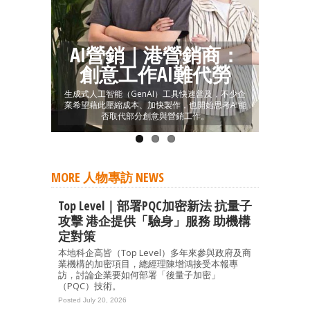
AI營銷｜港營銷商：
創意工作AI難代勞
生成式人工智能（GenAI）工具快速普及，不少企
業希望藉此壓縮成本、加快製作，也開始思考AI能
否取代部分創意與營銷工作。
MORE 人物專訪 NEWS
Top Level｜部署PQC加密新法 抗量子
攻擊 港企提供「驗身」服務 助機構
定對策
本地科企高皆（Top Level）多年來參與政府及商
業機構的加密項目，總經理陳增鴻接受本報專
訪，討論企業要如何部署「後量子加密」
（PQC）技術。
Posted July 20, 2026