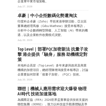
企進軍中東市場策略。
July 27, 2026
卓豪｜中小企拒數碼化勢遭淘汰
印度科企卓豪（Zoho）早前來港舉辦活動，亞太區
董事總經理馬修（Gibu Mathew）接受本報專訪，
分析中小企數碼轉型障礙、人工智能（AI）帶來的機
遇，以及企業軟件收費模式演變。
July 20, 2026
Top Level｜部署PQC加密新法 抗量子攻
擊 港企提供「驗身」服務 助機構定對
策
本地科企高皆（Top Level）多年來參與政府及商業
機構的加密項目，總經理陳增鴻接受本報專訪，討論
企業要如何部署「後量子加密」（PQC）技術。
July 20, 2026
聯想｜機械人應用需求迎大爆發 物理
AI時代 技術加速落地
為國際足協（FIFA）2026世界盃賽事提供技術支援的
聯想集團（00992），致力以科技提升觀賽體驗及準