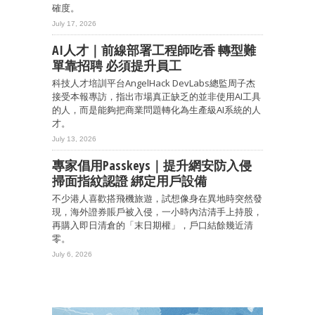
確度。
July 17, 2026
AI人才｜前線部署工程師吃香 轉型難
單靠招聘 必須提升員工
科技人才培訓平台AngelHack DevLabs總監周子杰
接受本報專訪，指出市場真正缺乏的並非使用AI工具
的人，而是能夠把商業問題轉化為生產級AI系統的人
才。
July 13, 2026
專家倡用Passkeys｜提升網安防入侵
掃面指紋認證 綁定用戶設備
不少港人喜歡搭飛機旅遊，試想像身在異地時突然發
現，海外證券賬戶被入侵，一小時內沽清手上持股，
再購入即日清倉的「末日期權」，戶口結餘幾近清
零。
July 6, 2026