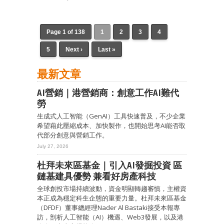
Page 1 of 138
1
2
3
4
5
Next ›
Last »
最新文章
AI營銷｜港營銷商：創意工作AI難代
勞
生成式人工智能（GenAI）工具快速普及，不少企業
希望藉此壓縮成本、加快製作，也開始思考AI能否取
代部分創意與營銷工作。
July 27, 2026
杜拜未來區基金｜引入AI發掘投資 區
鏈基建具優勢 兼看好房產科技
全球創投市場持續波動，資金明顯轉趨審慎，主權資
本正成為穩定科生企態的重要力量。杜拜未來區基金
（DFDF）董事總經理Nader Al Bastaki接受本報專
訪，剖析人工智能（AI）機遇、Web3發展，以及港