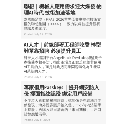
聯想｜機械人應用需求迎大爆發 物
理AI時代 技術加速落地
為國際足協（FIFA）2026世界盃賽事提供技術支
援的聯想集團（00992），致力以科技提升觀賽
體驗及準確度。
Posted July 17, 2026
AI人才｜前線部署工程師吃香 轉型
難單靠招聘 必須提升員工
科技人才培訓平台AngelHack DevLabs總監周子
杰接受本報專訪，指出市場真正缺乏的並非使用
AI工具的人，而是能夠把商業問題轉化為生產級
AI系統的人才。
Posted July 13, 2026
專家倡用Passkeys｜提升網安防入
侵 掃面指紋認證 綁定用戶設備
不少港人喜歡搭飛機旅遊，試想像身在異地時突
然發現，海外證券賬戶被入侵，一小時內沽清手
上持股，再購入即日清倉的「末日期權」，戶口
結餘幾近清零。
Posted July 6, 2026