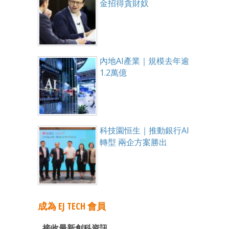
金招得貪財奴
內地AI產業｜規模去年逾
1.2萬億
科技園恒生｜推動銀行AI
轉型 兩企方案勝出
成為 EJ TECH 會員
接收最新創科資訊