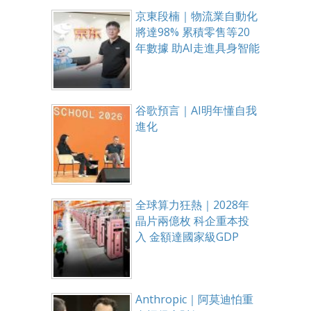
京東段楠｜物流業自動化
將達98% 累積零售等20
年數據 助AI走進具身智能
谷歌預言｜AI明年懂自我
進化
全球算力狂熱｜2028年
晶片兩億枚 科企重本投
入 金額達國家級GDP
Anthropic｜阿莫迪怕重