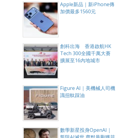
Apple新品｜新iPhone傳
加價最多1560元
創科出海 香港啟航HK
Tech 300全國千萬大賽
擴展至16內地城市
Figure AI｜美機械人司機
識扭軚踩油
數學新星投身OpenAI｜
誓阻AI滅世 齊默曼剛獲菲