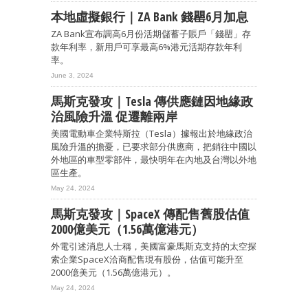
本地虛擬銀行｜ZA Bank 錢罌6月加息
ZA Bank宣布調高6月份活期儲蓄子賬戶「錢罌」存
款年利率，新用戶可享最高6%港元活期存款年利
率。
June 3, 2024
馬斯克發攻｜Tesla 傳供應鏈因地緣政
治風險升溫 促遷離兩岸
美國電動車企業特斯拉（Tesla）據報出於地緣政治
風險升溫的擔憂，已要求部分供應商，把銷往中國以
外地區的車型零部件，最快明年在內地及台灣以外地
區生產。
May 24, 2024
馬斯克發攻｜SpaceX 傳配售舊股估值
2000億美元（1.56萬億港元）
外電引述消息人士稱，美國富豪馬斯克支持的太空探
索企業SpaceX洽商配售現有股份，估值可能升至
2000億美元（1.56萬億港元）。
May 24, 2024