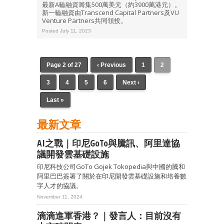
最新A輪融資籌集500萬美元（約3900萬港元）。
新一輪融資由Transcend Capital Partners及VU
Venture Partners共同領投。
Posted July 11, 2023
Page 2 of 27
‹ Previous
1
2
3
4
5
6
Next ›
Last »
最新文章
AI之戰｜印尼GoTo與騰訊、阿里達協
議開發雲基礎設施
印尼科技公司GoTo Gojek Tokopedia與中國的騰和
阿里巴巴簽署了關於在印尼開發雲基礎設施和培養數
字人才的協議。
November 11, 2024
滴滴進軍香港？｜發言人：目前沒有