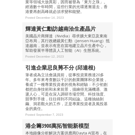
業等領域大放異彩，因而被譽為「東方之珠」。
經過數十年時間，這些行業的光環逐漸退去，香
港要再創高峰就必須求變和能變。
Posted December 14, 2023
輝達黃仁勳訪越南洽生產晶片
美國晶片商輝達（Nvidia）尋求擴大東亞及東南
亞布局，其行政總裁黃仁勳（Jensen Huang）抵
達越南，並表示有意在當地建立晶片生產中心，
幫助發展半導體及人工智能（AI）生態系統。
Posted December 12, 2023
引進企業忌良莠不分 (邱達根)
筆者成為立法會議員前，從事投資業務達20多
年。多年來考查數以千計的創業團隊和企業後，
養成了一種專業投資者的視角和經驗：不少初創
都把自身技術和未來前景，描繪得充滿機遇、激
盪人心，可是在深入調研市場空間、科技強度、
競爭對手後，往往得到不同結論。這種抽絲剝
繭、洞若觀火的工作，正是專業投資者及風投基
金的責任。
Posted September 7, 2023
港企籌3900萬拓智能新模型
本地錄像分析解決方案供應商Dayta AI宣布，在