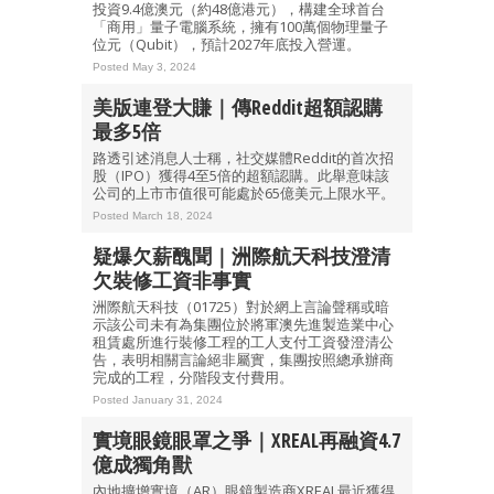
投資9.4億澳元（約48億港元），構建全球首台
「商用」量子電腦系統，擁有100萬個物理量子
位元（Qubit），預計2027年底投入營運。
Posted May 3, 2024
美版連登大賺｜傳Reddit超額認購
最多5倍
路透引述消息人士稱，社交媒體Reddit的首次招
股（IPO）獲得4至5倍的超額認購。此舉意味該
公司的上市市值很可能處於65億美元上限水平。
Posted March 18, 2024
疑爆欠薪醜聞｜洲際航天科技澄清
欠裝修工資非事實
洲際航天科技（01725）對於網上言論聲稱或暗
示該公司未有為集團位於將軍澳先進製造業中心
租賃處所進行裝修工程的工人支付工資發澄清公
告，表明相關言論絕非屬實，集團按照總承辦商
完成的工程，分階段支付費用。
Posted January 31, 2024
實境眼鏡眼罩之爭｜XREAL再融資4.7
億成獨角獸
內地擴增實境（AR）眼鏡製造商XREAL最近獲得