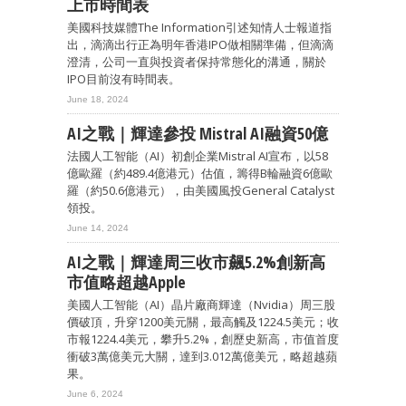
上市時間表
美國科技媒體The Information引述知情人士報道指
出，滴滴出行正為明年香港IPO做相關準備，但滴滴
澄清，公司一直與投資者保持常態化的溝通，關於
IPO目前沒有時間表。
June 18, 2024
AI之戰｜輝達參投 Mistral AI融資50億
法國人工智能（AI）初創企業Mistral AI宣布，以58
億歐羅（約489.4億港元）估值，籌得B輪融資6億歐
羅（約50.6億港元），由美國風投General Catalyst
領投。
June 14, 2024
AI之戰｜輝達周三收市飆5.2%創新高
市值略超越Apple
美國人工智能（AI）晶片廠商輝達（Nvidia）周三股
價破頂，升穿1200美元關，最高觸及1224.5美元；收
市報1224.4美元，攀升5.2%，創歷史新高，市值首度
衝破3萬億美元大關，達到3.012萬億美元，略超越蘋
果。
June 6, 2024