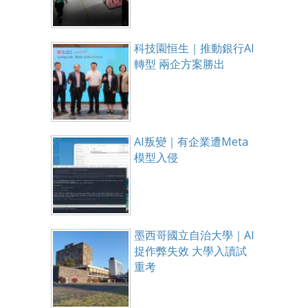
科技園恒生｜推動銀行AI
轉型 兩企方案勝出
AI叛變｜有企業遭Meta
模型入侵
墨西哥國立自治大學｜AI
捉作弊失效 大學入讀試
重考