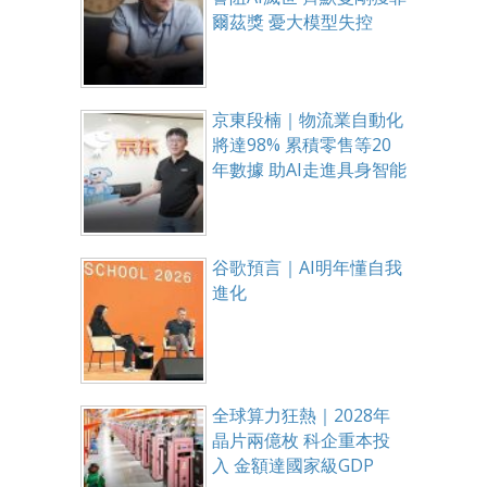
爾茲獎 憂大模型失控
京東段楠｜物流業自動化
將達98% 累積零售等20
年數據 助AI走進具身智能
谷歌預言｜AI明年懂自我
進化
全球算力狂熱｜2028年
晶片兩億枚 科企重本投
入 金額達國家級GDP