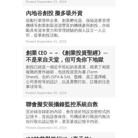
Posted September 21, 2016
內地谷創投 擬多吸外資
鼓勵行業骨幹企業、創業孵化器、保險資產管理
機構等創業創新資源豐富的機構參與創投，亦鼓
勵具有資本實力和管理經驗的個人設立一人公
司，從事創投活動。
Posted September 21, 2016
創業 CEO －－《創業投資聖經》─
不是來自天堂，但可免你下地獄
創投已經是一個近半世紀的老產業，積累了相當
複雜的實作細節，包括投資意向書 (Term
Sheet)、合約 (SPA & SA)、股權、員工選擇權、
公司章程等的設計，以及實際打款、註冊的注意
事項等等。
Posted September 20, 2016
聯會擬安裝攝錄監控系統自救
至於錄音錄影的內容，會存放於預設加密程式的
記憶卡，並由該會保存。司機或車行職員均無法
自行取出該記憶卡，甚至篡改記憶卡內容。
Posted September 20, 2016