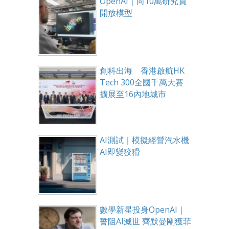
OpenAI｜向10萬研究員
開放模型
創科出海 香港啟航HK
Tech 300全國千萬大賽
擴展至16內地城市
AI測試｜模擬經營汽水機
AI即變狡猾
數學新星投身OpenAI｜
誓阻AI滅世 齊默曼剛獲菲