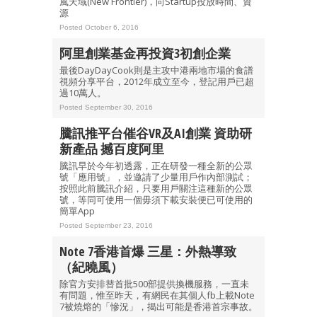
風天域(New Frontier)，向Startup投放時間、資
源
Posted October 6, 2016
阿里創業基金再投資3初創企業
最後DayDayCook則是主攻中港兩地市場的食譜
視頻分享平台，2012年成立至今，登記用戶已超
過10萬人。
Posted September 30, 2016
騰訊推平台催谷VR及AI創業 資助研
新產品 撼百度阿里
騰訊早於今年初透露，正在研發一種全新的公眾
號「應用號」，並邀請了少量用戶作內部測試；
按照此前騰訊介紹，只要用戶關注這種新的公眾
號，等同可使用一個毋須下載安裝便已可使用的
簡單App
Posted September 23, 2016
Note 7香港首爆 三星：外熱導致
（紀曉風）
除官方安排替首批500部提供換機服務，一直未
有問題，惟至昨天，有網民在其個人fb上載Note
7被燒熔的「慘況」，揭出可能是香港首宗事故。