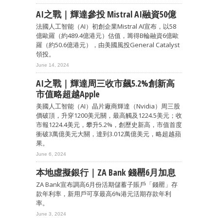
AI之戰｜輝達參投 Mistral AI融資50億
法國人工智能（AI）初創企業Mistral AI宣布，以58
億歐羅（約489.4億港元）估值，籌得B輪融資6億歐
羅（約50.6億港元），由美國風投General Catalyst
領投。
June 14, 2024
AI之戰｜輝達周三收市飆5.2%創新高
市值略超越Apple
美國人工智能（AI）晶片廠商輝達（Nvidia）周三股
價破頂，升穿1200美元關，最高觸及1224.5美元；收
市報1224.4美元，攀升5.2%，創歷史新高，市值首度
衝破3萬億美元大關，達到3.012萬億美元，略超越蘋
果。
June 6, 2024
本地虛擬銀行｜ZA Bank 錢罌6月加息
ZA Bank宣布調高6月份活期儲蓄子賬戶「錢罌」存
款年利率，新用戶可享最高6%港元活期存款年利
率。
June 3, 2024