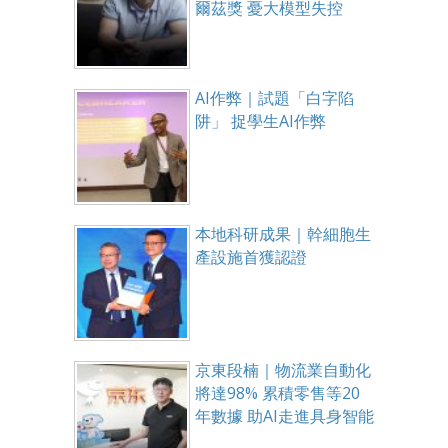
爾茲獎 憂大模型失控
AI作弊｜試題「白字陷
阱」 捉學生AI作弊
本地科研成果｜幹細胞生
產設施首獲認證
京東段楠｜物流業自動化
將達98% 累積零售等20
年數據 助AI走進具身智能