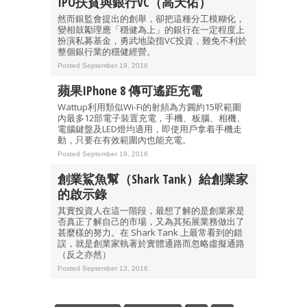
IPO扶貧與銀行VC（高天佑）
然而銀監會提出的創舉，卻把這種分工模糊化，
變相鼓勵理應「穩健為上」的銀行在一定程度上
扮演私募基金，勇武地染指VC投資，難免不利於
整個銀行業的穩健經營。
Posted September 19, 2016
蘋果iPhone 8 傳可遙距充電
Wattup利用類似Wi-Fi的射頻為方圓約15呎範圍
內最多12部電子裝置充電，手機、板腦、相機、
電腦鍵盤及LED燈均適用，即使用戶拿着手機走
動，只要在有效範圍內也能充電。
Posted September 19, 2016
創業鯊魚幫（Shark Tank）給創業家
的啟示錄
其實投資人在這一階段，最想了解的是創業家是
否真正了解自己的市場，又為其拓展業務做出了
甚麼樣的努力。在 Shark Tank 上最常看到的錯
誤，就是創業家執著於實體通路而忽略虛擬通路
（反之亦然）
Posted September 13, 2016