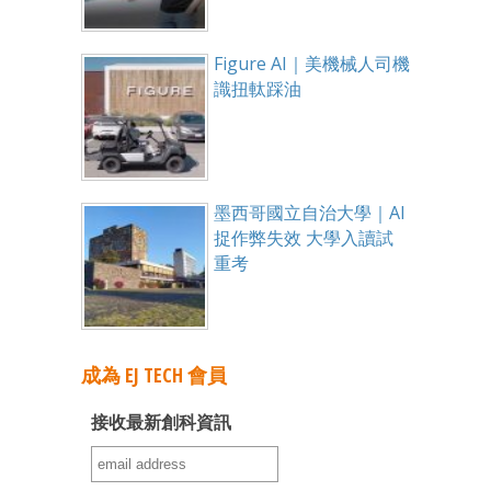
Figure AI｜美機械人司機
識扭軚踩油
墨西哥國立自治大學｜AI
捉作弊失效 大學入讀試
重考
成為 EJ TECH 會員
接收最新創科資訊