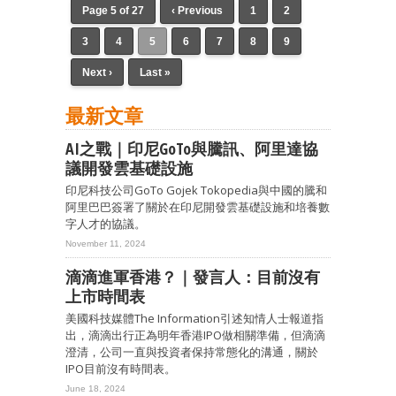
Page 5 of 27
‹ Previous
1
2
3
4
5
6
7
8
9
Next ›
Last »
最新文章
AI之戰｜印尼GoTo與騰訊、阿里達協
議開發雲基礎設施
印尼科技公司GoTo Gojek Tokopedia與中國的騰和
阿里巴巴簽署了關於在印尼開發雲基礎設施和培養數
字人才的協議。
November 11, 2024
滴滴進軍香港？｜發言人：目前沒有
上市時間表
美國科技媒體The Information引述知情人士報道指
出，滴滴出行正為明年香港IPO做相關準備，但滴滴
澄清，公司一直與投資者保持常態化的溝通，關於
IPO目前沒有時間表。
June 18, 2024