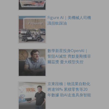
Figure AI｜美機械人司機
識扭軚踩油
數學新星投身OpenAI｜
誓阻AI滅世 齊默曼剛獲菲
爾茲獎 憂大模型失控
京東段楠｜物流業自動化
將達98% 累積零售等20
年數據 助AI走進具身智能