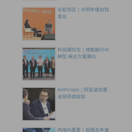
谷歌預言｜AI明年懂自我
進化
科技園恒生｜推動銀行AI
轉型 兩企方案勝出
Anthropic｜阿莫迪怕重
金招得貪財奴
內地AI產業｜規模去年逾