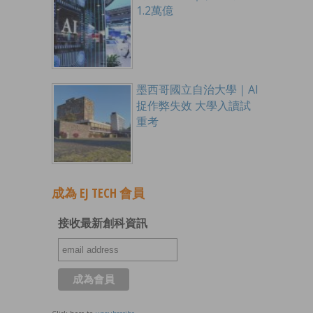
1.2萬億
墨西哥國立自治大學｜AI
捉作弊失效 大學入讀試
重考
成為 EJ TECH 會員
接收最新創科資訊