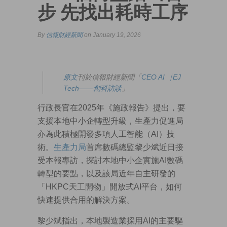
步 先找出耗時工序
By
信報財經新聞
on January 19, 2026
原
文
刊於信報財經新聞「
CEO AI⎹ EJ
Tech——創科訪談
」
行政長官在2025年《施政報告》提出，要
支援本地中小企轉型升級，生產力促進局
亦為此積極開發多項人工智能（AI）技
術。
生產力局
首席數碼總監黎少斌近日接
受本報專訪，探討本地中小企實施AI數碼
轉型的要點，以及該局近年自主研發的
「HKPC天工開物」開放式AI平台，如何
快速提供合用的解決方案。
黎少斌指出，本地製造業採用AI的主要驅