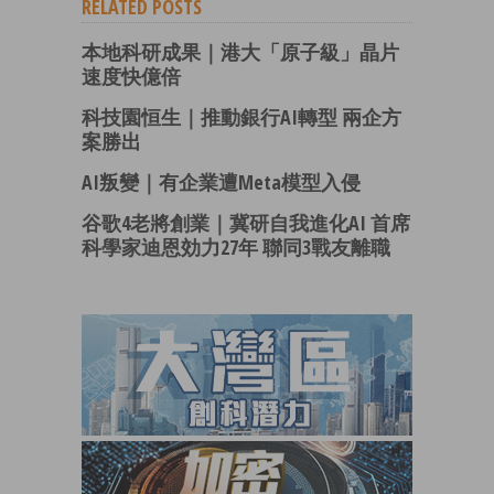
RELATED POSTS
本地科研成果｜港大「原子級」晶片
速度快億倍
科技園恒生｜推動銀行AI轉型 兩企方
案勝出
AI叛變｜有企業遭Meta模型入侵
谷歌4老將創業｜冀研自我進化AI 首席
科學家迪恩効力27年 聯同3戰友離職