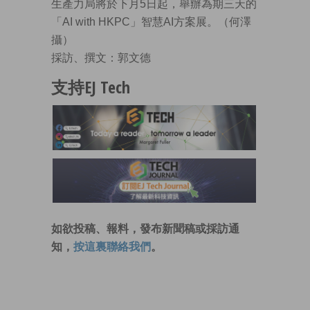
生產力局將於下月5日起，舉辦為期三天的
「AI with HKPC」智慧AI方案展。（何澤
攝）
採訪、撰文：郭文德
支持EJ Tech
如欲投稿、報料，發布新聞稿或採訪通
知，
按這裏聯絡我們
。