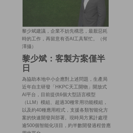
黎少斌建議，企業不妨先構思，最厭惡耗
時的工作，再留意有否AI工具幫忙。（何
澤攝）
黎少斌：客製方案僅半
日
為協助本地中小企應對上述問題，生產局
近年自主研發「HKPC天工開物」開放式
AI平台，目前提供6個大型語言模型
（LLM）模組、超過30種常用功能模組，
以及約40種應用程式，支援各類智能化方
案的快速開發與部署。現時局方累計處理
逾500個智能化項目，約半數開發過程曾應