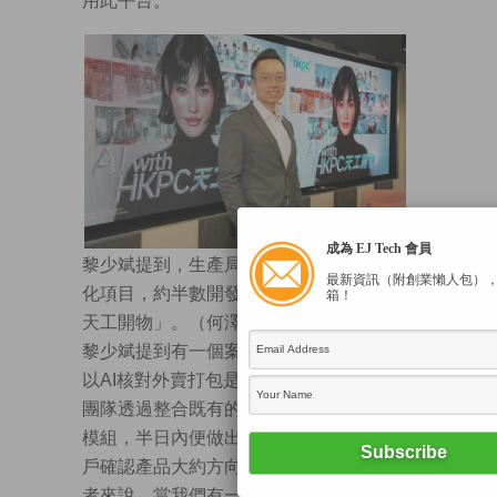
用此平台。
成為 EJ Tech 會員
黎少斌提到，生產局累計處理逾500個智能
最新資訊（附創業懶人包）
化項目，約半數開發過程曾應用「HKPC
箱！
天工開物」。（何澤攝）
黎少斌提到有一個案例，是某間企業希望
以AI核對外賣打包是否與訂單吻合。局方
團隊透過整合既有的影像辨識與讀取訂單
模組，半日內便做出了示範原型，以向客
戶確認產品大約方向。他認為，「對開發
者來說，當我們有一個這樣的平台，便可