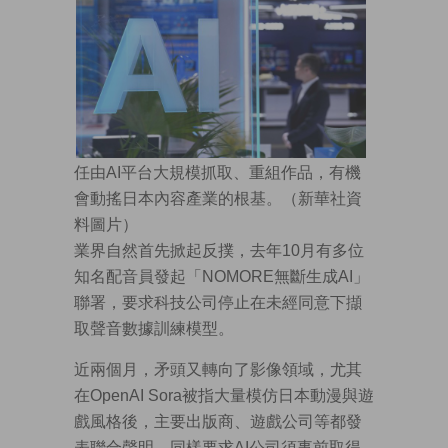
任由AI平台大規模抓取、重組作品，有機
會動搖日本內容產業的根基。（新華社資
料圖片）
業界自然首先掀起反撲，去年10月有多位
知名配音員發起「NOMORE無斷生成AI」
聯署，要求科技公司停止在未經同意下擷
取聲音數據訓練模型。
近兩個月，矛頭又轉向了影像領域，尤其
在OpenAI Sora被指大量模仿日本動漫與遊
戲風格後，主要出版商、遊戲公司等都發
表聯合聲明，同樣要求AI公司須事前取得