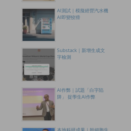
AI測試｜模擬經營汽水機
AI即變狡猾
Substack｜新增生成文
字檢測
AI作弊｜試題「白字陷
阱」 捉學生AI作弊
本地科研成果｜幹細胞生