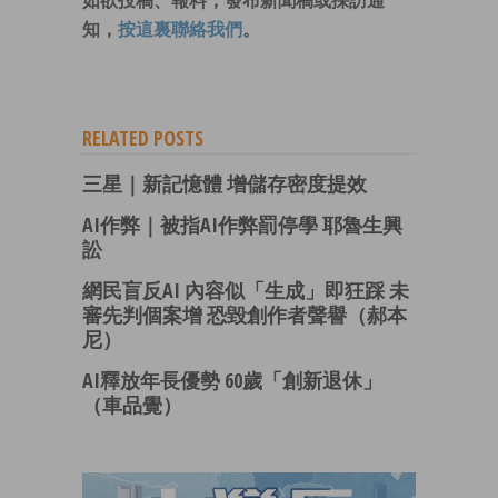
如欲投稿、報料，發布新聞稿或採訪通
知，
按這裏聯絡我們
。
RELATED POSTS
三星｜新記憶體 增儲存密度提效
AI作弊｜被指AI作弊罰停學 耶魯生興
訟
網民盲反AI 內容似「生成」即狂踩 未
審先判個案增 恐毀創作者聲譽（郝本
尼）
AI釋放年長優勢 60歲「創新退休」
（車品覺）