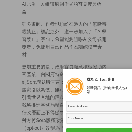
AI比例，以維護原創作者的可見度與收
益。
許多畫師、作者也紛紛在過去的「無斷轉
載禁止」標識之外，進一步加入了「AI學
習禁止」字句，希望能夠阻嚇AI公司或開
發者，免挪用自己作品作為訓練模型素
材。
更加重要的是，政府官員願意積極協助內
容產業。內閣府特命擔當大臣城內實，談
成為 EJ Tech 會員
到Sora問題時直言：「動畫和漫畫是我們
最新資訊（附創業懶人包）
國家引以為傲、無可取代的珍寶，持續吸
箱！
引着世界各地的群眾。」內閣府知的財產
戰略推進事務局親自出面，要求OpenAI在
行政層面上不得從事侵權，最終成功迫使
對方將Sora版權政策，從「選擇退出」
（opt-out）改變為「主動加入」（opt-in）