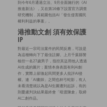
到今年6月通過立法、9月全面施行的《AI
推進新法》，又在第16條下設置官方調查
研究機制，其範圍包括AI「發生侵害國民
權利利益的事案」。
港推動文創 須有效保護
IP
對最近一宗司法案件的民間反應，可說是
為這種轉向下了最佳註腳。上月千葉縣警
檢控一名27歲男子，指控其盜用他人透過
AI生成的圖片；案情本身表面有利AI創
作，實際上卻激起民間更多人批評AI侵
權。連「AI畫師」之間也杯弓蛇影，有人
未看清楚就以為是AI生圖遭到起訴，有的
則憂慮判決結果最終會「暗渡陳倉」取締
AI二創作品。