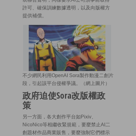
許可、確保訓練數據透明，以及向版權方
提供補償。
不少網民利用OpenAI Sora製作動漫二創片
段，引起該平台侵權爭議。（網上圖片）
政府迫使Sora改版權政
策
另一方面，各大創作平台如Pixiv、
NicoNico等相繼收緊規範，要麼禁止AI二
創題材作品商業販售，要麼強制它們標示