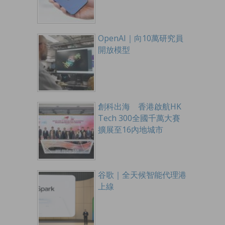
OpenAI｜向10萬研究員
開放模型
創科出海 香港啟航HK
Tech 300全國千萬大賽
擴展至16內地城市
谷歌｜全天候智能代理港
上線