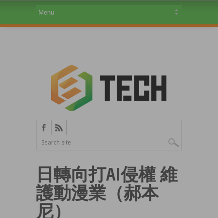
日轉向打AI侵權 維
護動漫業（郝本
尼）