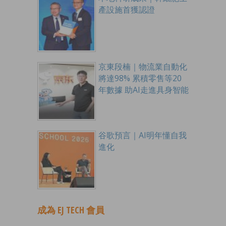
產設施首獲認證
京東段楠｜物流業自動化
將達98% 累積零售等20
年數據 助AI走進具身智能
谷歌預言｜AI明年懂自我
進化
成為 EJ TECH 會員