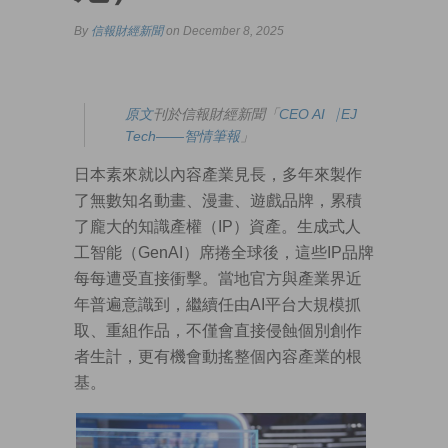
By
信報財經新聞
on December 8, 2025
原文
刊於信報財經新聞「
CEO AI⎹ EJ
Tech——智情筆報
」
日本素來就以內容產業見長，多年來製作
了無數知名動畫、漫畫、遊戲品牌，累積
了龐大的知識產權（IP）資產。生成式人
工智能（GenAI）席捲全球後，這些IP品牌
每每遭受直接衝擊。當地官方與產業界近
年普遍意識到，繼續任由AI平台大規模抓
取、重組作品，不僅會直接侵蝕個別創作
者生計，更有機會動搖整個內容產業的根
基。