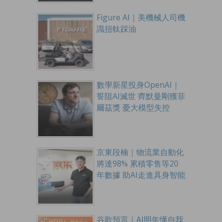
Figure AI｜美機械人司機
識扭軚踩油
數學新星投身OpenAI｜
誓阻AI滅世 齊默曼剛獲菲
爾茲獎 憂大模型失控
京東段楠｜物流業自動化
將達98% 累積零售等20
年數據 助AI走進具身智能
谷歌預言｜AI明年懂自我