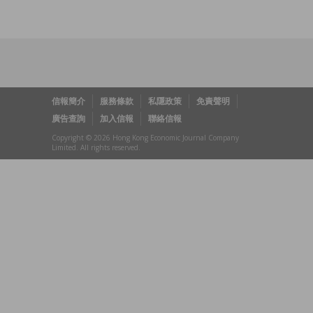
信報簡介
服務條款
私隱政策
免責聲明
廣告查詢
加入信報
聯絡信報
Copyright © 2026 Hong Kong Economic Journal Company
Limited. All rights reserved.