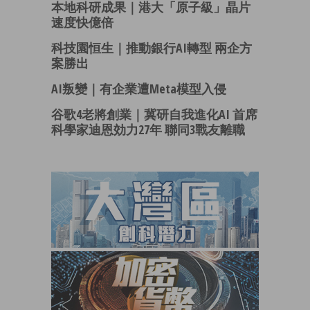
本地科研成果｜港大「原子級」晶片
速度快億倍
科技園恒生｜推動銀行AI轉型 兩企方
案勝出
AI叛變｜有企業遭Meta模型入侵
谷歌4老將創業｜冀研自我進化AI 首席
科學家迪恩効力27年 聯同3戰友離職