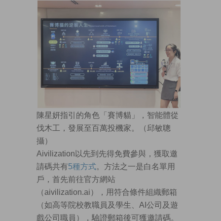
陳星妍指引的角色「賽博貓」，智能體從
伐木工，發展至百萬投機家。（邱敏聰
攝）
Aivilization以先到先得免費參與，獲取邀
請碼共有
5種方式
。方法之一是白名單用
戶，首先前往官方網站
（aivilization.ai），用符合條件組織郵箱
（如高等院校教職員及學生、AI公司及遊
戲公司職員），驗證郵箱後可獲邀請碼。