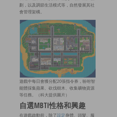
劃，以及調節生活模式等，自然發展其社
會管理架構。
遊戲中每日會獲分配20張指令券，吩咐智
能體採集蘋果、砍伐樹木、收集礦物資源
等任務。（科大提供圖片）
自選MBTI性格和興趣
在遊戲啟動前，除了
設定
身體、頭髮、服