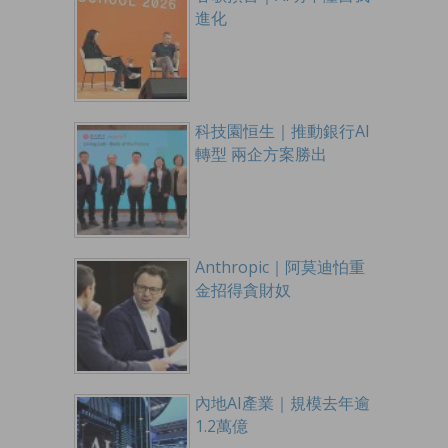
進化
科技園恒生｜推動銀行AI
轉型 兩企方案勝出
Anthropic｜阿莫迪怕重
金招得貪財奴
內地AI產業｜規模去年逾
1.2萬億