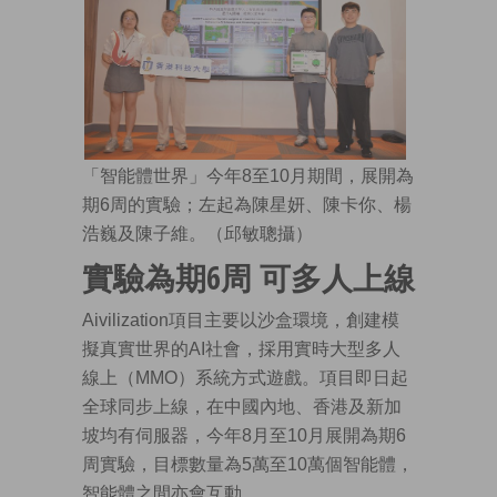
「智能體世界」今年8至10月期間，展開為
期6周的實驗；左起為陳星妍、陳卡你、楊
浩巍及陳子維。（邱敏聰攝）
實驗為期6周 可多人上線
Aivilization項目主要以沙盒環境，創建模
擬真實世界的AI社會，採用實時大型多人
線上（MMO）系統方式遊戲。項目即日起
全球同步上線，在中國內地、香港及新加
坡均有伺服器，今年8月至10月展開為期6
周實驗，目標數量為5萬至10萬個智能體，
智能體之間亦會互動。