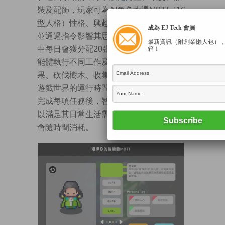
裝及配飾，玩家可為AI角色挑選MBTI（16
型人格）性格、興趣與行為偏好等參數，
成為 EJ Tech 會員
並通過指令影響其思考與生活模式。遊戲
最新資訊（附創業懶人包）
中每日會獲分配20張指令券，用以吩咐智
箱！
能體執行不同工作及任務，例如採集蘋
果、砍伐樹木、收集礦物資源等。在虛擬
遊戲世界的運行時間，較現實生活快7倍。
完成每項任務後，智能體將賺取金錢，用
以滿足其日常生活需要，其精神及體力亦
會隨時間消耗。