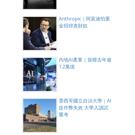
Anthropic｜阿莫迪怕重
金招得貪財奴
內地AI產業｜規模去年逾
1.2萬億
墨西哥國立自治大學｜AI
捉作弊失效 大學入讀試
重考