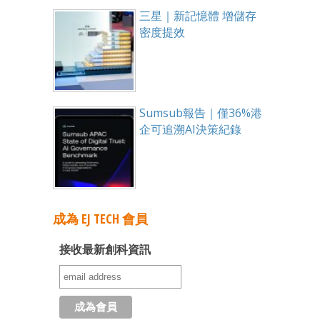
三星｜新記憶體 增儲存
密度提效
Sumsub報告｜僅36%港
企可追溯AI決策紀錄
成為 EJ TECH 會員
接收最新創科資訊