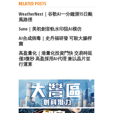
RELATED POSTS
WeatherNext｜谷歌AI一分鐘測15日颱
風路徑
Suno｜美初創音軌水印阻AI模仿
AI合成病毒｜史丹福研發 可殺大腸桿
菌
高盈量化｜港量化投資鬥快 交易時延
僅3微秒 高盈採用AI代理 兼以晶片並
行運算