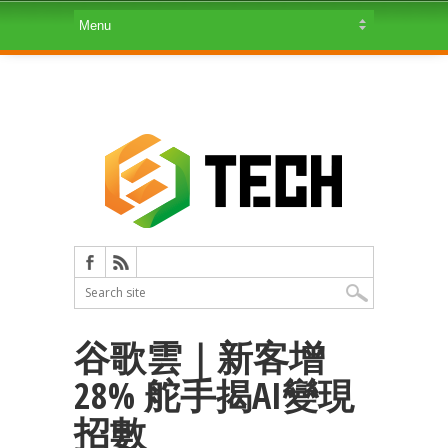
谷歌雲｜新客增
28% 舵手揭AI變現
招數