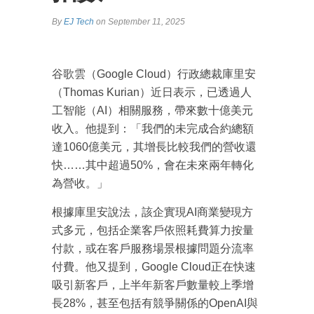
By
EJ Tech
on September 11, 2025
谷歌雲（Google Cloud）行政總裁庫里安
（Thomas Kurian）近日表示，已透過人
工智能（AI）相關服務，帶來數十億美元
收入。他提到：「我們的未完成合約總額
達1060億美元，其增長比較我們的營收還
快……其中超過50%，會在未來兩年轉化
為營收。」
根據庫里安說法，該企實現AI商業變現方
式多元，包括企業客戶依照耗費算力按量
付款，或在客戶服務場景根據問題分流率
付費。他又提到，Google Cloud正在快速
吸引新客戶，上半年新客戶數量較上季增
長28%，甚至包括有競爭關係的OpenAI與