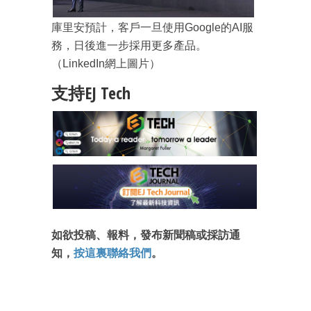
庫里安預計，客戶一旦使用Google的AI服
務，日後進一步採用更多產品。
（LinkedIn網上圖片）
成為 EJ Tech 會員
支持EJ Tech
最新資訊（附創業懶人包）
箱！
如欲投稿、報料，發布新聞稿或採訪通
知，
按這裏聯絡我們
。