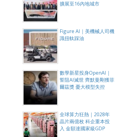
擴展至16內地城市
Figure AI｜美機械人司機
識扭軚踩油
數學新星投身OpenAI｜
誓阻AI滅世 齊默曼剛獲菲
爾茲獎 憂大模型失控
全球算力狂熱｜2028年
晶片兩億枚 科企重本投
入 金額達國家級GDP