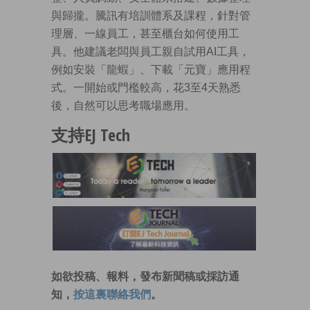
與歸攏。騰訊有培訓體系及課程，針對管
理層、一線員工，甚至櫃台如何使用工
具。他建議老闆與員工親自試用AI工具，
例如安裝「龍蝦」、下載「元寶」應用程
式。一開始或門檻較高，花3至4天熟悉
後，自然可以思考職場應用。
支持EJ Tech
如欲投稿、報料，發布新聞稿或採訪通
知，
按這裏聯絡我們
。