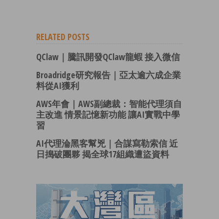
RELATED POSTS
QClaw｜騰訊開發QClaw龍蝦 接入微信
Broadridge研究報告｜亞太逾六成企業
料從AI獲利
AWS年會｜AWS副總裁：智能代理須自
主改進 情景記憶新功能 讓AI實戰中學
習
AI代理淪黑客幫兇｜合謀寫勒索信 近
日搗破團夥 揭全球17組織遭盜資料