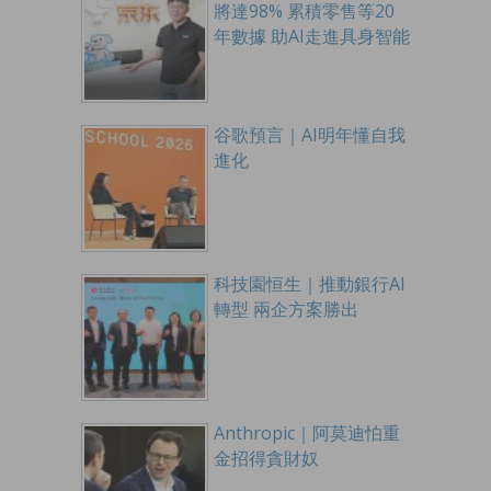
將達98% 累積零售等20
年數據 助AI走進具身智能
谷歌預言｜AI明年懂自我
進化
科技園恒生｜推動銀行AI
轉型 兩企方案勝出
Anthropic｜阿莫迪怕重
金招得貪財奴