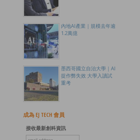
內地AI產業｜規模去年逾
1.2萬億
墨西哥國立自治大學｜AI
捉作弊失效 大學入讀試
重考
成為 EJ TECH 會員
接收最新創科資訊