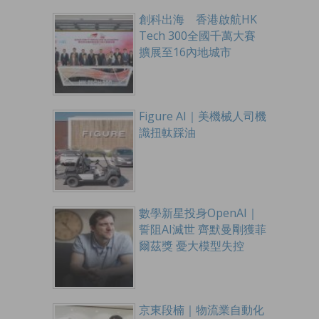
創科出海 香港啟航HK
Tech 300全國千萬大賽
擴展至16內地城市
Figure AI｜美機械人司機
識扭軚踩油
數學新星投身OpenAI｜
誓阻AI滅世 齊默曼剛獲菲
爾茲獎 憂大模型失控
京東段楠｜物流業自動化