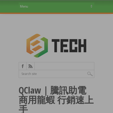
QClaw｜騰訊助電
商用龍蝦 行銷速上
手