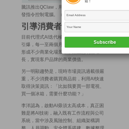
箱！
騰訊推出QClaw，用戶可憑微信向AI代理
發指令控制電腦。（網上圖片）
引導消費者作購物決策
目前代理式AI迭代極快，李洋指技術不斷
引爆，每一至兩個月就有新話題。同時，
形成不少商業化場景，帶動生意明顯增
長，實現客戶品牌的商業價值。
另一明顯趨勢是，現時市場資訊過載很嚴
重，不少消費者購買商品前，利用AI快速
取得決策資訊：「比如我要買一部電視、
買一個冰箱，需要什麼功能？」
李洋認為，啟動AI毋須太高成本，真正困
難是將AI技術，融入既有工作流程與公司
系統，當中涉及風險控制、組織架構調
整、人員調動、安全體系搭建、數據整理