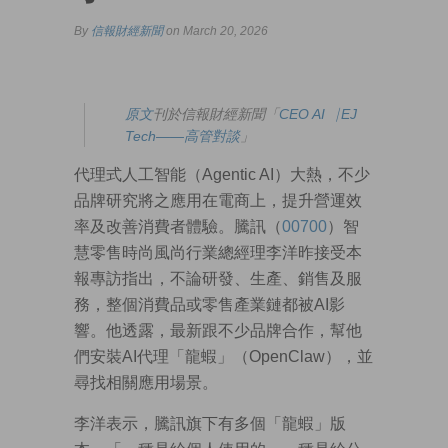
By
信報財經新聞
on March 20, 2026
原文
刊於信報財經新聞「
CEO AI⎹ EJ
Tech——高管對談
」
代理式人工智能（Agentic AI）大熱，不少
品牌研究將之應用在電商上，提升營運效
率及改善消費者體驗。騰訊（
00700
）智
慧零售時尚風尚行業總經理李洋昨接受本
報專訪指出，不論研發、生產、銷售及服
務，整個消費品或零售產業鏈都被AI影
響。他透露，最新跟不少品牌合作，幫他
們安裝AI代理「龍蝦」（OpenClaw），並
尋找相關應用場景。
李洋表示，騰訊旗下有多個「龍蝦」版