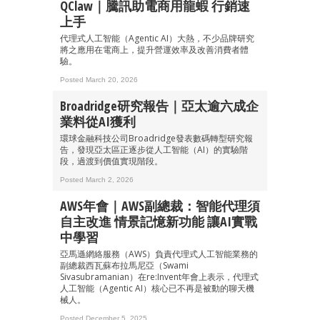
QClaw｜騰訊助電商用龍蝦 行銷速
上手
代理式人工智能（Agentic AI）大熱，不少品牌研究
將之應用在電商上，提升營運效率及改善消費者體
驗。
Posted March 20, 2026
Broadridge研究報告｜亞太逾六成企
業料從AI獲利
環球金融科技公司Broadridge發表數碼轉型研究報
告，發現亞太區正逐步從人工智能（AI）的實驗階
段，過渡到價值實現階段。
Posted March 2, 2026
AWS年會｜AWS副總裁：智能代理須
自主改進 情景記憶新功能 讓AI實戰
中學習
亞馬遜網絡服務（AWS）負責代理式人工智能業務的
副總裁西瓦蘇布拉馬尼亞（Swami
Sivasubramanian）在re:Invent年會上表示，代理式
人工智能（Agentic AI）核心已不再是被動的聊天機
械人。
Posted December 5, 2025