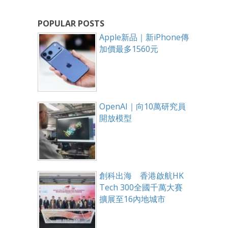
POPULAR POSTS
Apple新品｜新iPhone傳
加價最多1560元
OpenAI｜向10萬研究員
開放模型
創科出海 香港啟航HK
Tech 300全國千萬大賽
擴展至16內地城市