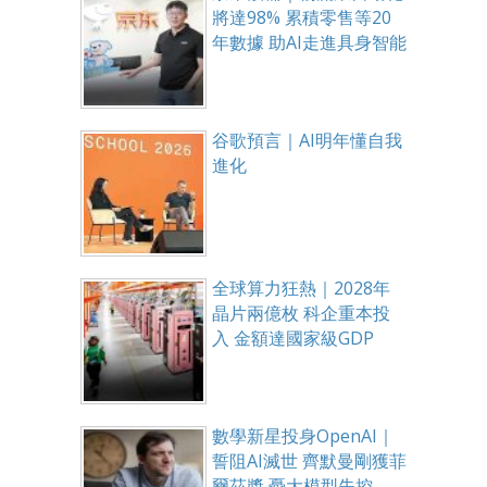
將達98% 累積零售等20
年數據 助AI走進具身智能
谷歌預言｜AI明年懂自我
進化
全球算力狂熱｜2028年
晶片兩億枚 科企重本投
入 金額達國家級GDP
數學新星投身OpenAI｜
誓阻AI滅世 齊默曼剛獲菲
爾茲獎 憂大模型失控