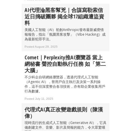
AI代理淪黑客幫兇｜合謀寫勒索信
近日搗破團夥 揭全球17組織遭盜資
料
美國人工智能（AI）初創Anthropic發布最新威脅情
報報告，指出「氛圍黑客攻擊」（Vibe Hacking）成
為最新犯罪手法。
Posted August 29, 2025
Comet｜Perplexity推AI瀏覽器 當上
網秘書 聲控自動執行任務 如「第二
大腦」
不少科企自研網絡瀏覽器，透過代理式人工智能
（Agentic AI），替用戶自主執行及決策一系列操
作，這不但深度整合各項技術，亦有助企業收集用戶
行為數據。
成為 EJ Tech 會員
Posted July 11, 2025
最新資訊（附創業懶人包）
代理式AI真正改變遊戲規則（陳漢
箱！
偉）
現時流行的生成式人工智能（Generative AI），它具
備創建文件、音樂、影片及簡報的能力，令大眾驚嘆