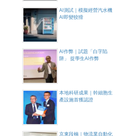
AI測試｜模擬經營汽水機
AI即變狡猾
AI作弊｜試題「白字陷
阱」 捉學生AI作弊
本地科研成果｜幹細胞生
產設施首獲認證
京東段楠｜物流業自動化