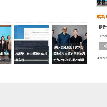
成為 E
接收
谷歌4老將創業｜冀研自
銀行AI
AI叛變｜有企業遭Meta模
我進化AI 首席科學家迪恩
Click her
出
型入侵
効力27年 聯同3戰友離職