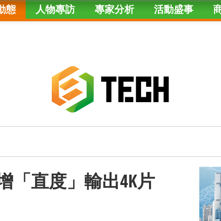
動態
人物專訪
專家分析
活動盛事
｜新增「直度」輸出4K片