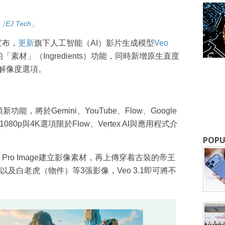
⎹ EJ Tech
」
成為 EJ Tech 會員
宣布，
更新
旗下人工智能（AI）影片生成模型
Veo
材」（Ingredients）功能，同時新增原生直度
最新資訊（附創業懶人包），直達郵
高解像度選項。
功能，將於Gemini、YouTube、Flow、Google
1080p與4K選項限於Flow、Vertex AI與應用程式介
POPU
 3 Pro Image建立影像素材，再上傳穿着古裝的帝王
及白老虎（物件）等3張影像，Veo 3.1即可將不
。