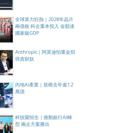
全球算力狂熱｜2028年晶片
兩億枚 科企重本投入 金額達
國家級GDP
Anthropic｜阿莫迪怕重金招
得貪財奴
內地AI產業｜規模去年逾1.2
萬億
科技園恒生｜推動銀行AI轉
型 兩企方案勝出