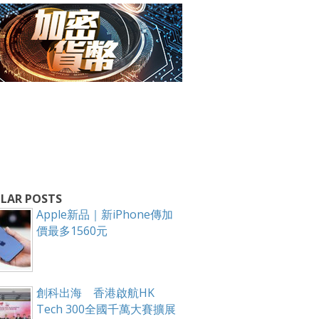
箱！
LAR POSTS
Apple新品｜新iPhone傳加
價最多1560元
創科出海 香港啟航HK
Tech 300全國千萬大賽擴展