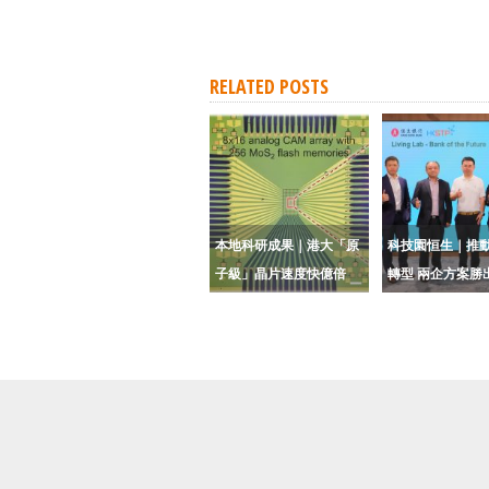
RELATED POSTS
本地科研成果｜港大「原
科技園恒生｜推動
子級」晶片速度快億倍
轉型 兩企方案勝