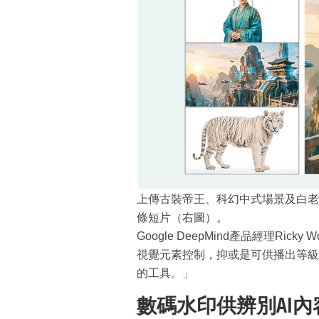
上傳古裝帝王、科幻中式場景及白老虎
條短片（右圖）。
Google DeepMind產品經理R
視覺元素控制，抑或是可供播出等級
的工具。」
數碼水印供辨別AI內