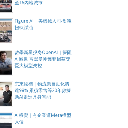
至16內地城市
Figure AI｜美機械人司機 識
扭軚踩油
數學新星投身OpenAI｜誓阻
AI滅世 齊默曼剛獲菲爾茲獎
憂大模型失控
京東段楠｜物流業自動化將
達98% 累積零售等20年數據
助AI走進具身智能
AI叛變｜有企業遭Meta模型
入侵