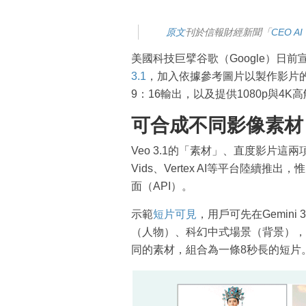
原
文
刊於信報財經新聞「
CEO AI
美國科技巨擘谷歌（Google）日前
3.1
，加入依據參考圖片以製作影片的「素
9：16輸出，以及提供1080p與4K
可合成不同影像素材
Veo 3.1的「素材」、直度影片這兩項新
Vids、Vertex AI等平台陸續推出，惟
面（API）。
示範
短片可見
，用戶可先在Gemini
（人物）、科幻中式場景（背景），以
同的素材，組合為一條8秒長的短片