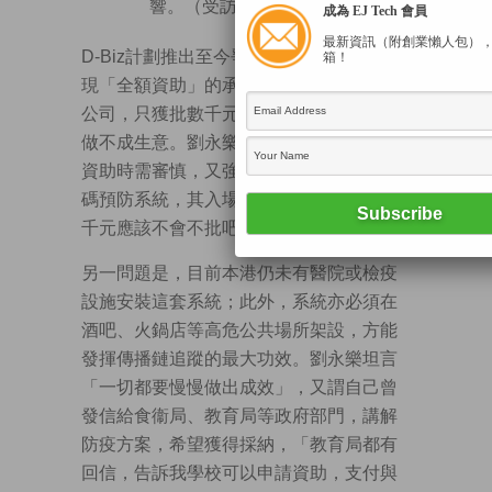
響。（受訪者提供圖片）
成為 EJ Tech 會員
最新資訊（附創業懶人包）
D-Biz計劃推出至今爭議不少，被指沒有兌
箱！
現「全額資助」的承諾，更有指部分申請
公司，只獲批數千元資助，連累供應商亦
做不成生意。劉永樂表示，理解政府審批
資助時需審慎，又強調安裝iBonus新冠數
碼預防系統，其入場費僅需數千元，「幾
千元應該不會不批吧？」
另一問題是，目前本港仍未有醫院或檢疫
設施安裝這套系統；此外，系統亦必須在
酒吧、火鍋店等高危公共場所架設，方能
發揮傳播鏈追蹤的最大功效。劉永樂坦言
「一切都要慢慢做出成效」，又謂自己曾
發信給食衞局、教育局等政府部門，講解
防疫方案，希望獲得採納，「教育局都有
回信，告訴我學校可以申請資助，支付與