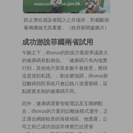
防止潛在感染者闖入公共場所，對截斷病
毒傳播鏈尤其重要。（政府新聞處圖片）
成功游說菲國兩省試用
乍聽之下，iBonus的防疫方案跟爭議甚大
的健康碼有點相似。「健康碼只有內地實
行到，其他地方群眾多數不會接受，覺得
這是侵犯私隱。」劉永樂強調，iBonus新
冠數碼預防系統只會記錄八達通號碼，這
點跟實名制的健康碼不同。
此外，健康碼需要智能電話及互聯網配
合，iBonus的方案則以離線模式運作，正
正適合網絡較差的落後地區。他透露，公
司之前已成功游說菲律賓巴拉望省