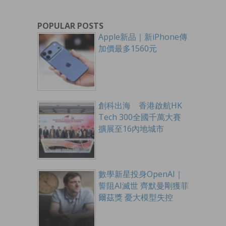
POPULAR POSTS
Apple新品｜新iPhone傳
加價最多1560元
創科出海 香港啟航HK
Tech 300全國千萬大賽
擴展至16內地城市
數學新星投身OpenAI｜
誓阻AI滅世 齊默曼剛獲菲
爾茲獎 憂大模型失控