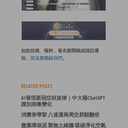
如欲投稿、報料，發布新聞稿或採訪通
知，
按這裏聯絡我們
。
RELATED POSTS
AI發現新冠症狀規律｜中大藉ChatGPT
識別病毒變化
消費券帶挈 八達通兩周交易額翻倍
微藻環保泥 製無土綠牆 吸碳淨化空氣