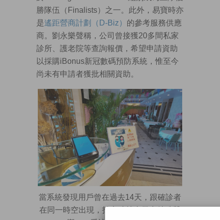
勝隊伍（Finalists）之一。此外，易寶時亦
是
遙距營商計劃（D-Biz）
的參考服務供應
商。劉永樂聲稱，公司曾接獲20多間私家
診所、護老院等查詢報價，希望申請資助
以採購iBonus新冠數碼預防系統，惟至今
尚未有申請者獲批相關資助。
當系統發現用戶曾在過去14天，跟確診者
在同一時空出現，拍卡時就會發出特殊聲