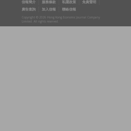
信報簡介
服務條款
私隱政策
免責聲明
廣告查詢
加入信報
聯絡信報
Copyright © 2026 Hong Kong Economic Journal Company
Limited. All rights reserved.