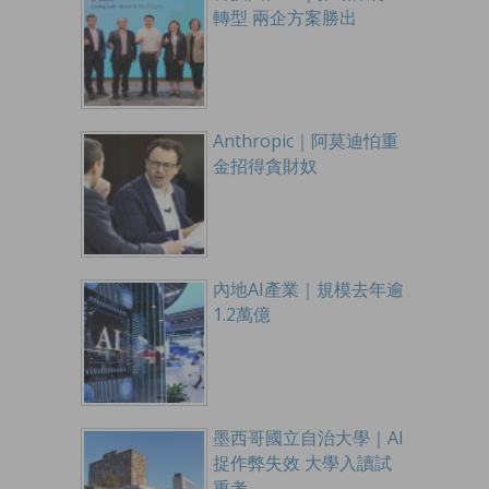
轉型 兩企方案勝出
Anthropic｜阿莫迪怕重
金招得貪財奴
內地AI產業｜規模去年逾
1.2萬億
墨西哥國立自治大學｜AI
捉作弊失效 大學入讀試
重考