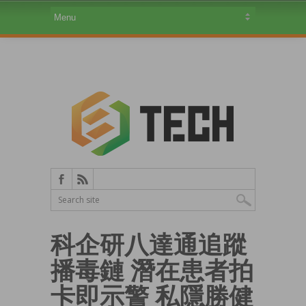
科企研八達通追蹤
播毒鏈 潛在患者拍
卡即示警 私隱勝健