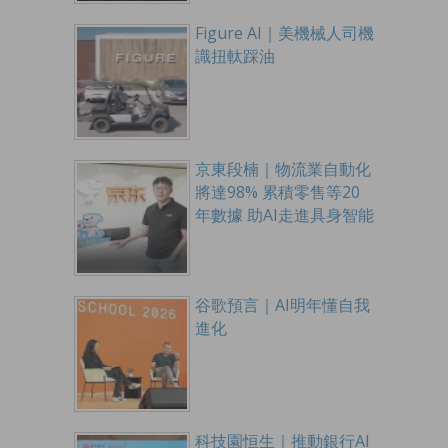
Figure AI｜美機械人司機
識扭軚踩油
京東段楠｜物流業自動化
將達98% 累積零售等20
年數據 助AI走進具身智能
谷歌預言｜AI明年懂自我
進化
科技園恒生｜推動銀行AI