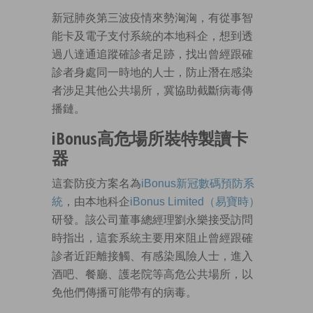
新冠肺炎第三波疫情來勢洶洶，有從事智
能卡及電子支付系統的本地科企，想到透
過八達通追蹤確診者足跡，找出曾經跟確
診者身處同一時地的人士，防止潛在感染
者涉足其他公共場所，冀協助截斷病毒傳
播鏈。
iBonus高危場所裝特製讀卡
器
這套防疫方案名為
iBonus新冠數碼預防系
統
，由本地科企
iBonus Limited（易寶時）
研發。該公司董事總經理劉永樂接受訪問
時指出，這套系統主要用來阻止曾經跟確
診者近距離接觸、有感染風險人士，進入
酒吧、餐廳、護老院等高危公共場所，以
免他們傳播可能帶有的病毒。