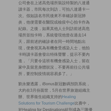
公司會在上述高危場所裝設特製的八達通
讀卡器，市民每次到訪，可拍八達通卡一
次。假如該名市民後來不幸確診新冠肺
炎，他便需要在醫院或檢疫中心拍卡作為
紀錄。之後，如果其他人士到訪前述高危
場所並拍卡時，系統發現他曾在過去14
天，跟前述的確診者在同一時間地點出
現，便會視其為有機會受感染人士，他拍
卡時讀卡器會發出特殊聲響，提示不要內
進，「只要令這班有機會感染人士，留在
家中及留意身體狀況，不要再前往公共場
所，要控制疫情就容易多了。」
劉永樂透露，iBonus新冠數碼預防系統，
大約在3月份面世，5月在世界旅遊組織主
辦、世界衞生組織支持的
Healing
Solutions for Tourism Challenge
比賽中，
於Healing for Destinations組別成為三隊優