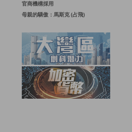
官商機構採用
母親的驕傲：馬斯克 (占飛)