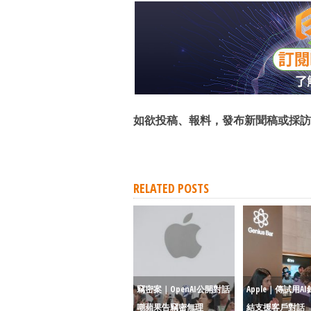
如欲投稿、報料，發布新聞稿或採訪
RELATED POSTS
竊密案｜OpenAI公開對話
Apple｜傳試用AI
嘲蘋果告竊密無理
結支援客戶對話