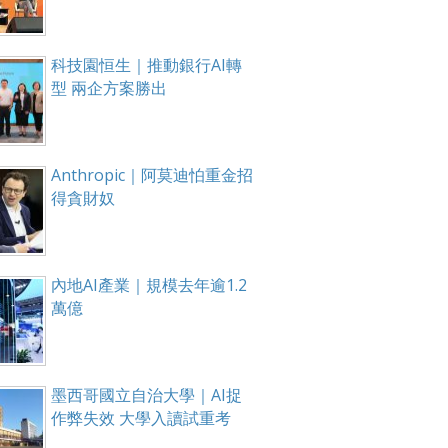
科技園恒生｜推動銀行AI轉
型 兩企方案勝出
Anthropic｜阿莫迪怕重金招
得貪財奴
內地AI產業｜規模去年逾1.2
萬億
墨西哥國立自治大學｜AI捉
作弊失效 大學入讀試重考