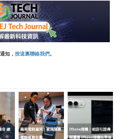
通知，
按這裏聯絡我們
。
錄音 總
蘋果電郵漏洞｜被揭隱藏
IPhone摺機｜術語引證傳
電郵服務失靈
聞屬實 IPhone摺機秋季推