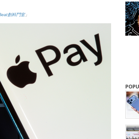
upBeat創科鬥室
」
成為 EJ Tech 會員
最新資訊（附創業懶人包），直達郵
POPU