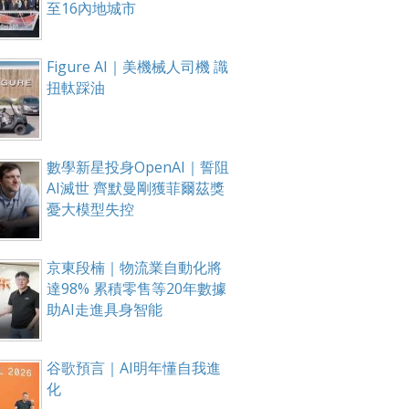
至16內地城市
Figure AI｜美機械人司機 識
扭軚踩油
數學新星投身OpenAI｜誓阻
AI滅世 齊默曼剛獲菲爾茲獎
憂大模型失控
京東段楠｜物流業自動化將
達98% 累積零售等20年數據
助AI走進具身智能
谷歌預言｜AI明年懂自我進
化