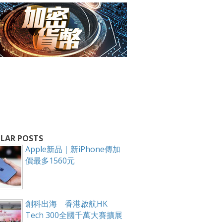
箱！
LAR POSTS
Apple新品｜新iPhone傳加
價最多1560元
創科出海 香港啟航HK
Tech 300全國千萬大賽擴展