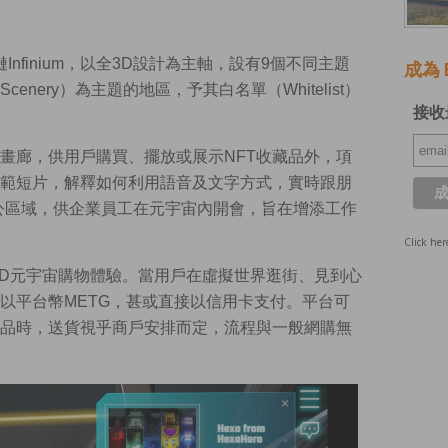
塊鏈Infinium，以全3D設計為主軸，設有9個不同主題
成為 E
nery）為主題的地區，予其白名單（Whitelist）
接收
畫廊，供用戶購買、擺放或展示NFT收藏品外，項
範短片，解釋如何利用語音及文字方式，實時跟朋
有辦公區域，供企業員工在元宇宙內開會，旨在增添工作
Click her
點為3D元宇宙購物體驗。當用戶在虛擬世界逛街、見到心
以平台幣METG，甚或直接以信用卡支付。平台可
品時，送貨視乎商戶安排而定，流程與一般網購無