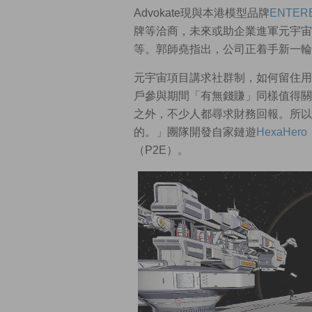
Advokate現與本港模型品牌
ENTER
牌等洽商，未來或助企業進軍元宇宙
等。郭師堯指出，公司正着手新一輪
元宇宙項目講求社群制，如何留住用
戶參與期間「有無錢賺」同樣值得關
之外，不少人都尋求財務回報。所以
的。」團隊開發自家鏈遊
HexaHero
（P2E）。