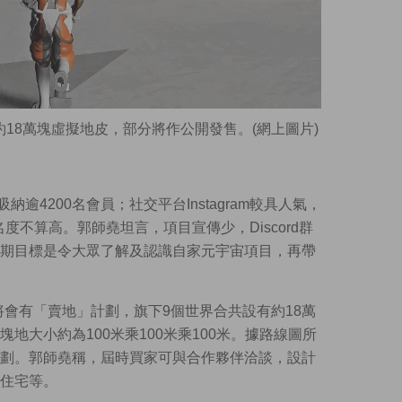
有約18萬塊虛擬地皮，部分將作公開發售。(網上圖片)
納逾4200名會員；社交平台Instagram較具人氣，
度不算高。郭師堯坦言，項目宣傳少，Discord群
期目標是令大眾了解及認識自家元宇宙項目，再帶
a將會有「賣地」計劃，旗下9個世界合共設有約18萬
地大小約為100米乘100米乘100米。據路線圖所
劃。郭師堯稱，屆時買家可與合作夥伴洽談，設計
住宅等。