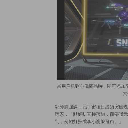
當用戶見到心儀商品時，即可添加至
支
郭師堯強調，元宇宙項目必須突破現
玩家，「點解唔直接落街，而要喺元
到，例如打扮成李小龍般逛街。」