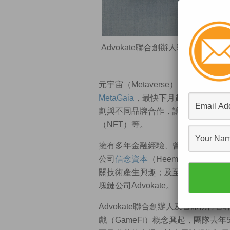
Advokate聯合創辦人郭師堯認
元宇宙（Metaverse）平台五花
MetaGaia
，最快下月起開放試玩，
劃與不同品牌合作，讓玩家將來在元
（NFT）等。
擁有多年金融經驗、曾任黑石集團董事
公司
信念資本
（Heemin Capi
關技術產生興趣；及至2018年，他
塊鏈公司Advokate。
Advokate聯合創辦人及首席執
戲（GameFi）概念興起，團隊去年