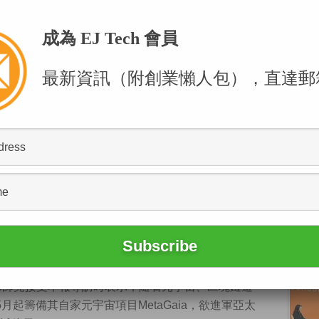
成為 EJ Tech 會員
為，元宇宙項目須突破現實限制，方可吸引玩家。（黃潤
最新資訊（附創業懶人包），直達郵
根攝）
八門，本港區塊鏈公司
Advokate
旗下元宇宙項目
料第三季推出市場。除了接受法定貨幣支付，該企計
宇宙虛擬商店內購買實體商品、非同質化代幣
的郭師堯（Gordon），先於2016年創辦私募基金
tal）。當時他已留意及投資區塊鏈安全、遊戲公司，對相
夥拍美國麻省理工學院（MIT）的同學，共同創立區
行官郭師堯接受本報專訪時表示，隨着元宇宙、區塊鏈遊
5月起籌備其自家元宇宙項目MetaGaia，欲進軍亞太