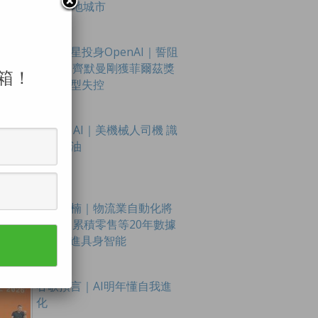
至16內地城市
數學新星投身OpenAI｜誓阻
AI滅世 齊默曼剛獲菲爾茲獎
箱！
憂大模型失控
Figure AI｜美機械人司機 識
扭軚踩油
京東段楠｜物流業自動化將
達98% 累積零售等20年數據
助AI走進具身智能
谷歌預言｜AI明年懂自我進
化