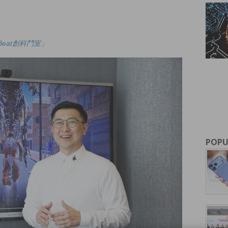
upBeat創科鬥室
」
POPU