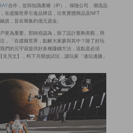
BAY
合作，並與知識產權（IP）、保險公司、潮流品
，在虛擬世界引進品牌店，出售實體商品及NFT
融資，旨在籌集約億元資金。
戶更為重要。郭師堯認為，除了設計要夠美觀，用
注，「在虛擬世界，點解大家參與其中？除了好玩
我們的元宇宙提供好多種賺錢方法，這點是必須
【見另文】，料下月開放試玩，讓玩家「邊玩邊賺」