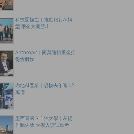
科技園恒生｜推動銀行AI轉
型 兩企方案勝出
Anthropic｜阿莫迪怕重金招
得貪財奴
內地AI產業｜規模去年逾1.2
萬億
墨西哥國立自治大學｜AI捉
作弊失效 大學入讀試重考