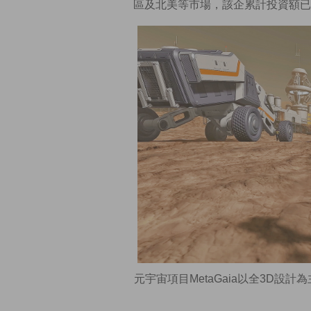
區及北美等市場，該企累計投資額已
元宇宙項目MetaGaia以全3D