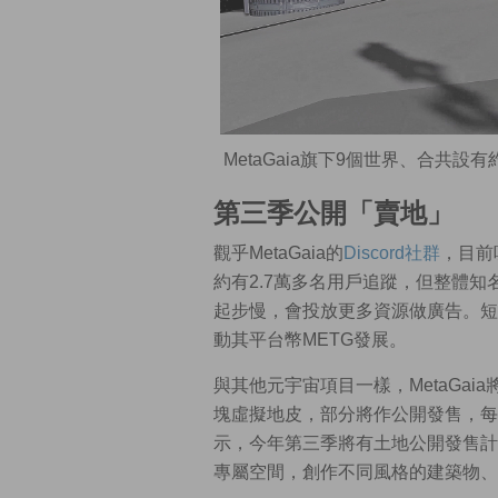
MetaGaia旗下9個世界、合共設
第三季公開「賣地」
觀乎MetaGaia的
Discord社群
，目前吸
約有2.7萬多名用戶追蹤，但整體知名
起步慢，會投放更多資源做廣告。短
動其平台幣METG發展。
與其他元宇宙項目一樣，MetaGai
塊虛擬地皮，部分將作公開發售，每塊
示，今年第三季將有土地公開發售計
專屬空間，創作不同風格的建築物、