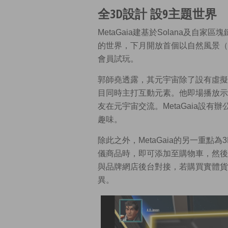
全3D設計 設9主題世界
MetaGaia建基於Solana及自家區
的世界，下月開放首個以自然風景（Sce
會員試玩。
郭師堯透露，其元宇宙除了設有虛擬
目同時主打互動元素。他即場播放示
友在元宇宙交流。MetaGaia設
趣味。
除此之外，MetaGaia的另一重
儀商品時，即可添加至購物車，然後
與品牌網店後台對接，若購買實體貨
異。