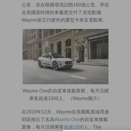
公里，並在模擬環境試跑160億公里。早前
在美國底特律的車廠更交付了首批配備
Waymo第五代硬件的重型卡車及電動車。
Waymo One的自駕車接載業務，每月活躍
乘客超過1500人。（Waymo圖片）
在2018年12月，Waymo在美國鳳凰城周邊
郊區推出了名為
Waymo One
的自駕車接載
業務，每月活躍乘客
超過
1500
人
。The