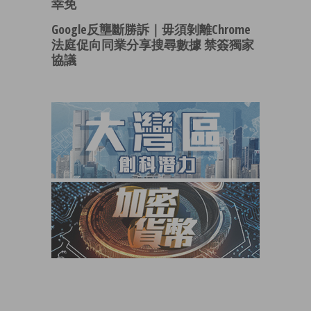
幸免
Google反壟斷勝訴｜毋須剝離Chrome
法庭促向同業分享搜尋數據 禁簽獨家
協議