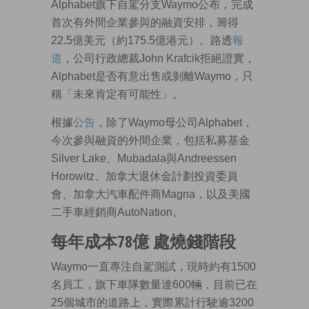
Alphabet旗下自駕分支Waymo公布，完成
首次有外間企業參與的融資安排，籌得
22.5億美元（約175.5億港元）。路透
報
道
，公司行政總裁John Krafcik拒絕證實，
Alphabet是否有意出售或剝離Waymo，只
稱「未來肯定有可能性」。
根據
公告
，除了Waymo母公司Alphabet，
今次參與融資的外間企業，包括私募基金
Silver Lake、Mubadala與Andreessen
Horowitz、加拿大退休金計劃投資委員
會、加拿大汽車配件商Magna，以及美國
二手車經銷商AutoNation。
每年成本78億 處燒錢階段
Waymo一直專注自駕測試，現時約有1500
名員工，旗下車隊數量達600輛，目前已在
25個城市的道路上，實際累計行駛逾3200