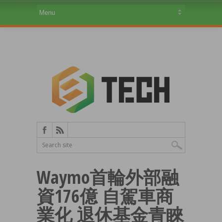
Waymo首輪外部融
資176億 自駕車商
業化 退休基金青睞