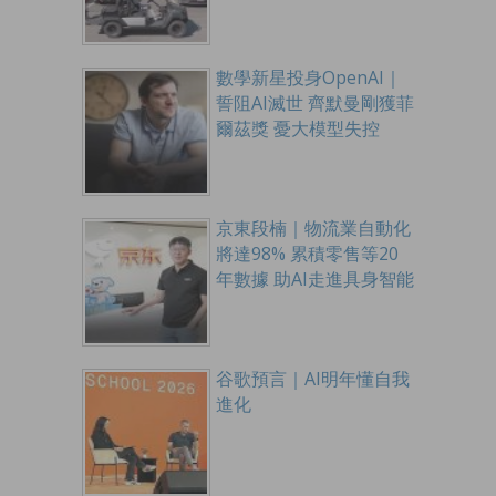
數學新星投身OpenAI｜
誓阻AI滅世 齊默曼剛獲菲
爾茲獎 憂大模型失控
京東段楠｜物流業自動化
將達98% 累積零售等20
年數據 助AI走進具身智能
谷歌預言｜AI明年懂自我
進化