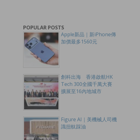
POPULAR POSTS
Apple新品｜新iPhone傳
加價最多1560元
創科出海 香港啟航HK
Tech 300全國千萬大賽
擴展至16內地城市
Figure AI｜美機械人司機
識扭軚踩油