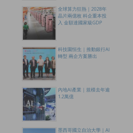
全球算力狂熱｜2028年
晶片兩億枚 科企重本投
入 金額達國家級GDP
科技園恒生｜推動銀行AI
轉型 兩企方案勝出
內地AI產業｜規模去年逾
1.2萬億
墨西哥國立自治大學｜AI