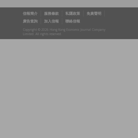
信報簡介
服務條款
私隱政策
免責聲明
廣告查詢
加入信報
聯絡信報
Copyright © 2026 Hong Kong Economic Journal Company
Limited. All rights reserved.