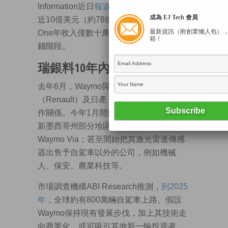
Information近日
報道稱
，公司年度成本接
成為 EJ Tech 會員
近10億美元（約78億港元），惟Waymo
最新資訊（附創業懶人包）
One年收入僅數十萬美元，業務仍處於燒
箱！
錢階段。
瑞銀料10年內奪六成市佔
去年6月，Waymo與法國雷諾汽車
（Renault）及日產（Nissan）建立獨家合
作關係。今年1月開始繪製地圖，在得州、
新墨西哥州部分地區測試其自動長途卡車
Waymo Via；甚至開始把其激光雷達傳感
器出售予自駕車以外的公司，例如機械
人、保安、農業科技等。
市場調查機構ABI Research推測，
到
2025
年
，全球約有800萬輛自駕車上路。假設
Waymo保持現有發展步伐，加上其技術走
向商業化，或可吸引其他新一輪投資者。