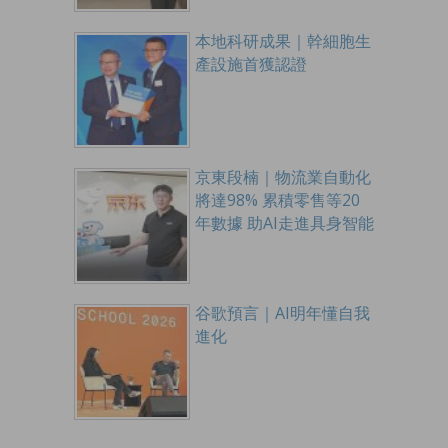
本地科研成果｜幹細胞生
產設施首獲認證
京東段楠｜物流業自動化
將達98% 累積零售等20
年數據 助AI走進具身智能
谷歌預言｜AI明年懂自我
進化