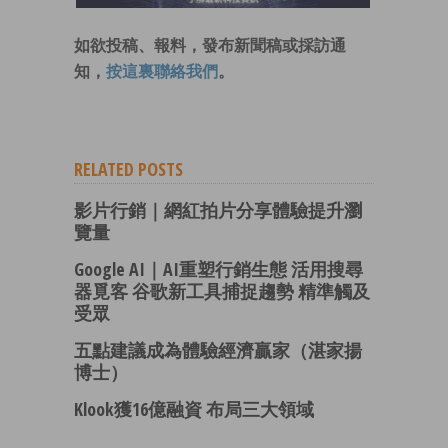
如欲投稿、報料，發布新聞稿或採訪通
知，
按這裏聯絡我們
。
RELATED POSTS
影片行銷｜網紅拍片分享體驗提升瀏
覽量
Google AI｜AI重塑行銷生態 活用搜尋
器覓客 谷歌新工具捕捉趨勢 精準觸及
受眾
五點建議成為體驗經濟贏家（湛家揚
博士）
Klook獲16億融資 布局三大領域