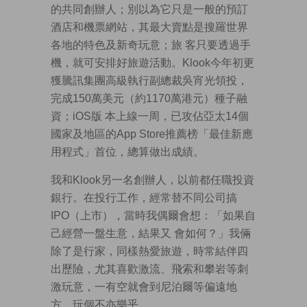
的共同創辦人；別以為它只是一般的預訂
酒店和機票網站，其最大賣點是搜羅世界
各地的特色及新奇玩意；旅 客只要透過手
機，就可安排好旅遊活動。Klook今年初更
獲騰訊集團高級執行副總裁吳宵光領投，
完成150萬美元（約1170萬港元）種子融
資；iOS版 本上線一周，已攻佔亞太14個
國家及地區的App Store推薦榜「最佳新應
用程式」首位，總算做出成績。
我和Klook另一名創辦人，以前都任職投資
銀行。在投行工作，經常替不同公司搞
IPO（上市），當時我偶爾會想：「如果自
己經營一盤生意，結果又 會如何？」我倆
除了是行家，同樣熱愛旅遊，時常結伴四
出歷險，尤其喜歡激流、飛索和攀岩等刺
激玩意，一有空就會到尼泊爾等偏遠地
方，玩個不亦樂乎。