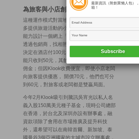
最新資訊（附創業懶人包）
為旅客與小店創雙贏
箱！
這種運作模式對當地商戶也有好處，因很
多提供旅遊活動的小店規模都不大，沒有
能力設計一個網上「搵客」系統，多數要
透過包銷商，找相熟酒店推銷。即 使客人
決定在酒店付100元參加活動，小店老闆可
能只收到50元，其餘50元其實是中間人的
佣金；但因Klook收費便宜，即使小店老闆
向旅客提供優惠， 開價70元，他們也可分
到60元，對旅客或老闆都是雙贏局面。
今年2月Klook吸引到騰訊吳宵光以私人名
義入股150萬美元種子基金，現時公司總部
在香港，於台北及深圳亦設有辦事處，融
資款項除了會用在市場推廣及提升科技
外，還希望可以在南韓首爾、新加坡、泰
國曼谷3個亞洲國家的大城市設立辦事處，