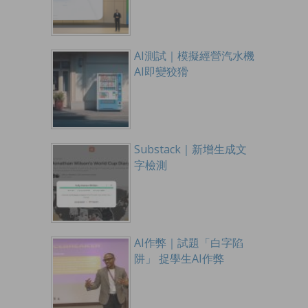
AI測試｜模擬經營汽水機
AI即變狡猾
Substack｜新增生成文
字檢測
AI作弊｜試題「白字陷
阱」 捉學生AI作弊