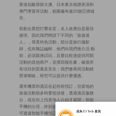
香港划艇尋探大澳、日本東京相撲表演和
專門導賞等活動，範圍遍布逾20個亞洲城
市。
初創企業想打響名堂，名人效應自是最佳
捷徑。因此我們聘請了不同的「旅遊達
人」，尋覓特色活動，部分是旅行攝影
師，也有雜誌編輯，他們向我們推介活 動
前，必須親身試玩，且要比較過提供同類
活動的其他商戶，並撰寫報告書，確保所
有項目的質素及安全；我們會再與活動經
營者聯絡，研究可以提供什麼優惠。
通常機票和酒店在起程前預訂，但當地的
旅遊活動很多時要抵埗後，透過酒店服務
台，或在街上找當地人介紹才展開；智能
手機的出現，終於顛覆了旅遊方式，旅客
成為 EJ Tech 會員
可透過智能手機預訂活動。