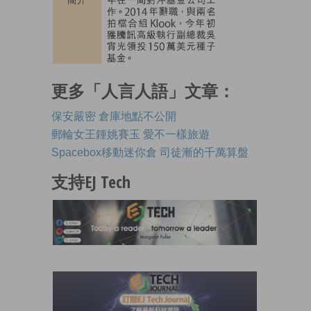
更多「人言人語」文章：
保安嚴密 倉庫地點不公開
郵輪女王鍾姚賽玉 愛不一樣旅遊
Spacebox移動迷你倉 司徒漸的千萬算盤
支持EJ Tech