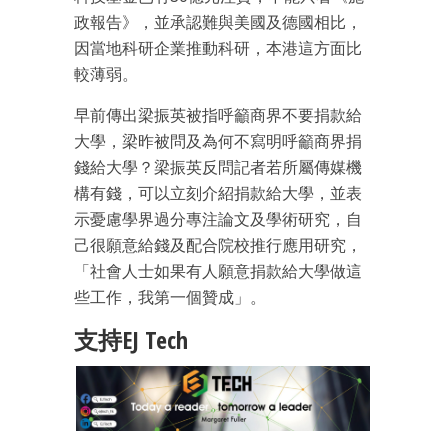
政報告》，並承認難與美國及德國相比，
因當地科研企業推動科研，本港這方面比
較薄弱。
早前傳出梁振英被指呼籲商界不要捐款給
大學，梁昨被問及為何不寫明呼籲商界捐
錢給大學？梁振英反問記者若所屬傳媒機
構有錢，可以立刻介紹捐款給大學，並表
示憂慮學界過分專注論文及學術研究，自
己很願意給錢及配合院校推行應用研究，
「社會人士如果有人願意捐款給大學做這
些工作，我第一個贊成」。
支持EJ Tech