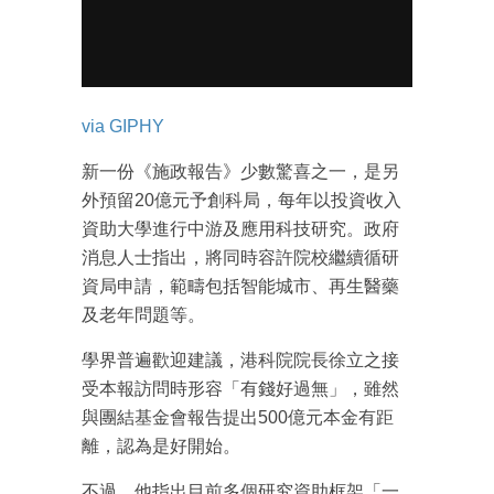
via GIPHY
成為 EJ Tech 會員
新一份《施政報告》少數驚喜之一，是另
最新資訊（附創業懶人包），直達郵
箱！
外預留20億元予創科局，每年以投資收入
資助大學進行中游及應用科技研究。政府
消息人士指出，將同時容許院校繼續循研
資局申請，範疇包括智能城市、再生醫藥
及老年問題等。
學界普遍歡迎建議，港科院院長徐立之接
受本報訪問時形容「有錢好過無」，雖然
與團結基金會報告提出500億元本金有距
離，認為是好開始。
不過，他指出目前多個研究資助框架「一