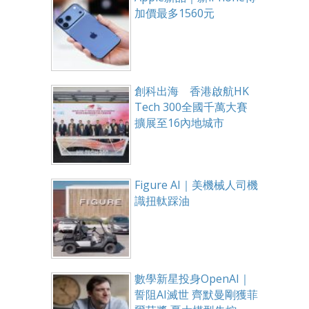
加價最多1560元
創科出海 香港啟航HK
Tech 300全國千萬大賽
擴展至16內地城市
Figure AI｜美機械人司機
識扭軚踩油
數學新星投身OpenAI｜
誓阻AI滅世 齊默曼剛獲菲