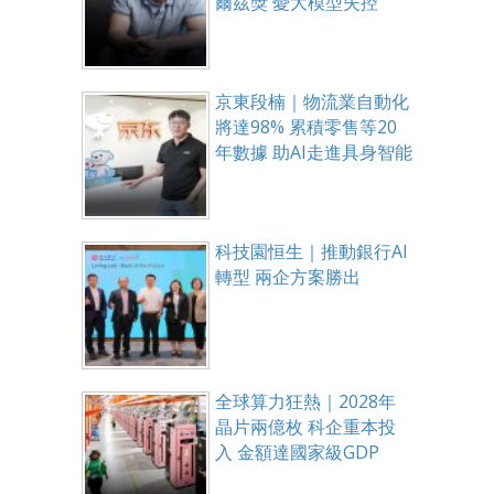
爾茲獎 憂大模型失控
京東段楠｜物流業自動化
將達98% 累積零售等20
年數據 助AI走進具身智能
科技園恒生｜推動銀行AI
轉型 兩企方案勝出
全球算力狂熱｜2028年
晶片兩億枚 科企重本投
入 金額達國家級GDP