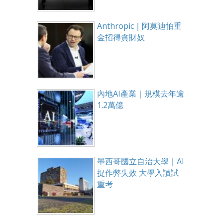
Anthropic｜阿莫迪怕重
金招得貪財奴
內地AI產業｜規模去年逾
1.2萬億
墨西哥國立自治大學｜AI
捉作弊失效 大學入讀試
重考