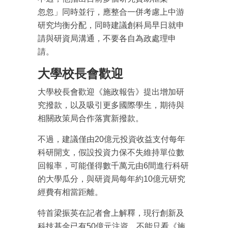
忽忽」同時並行，應整合一併考慮上中游
研究均衡分配，同時建議創科局早日就申
請與研資局溝通，不要各自為政處理申
請。
大學校長會歡迎
大學校長會歡迎《施政報告》提出增加研
究撥款，以及吸引更多國際學生，期待與
相關政策局合作落實新撥款。
不過，建議僅由20億元投資收益支付每年
科研開支，假設投資力保不失維持單位數
回報率，可能僅得數千萬元由6間進行科研
的大學瓜分，與研資局每年約10億元研究
經費有相當距離。
特首梁振英在記者會上解釋，現行創新及
科技基金已有50億元注資，不能只看《施