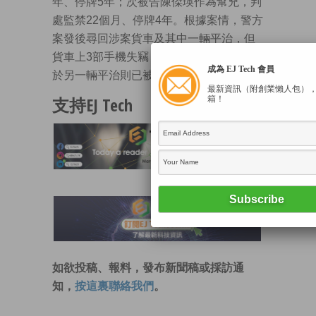
年、停牌5年；次被告陳傑瑛作為幫兇，判
處監禁22個月、停牌4年。根據案情，警方
案發後尋回涉案貨車及其中一輛平治，但
貨車上3部手機失竊，約值1.6萬港元，至
成為 EJ Tech 會員
於另一輛平治則已被變賣，套現3.2萬元。
最新資訊（附創業懶人包）
支持EJ Tech
箱！
如欲投稿、報料，發布新聞稿或採訪通
知，
按這裏聯絡我們
。