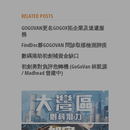
RELATED POSTS
GOGOVAN更名GOGOX拓企業及速遞服
務
FindDoc夥GOGOVAN 問診取樣檢測肺疫
數碼港助初創補資金缺口
初創勇對負評危轉機 (GoGoVan 林凱源
/ Madhead 曾建中)