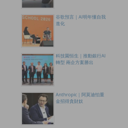
谷歌預言｜AI明年懂自我
進化
科技園恒生｜推動銀行AI
轉型 兩企方案勝出
Anthropic｜阿莫迪怕重
金招得貪財奴