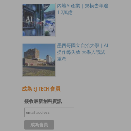
內地AI產業｜規模去年逾
1.2萬億
墨西哥國立自治大學｜AI
捉作弊失效 大學入讀試
重考
成為 EJ TECH 會員
接收最新創科資訊