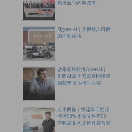
擴展至16內地城市
Figure AI｜美機械人司機
識扭軚踩油
數學新星投身OpenAI｜
誓阻AI滅世 齊默曼剛獲菲
爾茲獎 憂大模型失控
京東段楠｜物流業自動化
將達98% 累積零售等20
年數據 助AI走進具身智能