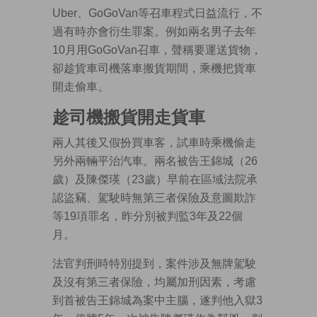
Uber、GoGoVan等召車程式日益流行，不
過有時亦會衍生罪案。例如兩名男子去年
10月用GoGoVan召車，聲稱要運送貨物，
卻趁貨車司機落車搬貨期間，乘機把貨車
開走偷車。
趁司機搬貨開走貨車
兩人其後又假扮買車客，試車時乘機偷走
另外兩輛平治汽車。兩名被告王錦城（26
歲）及陳傑瑛（23歲）早前在區域法院承
認盜竊、駕駛時無第三者保險及意圖欺詐
等19項罪名，昨分別被判監3年及22個
月。
法官判刑時特別提到，案件涉及無牌駕駛
及沒有第三者保險，均屬加刑因素，考慮
到首被告王錦城為案中主腦，遂判他入獄3