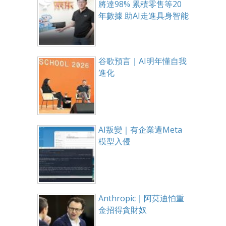
將達98% 累積零售等20
年數據 助AI走進具身智能
谷歌預言｜AI明年懂自我
進化
AI叛變｜有企業遭Meta
模型入侵
Anthropic｜阿莫迪怕重
金招得貪財奴