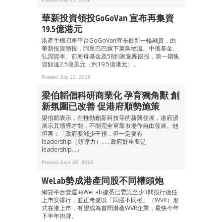
華新投資領投GoGoVan 宣布再集資
19.5億港元
港產手機召車平台GoGoVan宣布最新一輪融資，由
華新投資領投，阿里巴巴旗下菜鳥物流、中俄基金、
弘潤資本、前海母基金及58到家集團跟投，第一期集
成為 EJ Tech 會員
資額達2.5億美元（約19.5億港元）。
最新資訊（附創業懶人包）
Posted July 13, 2018
箱！
梁伯韜倡科研商業化 孕育獨角獸 創
新氛圍已改善 促港府順勢施策
梁伯韜表示，在推動創新科技等的新興發展，港府須
展示其領導才能，不能完全單靠市場作自由發展。他
坦言：「政府要減少干預，但一定要有
leadership（領導力）……政府好重要是
leadership...」
Posted June 20, 2018
WeLab勢成港產同股不同權頭炮
網貸平台營運商WeLab據悉已委託至少3間投行擔任
上市安排行，並正考慮以「同股不同權」（WVR）形
式在港上市，有望成為首間港產WVR企業，最快今年
下半年掛牌。