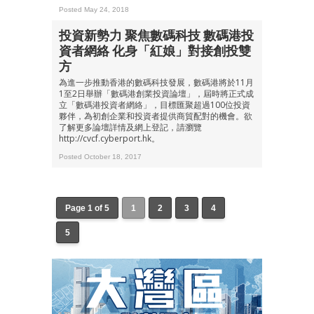
Posted May 24, 2018
投資新勢力 聚焦數碼科技 數碼港投
資者網絡 化身「紅娘」對接創投雙
方
為進一步推動香港的數碼科技發展，數碼港將於11月
1至2日舉辦「數碼港創業投資論壇」，屆時將正式成
立「數碼港投資者網絡」，目標匯聚超過100位投資
夥伴，為初創企業和投資者提供商貿配對的機會。欲
了解更多論壇詳情及網上登記，請瀏覽
http://cvcf.cyberport.hk。
Posted October 18, 2017
Page 1 of 5
1
2
3
4
5