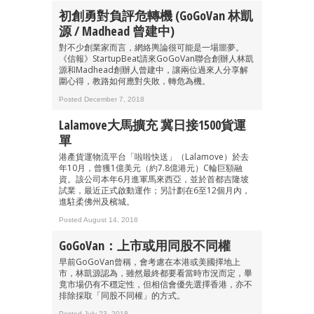
初創勇對負評危轉機 (GoGoVan 林凱
源 / Madhead 曾建中)
對不少創業家而言，網絡輿論很可能是一場噩夢。
《信報》StartupBeat請來GoGoVan聯合創辦人林凱
源和Madhead創辦人曾建中，讓兩位過來人分享解
圍心得，教路如何應對失敗，轉危為機。
Posted December 7, 2018
Lalamove大馬擴充 冀日接1500貨運
單
港產貨運物流平台「啦啦快送」（Lalamove）於去
年10月，曾獲1億美元（約7.8億港元）C輪巨額融
資。該公司本年6月進軍馬來西亞，並於首都吉隆坡
試業，最近正式啟動運作；另計劃在6至12個月內，
進駐柔佛州及檳城。
Posted August 14, 2018
GoGoVan：上市或用同股不同權
早前GoGoVan曾稱，會考慮在本港或美國擇地上
市，林凱源認為，雖然最終都要看當時市況而定，畢
竟市場仍有不穩定性，但相信會優先選擇香港，亦不
排除採取「同股不同權」的方式。
Posted July 23, 2018