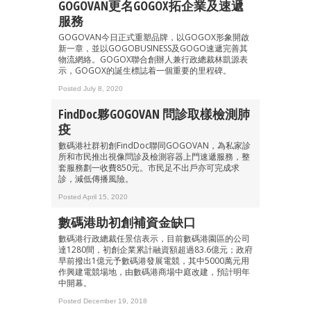
GOGOVAN更名GOGOX拓企業及速遞
服務
GOGOVAN今日正式重塑品牌，以GOGOX形象開啟
新一章，並以GOGOBUSINESS及GOGO速遞完善其
物流網絡。GOGOX聯合創辦人兼行政總裁林凱源表
示，GOGOX的誕生標誌着一個重要的里程碑。
Posted July 8, 2020
FindDoc夥GOGOVAN 問診取樣檢測肺
疫
數碼港社群初創FindDoc聯同GOGOVAN，為私家診
所和市民推出視像問診及檢測容器上門速遞服務，整
套服務劃一收費850元。市民足不出戶亦可完成求
診，減低傳播風險。
Posted April 15, 2020
數碼港助初創補資金缺口
數碼港行政總裁任景信表示，目前數碼港園區的公司
達1280間，初創企業累計融資額超過83.6億元；政府
早前撥出1億元予數碼港發展電競，其中5000萬元用
作興建電競場地，由數碼港商場中庭改建，預計明年
中開幕。
Posted December 19, 2018