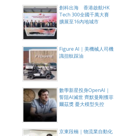
創科出海 香港啟航HK
Tech 300全國千萬大賽
擴展至16內地城市
Figure AI｜美機械人司機
識扭軚踩油
數學新星投身OpenAI｜
誓阻AI滅世 齊默曼剛獲菲
爾茲獎 憂大模型失控
京東段楠｜物流業自動化