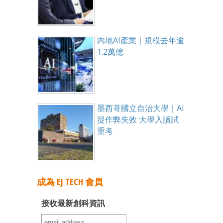
內地AI產業｜規模去年逾
1.2萬億
墨西哥國立自治大學｜AI
捉作弊失效 大學入讀試
重考
成為 EJ TECH 會員
接收最新創科資訊