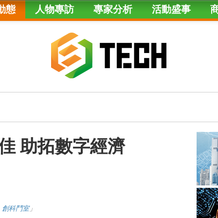
動態
人物專訪
專家分析
活動盛事
佳 助拓數字經濟
ch 創科鬥室
」