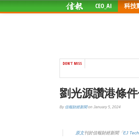
CEO_AI
科技
DON'T MISS
劉光源讚港條件
By
信報財經新聞
on January 5, 2024
原文
刊於信報財經新聞「
EJ Te