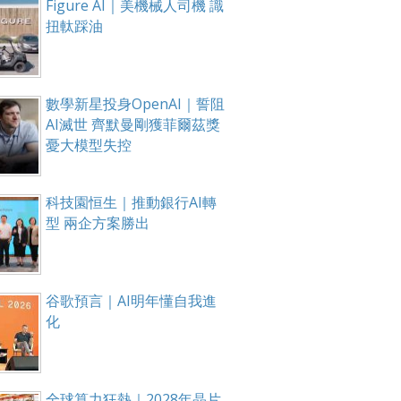
Figure AI｜美機械人司機 識
扭軚踩油
數學新星投身OpenAI｜誓阻
AI滅世 齊默曼剛獲菲爾茲獎
憂大模型失控
科技園恒生｜推動銀行AI轉
型 兩企方案勝出
谷歌預言｜AI明年懂自我進
化
全球算力狂熱｜2028年晶片