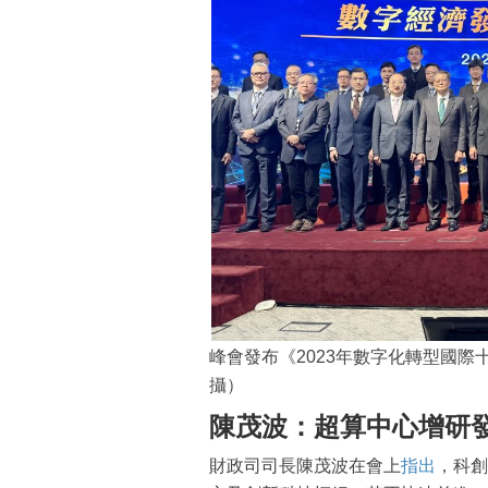
峰會發布《2023年數字化轉型國
攝）
陳茂波：超算中心增研
財政司司長陳茂波在會上
指出
，科創