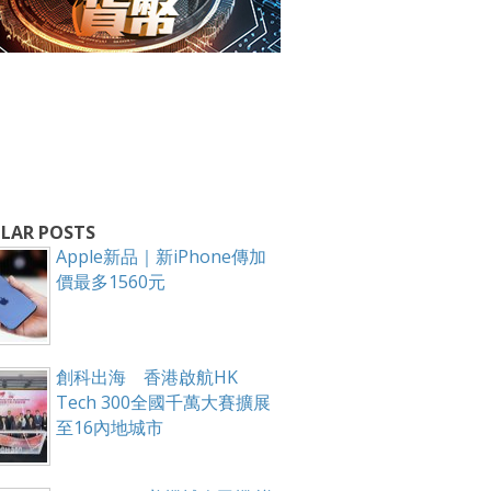
LAR POSTS
Apple新品｜新iPhone傳加
價最多1560元
創科出海 香港啟航HK
Tech 300全國千萬大賽擴展
至16內地城市
箱！