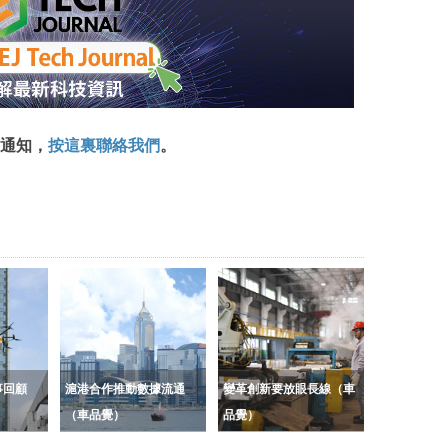
通知，
按這裏聯絡我們
。
事回顧
滬港合作推動數據流通
變革創新要放眼長線（車
（車品覺）
品覺）