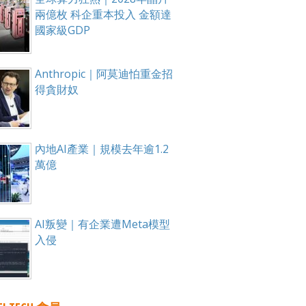
兩億枚 科企重本投入 金額達
國家級GDP
Anthropic｜阿莫迪怕重金招
得貪財奴
內地AI產業｜規模去年逾1.2
萬億
AI叛變｜有企業遭Meta模型
入侵