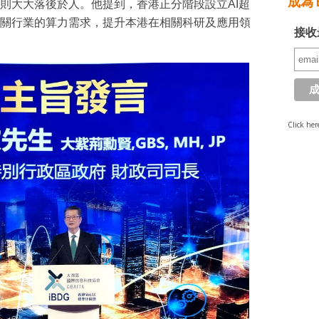
成為 E
則大大落後於人。他提到，香港正分階段設立AI超
關行業的算力需求，提升本港在相關科研及應用領
接收
Click her