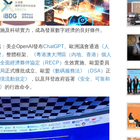
施及科研實力，成為發展數字經濟的良好條件。
：美企OpenAI發布
ChatGPT
、歐洲議會通過
《人
2」
整體框架、
《粵港澳大灣區（內地、香港）個人
全面經濟夥伴協定（RECP）
生效實施、歐盟委員
局
正式獲批成立、歐盟
《數碼服務法》（DSA）
正
境流動規定》
，以及拜登政府簽署
《安全、可靠和
》
的行政命令。