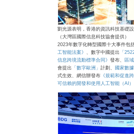
劉光源表明，香港的資訊科技基礎設
（大灣區國際信息科技協會提供）
2023年數字化轉型國際十大事件包括
工智能法案》
、數字中國提出
「252
信息跨境流動標準合同》
發布、
區域
會提出
「數字歐洲」
計劃、
國家數據
式生效、網信辦發布
《規範和促進跨
可信賴的開發和使用人工智能（AI）