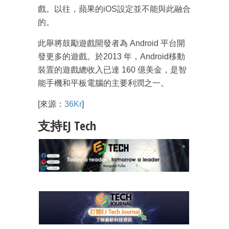
戲。以往，蘋果的iOS設定並不能與此融合
的。
此舉將鼓勵遊戲開發者為 Android 平台開
發更多的遊戲。於2013 年，Android移動
裝置的遊戲總收入已達 160 億美金，是智
能手機和平板電腦的主要利潤之一。
[來源：
36Kr
]
支持EJ Tech
成為 EJ Tech 會員