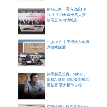
創科出海 香港啟航HK
Tech 300全國千萬大賽
擴展至16內地城市
Figure AI｜美機械人司機
識扭軚踩油
數學新星投身OpenAI｜
誓阻AI滅世 齊默曼剛獲菲
爾茲獎 憂大模型失控
京東段楠｜物流業自動化