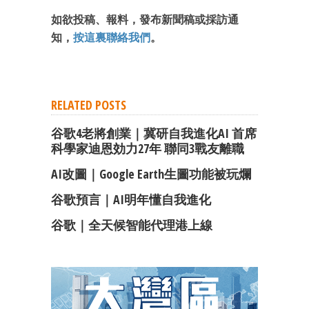
最新資訊（附創業懶人包）
箱！
如欲投稿、報料，發布新聞稿或採訪通
知，
按這裏聯絡我們
。
RELATED POSTS
谷歌4老將創業｜冀研自我進化AI 首席
科學家迪恩効力27年 聯同3戰友離職
AI改圖｜Google Earth生圖功能被玩爛
谷歌預言｜AI明年懂自我進化
谷歌｜全天候智能代理港上線