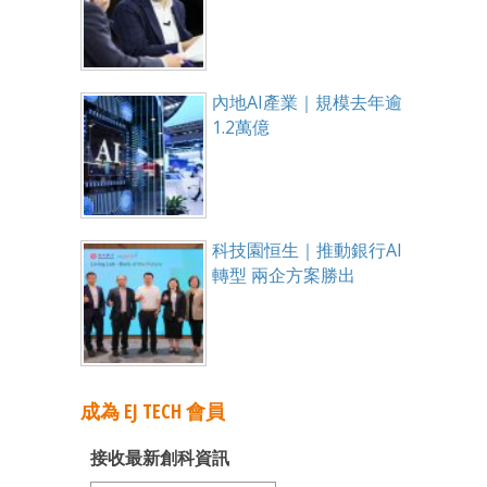
內地AI產業｜規模去年逾
1.2萬億
科技園恒生｜推動銀行AI
轉型 兩企方案勝出
成為 EJ TECH 會員
接收最新創科資訊