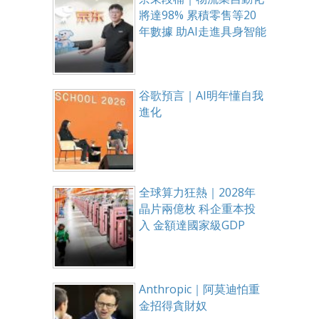
將達98% 累積零售等20
年數據 助AI走進具身智能
谷歌預言｜AI明年懂自我
進化
全球算力狂熱｜2028年
晶片兩億枚 科企重本投
入 金額達國家級GDP
Anthropic｜阿莫迪怕重
金招得貪財奴