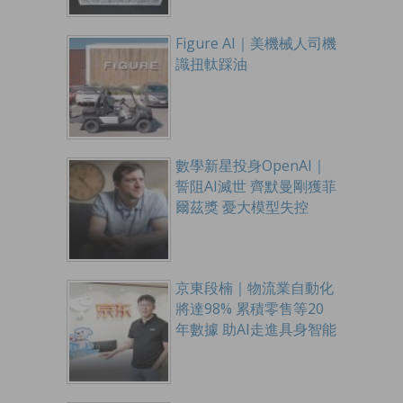
Figure AI｜美機械人司機
識扭軚踩油
數學新星投身OpenAI｜
誓阻AI滅世 齊默曼剛獲菲
爾茲獎 憂大模型失控
京東段楠｜物流業自動化
將達98% 累積零售等20
年數據 助AI走進具身智能