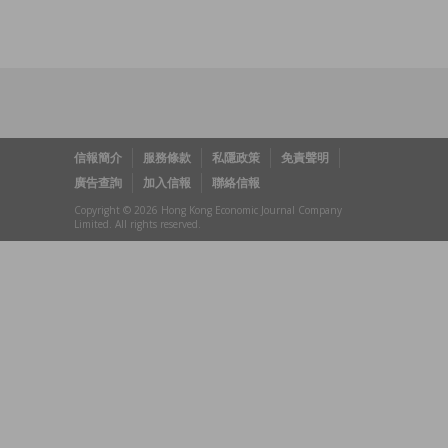
信報簡介
服務條款
私隱政策
免責聲明
廣告查詢
加入信報
聯絡信報
Copyright © 2026 Hong Kong Economic Journal Company
Limited. All rights reserved.