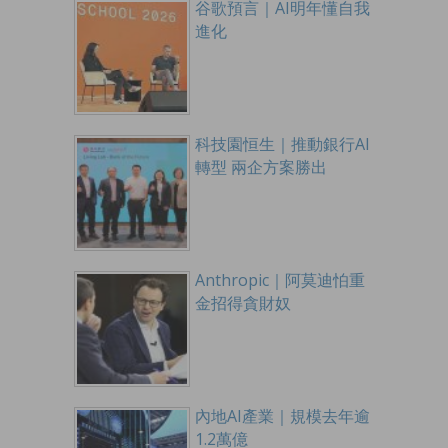
谷歌預言｜AI明年懂自我
進化
科技園恒生｜推動銀行AI
轉型 兩企方案勝出
Anthropic｜阿莫迪怕重
金招得貪財奴
內地AI產業｜規模去年逾
1.2萬億