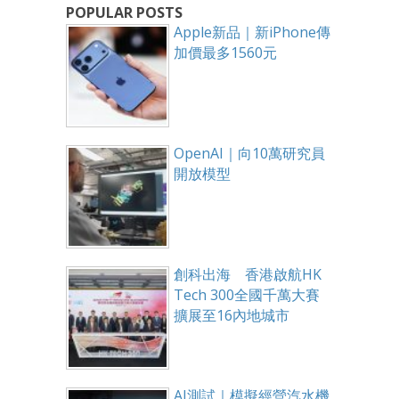
POPULAR POSTS
Apple新品｜新iPhone傳
加價最多1560元
OpenAI｜向10萬研究員
開放模型
創科出海 香港啟航HK
Tech 300全國千萬大賽
擴展至16內地城市
AI測試｜模擬經營汽水機