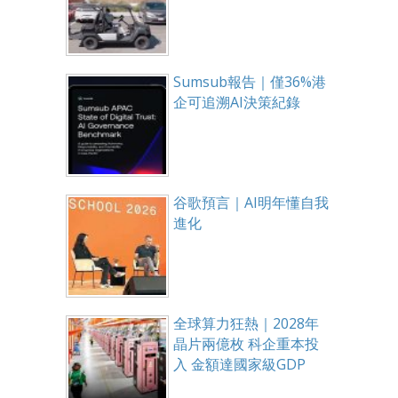
Sumsub報告｜僅36%港
企可追溯AI決策紀錄
谷歌預言｜AI明年懂自我
進化
全球算力狂熱｜2028年
晶片兩億枚 科企重本投
入 金額達國家級GDP