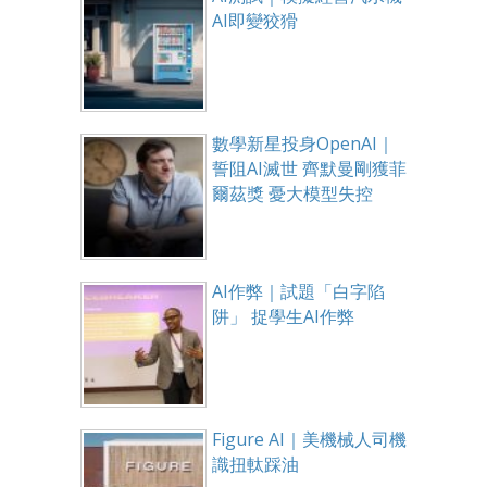
AI即變狡猾
數學新星投身OpenAI｜
誓阻AI滅世 齊默曼剛獲菲
爾茲獎 憂大模型失控
AI作弊｜試題「白字陷
阱」 捉學生AI作弊
Figure AI｜美機械人司機
識扭軚踩油