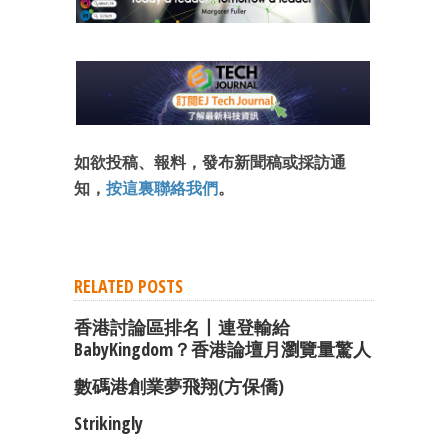
成為 EJ Tech 會員
最新資訊（附創業懶人包）
箱！
如欲投稿、報料，發布新聞稿或採訪通
知，
按這裏聯絡我們
。
RELATED POSTS
香港討論區排名丨連登輸給
BabyKingdom？香港論壇月瀏覽量驚人
數碼港創業夢飛翔(方保僑)
Strikingly