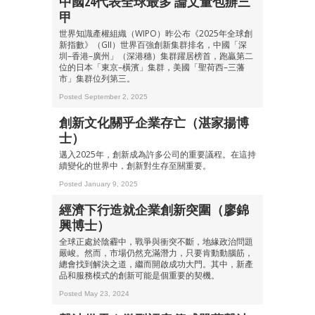
中國24代表全球最多 論文量包辦三
甲
世界知識產權組織（WIPO）昨公布《2025年全球創
新指數》（GII）世界百強創新集群排名，中國「深
圳–香港–廣州」（深港穗）集群躍居榜首，跑贏第二
位的日本「東京–橫濱」集群，美國「聖荷西–三藩
市」集群位列第三。
Posted September 2, 2025
創新文化關乎企業存亡（湛家揚博
士）
邁入2025年，創新成為許多公司的重要議程。在這持
續變化的世界中，創新對生存至關重要。
Posted January 9, 2025
經濟下行造就企業創新突圍（廖錦
興博士）
全球正處於陰霾中，戰爭與衝突不斷，地緣政治問題
嚴峻。然而，市場仍然充滿潛力，只要肯動動腦筋，
總會找到解決之道，繼而開啟成功大門。其中，新產
品和服務模式的創新可能是個重要的契機。
Posted May 23, 2024