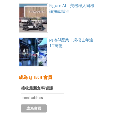
Figure AI｜美機械人司機
識扭軚踩油
內地AI產業｜規模去年逾
1.2萬億
成為 EJ TECH 會員
接收最新創科資訊