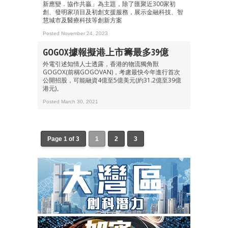
新應變．協作共贏」為主題，除了匯聚近300家初
創、發明家項目及初創支援服務，展示金融科技、智
慧城市及醫療科技等創新方案
Posted November 24, 2023
GOGOX據報擬港上市籌最多39億
外電引述知情人士透露，香港的物流獨角獸
GOGOX(前稱GOGOVAN)，考慮最快今年進行首次
公開招股，可能融資4億至5億美元(約31.2億至39億
港元)。
Posted March 30, 2021
Page 1 of 3
1
2
3