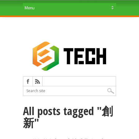
All posts tagged "創
新"