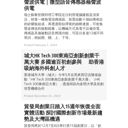
聲波供電｜微型語音傳感器藉聲波
供電
瑞士蘇黎世聯邦理工學院近日利用電腦建模及演算
法，研發一種無電池傳感器。裝置由數十個結構相近
的矽膠板組成，再透過類似彈簧的細棒連接，可收集
聲波傳送的振動能量，以機械方式為電子設備供電。
成為 EJ Tech 會員
傳感器具備被動語音辨識功能，可區分多達12個不同
最新資訊（附創業懶人包）
單詞，例如開、關、上、下等。
箱！
Posted February 1, 2024
城大HK Tech 300東南亞創新創業千
萬大賽 多國逾百初創參與 助香港
吸納海外科創人才
香港城市大學（城大）今年5月在馬來西亞吉隆坡啟
動「HK Tech 300東南亞創新創業千萬大賽」（HK
Tech 300東南亞大賽），透過與區內多間大學及初創
培育機構合作
Posted December 21, 2023
貿發局創業日踏入15週年恢復全面
實體活動 探討國際創新市場最新趨
勢及大灣區機遇
貿發局將於12月7至8日舉行第15屆創業日，以「創