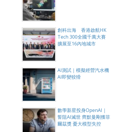
創科出海 香港啟航HK
Tech 300全國千萬大賽
擴展至16內地城市
AI測試｜模擬經營汽水機
AI即變狡猾
數學新星投身OpenAI｜
誓阻AI滅世 齊默曼剛獲菲
爾茲獎 憂大模型失控