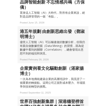
品牌智能創新 不忘情感共鳴（方保
僑）
置身這人工智能（AI）大時代，對所有企業來說，絕
對是品牌管理的一個「奇點」。
Posted June 15, 2026
港五年規劃 由創新思維出發（鄧淑
明博士）
儘管人工智能（AI）可以極速做好數據分析，但我仍
有親自做數據挖掘（Data Mining）的習慣，因為從
數據中看到的關聯（Correlation），總會發現出意
想不到的端倪和洞見。
Posted February 26, 2026
企業實例看文化驅動創新（湛家揚
博士）
一次為本地傳統建築企業的高層培訓中，我見證了一
個重要的轉捩點。這間公司正面對成本壓力、市場競
爭與技術轉型的挑戰。
Posted September 11, 2025
世界百強創新集群｜深港穗登榜首