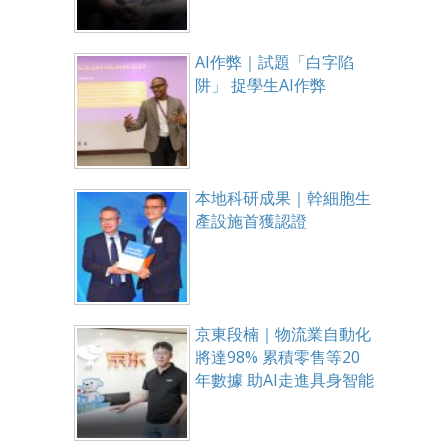
AI作弊｜試題「白字陷
阱」 捉學生AI作弊
本地科研成果｜幹細胞生
產設施首獲認證
京東段楠｜物流業自動化
將達98% 累積零售等20
年數據 助AI走進具身智能