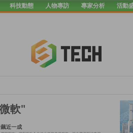
科技動態
人物專訪
專家分析
活動
d "微軟"
ny飆近一成