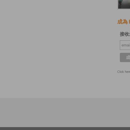
成為 E
接收
Click her