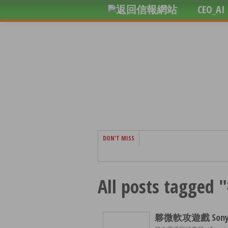
CEO_AI
DON'T MISS
All posts tagge
夥微軟攻遊戲 So