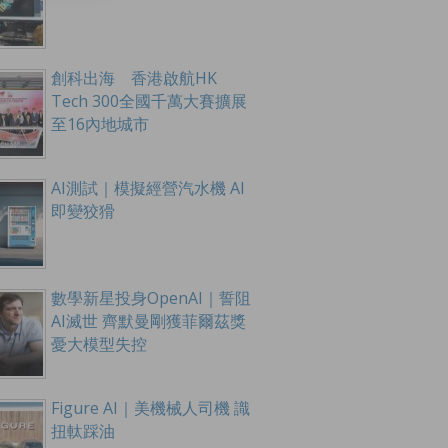
創科出海 香港啟航HK
Tech 300全國千萬大賽擴展
至16內地城市
AI測試｜模擬經營汽水機 AI
即變狡猾
數學新星投身OpenAI｜誓阻
AI滅世 齊默曼剛獲菲爾茲獎
憂大模型失控
Figure AI｜美機械人司機 識
扭軚踩油