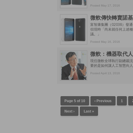
Posted May 17, 2016
微軟傳快轉賣諾基
富智康集團（02038）
但現時「尚未就任何上述種
議。」
Posted May 16, 2016
微軟：機器取代人
現任微軟全球執行副總裁沈
要的是如何讓人工智慧向人
Posted April 13, 2016
Page 5 of 10
‹ Previous
1
Next ›
Last »