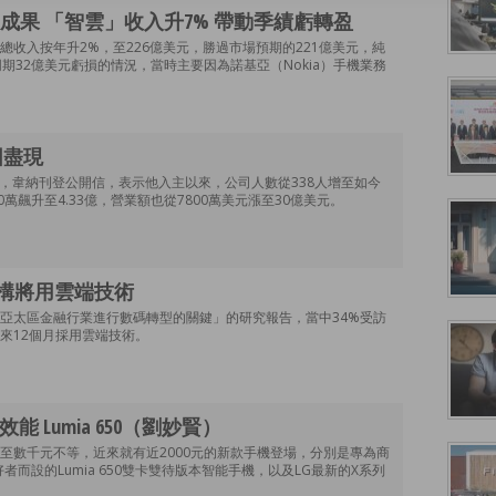
成果 「智雲」收入升7% 帶動季績虧轉盈
總收入按年升2%，至226億美元，勝過市場預期的221億美元，純
期32億美元虧損的情況，當時主要因為諾基亞（Nokia）手機業務
。
宏圖盡現
In後，韋納刊登公開信，表示他入主以來，公司人數從338人增至如今
0萬飆升至4.33億，營業額也從7800萬美元漲至30億美元。
機構將用雲端技術
亞太區金融行業進行數碼轉型的關鍵」的研究報告，當中34%受訪
來12個月採用雲端技術。
像效能 Lumia 650（劉妙賢）
至數千元不等，近來就有近2000元的新款手機登場，分別是專為商
好者而設的Lumia 650雙卡雙待版本智能手機，以及LG最新的X系列