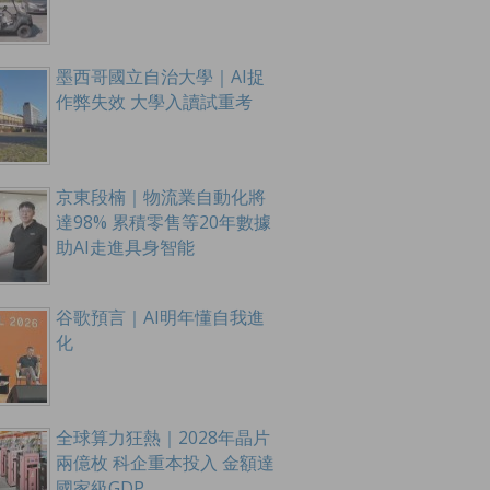
墨西哥國立自治大學｜AI捉
作弊失效 大學入讀試重考
京東段楠｜物流業自動化將
達98% 累積零售等20年數據
助AI走進具身智能
谷歌預言｜AI明年懂自我進
化
全球算力狂熱｜2028年晶片
兩億枚 科企重本投入 金額達
國家級GDP