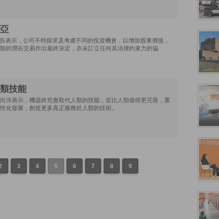
亞
發通告表示，公司不時探求及考慮不同的投資機會，以增加股東價值，
類的潛在交易作出最終決定，亦未訂立任何具法律約束力的協
類技能
向洋表示，機器終究會取代人類的技能，並比人類做得更完善，重
性化發展，創造更多真正服務於人類的技術。
2
3
4
5
6
7
8
9