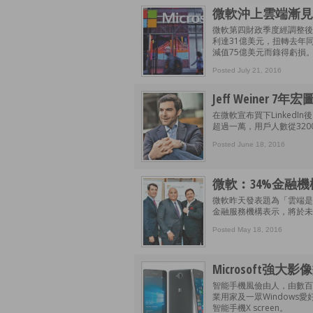
微軟沖上雲端漸見
微軟第四財政季度經調整後
利達31億美元，扭轉去年同
減值75億美元而錄得虧損
Posted July 21, 2016
Jeff Weiner 7年
在微軟宣布買下Linked
超過一萬，用戶人數從320
Posted June 18, 2016
微軟︰34%金融
微軟昨天發表題為「雲端是
金融服務機構表示，將於未
Posted May 18, 2016
Microsoft強大影
智能手機風儉由人，由數百
業用家及一眾Windows愛
智能手機X screen。