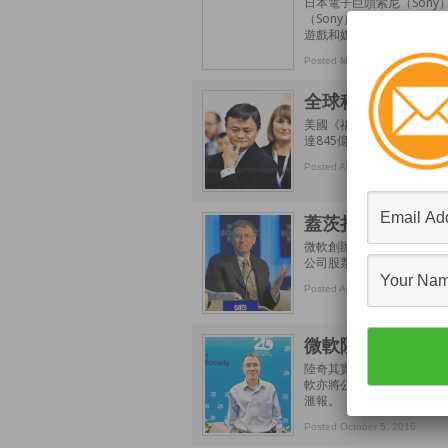
日本電子巨頭索尼（Son
（Sony）周五宣布，將與
遊戲和媒體串流，更可能合
Posted May 18, 2019
全球科技富豪 「
美國《福布斯》雜誌公布全
達845億元（美元．下同
Posted August 25, 2017
蓋茨捐款359億冠
微軟創辦人蓋茨（Bill G
公司股票，是他自2000
Posted August 16, 2017
微軟陸奇傳過檔騰
陸奇其實已與騰訊接觸多次
軟亦將公開與這位「前度」
滙報。
Posted October 5, 2016