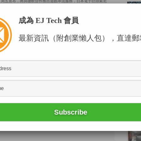
y）周五宣布，將與微軟合作推出遊戲串流服務，日本電子巨頭索尼
微軟合作推出遊戲串流服務，索尼將使用微軟的Azure雲端服務進行
作開發圖像傳感器晶片。
成為 EJ Tech 會員
雙馬」晉身前十
最新資訊（附創業懶人包），直達郵
球科技界富豪榜，一如所料，由微軟創辦人比爾蓋茨居首，身家高
），即約6591億港元，緊隨其後的是亞馬遜創辦人貝索斯。
全球
ates）捐出46億美元（約359億港元）、相當於其個人財富5%的微軟
年以來捐出的最大一筆微軟股份，亦創今年全球最大的捐款。
POPU
訊 專責拓AI及高精地圖業務（凌通）
，只待雙方就所有條件達成共識，便會正式宣布有關任命，屆時微
管理層和平分手的消息；據知，日後陸奇將直接向騰訊主席馬化騰