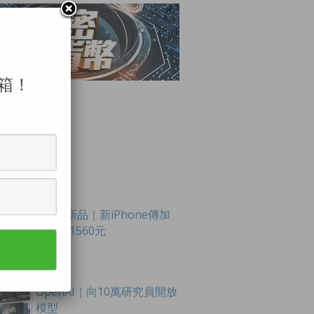
箱！
LAR POSTS
Apple新品｜新iPhone傳加
價最多1560元
OpenAI｜向10萬研究員開放
模型