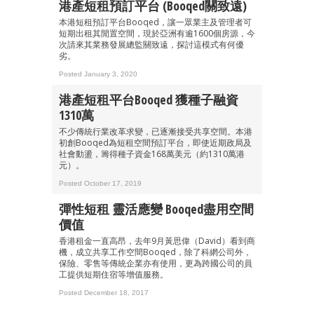
港產短租預訂平台 (Booqed關致遠)
本港短租預訂平台Booqed，讓一眾業主及管理者可
短期出租其閒置空間，現於亞洲有逾1600個房源，今
次請來其業務發展總監關致遠，探討這模式有何優
劣。
Posted January 3, 2020
港產短租平台Booqed 獲種子融資
1310萬
不少傳統行業改革求變，已逐漸接受共享空間。本港
初創Booqed為短租空間預訂平台，即使近期政局及
社會動盪，籌得種子資金168萬美元（約1310萬港
元）。
Posted October 17, 2019
彈性短租 靈活應變 Booqed盡用空間
價值
香港租金一直高昂，去年9月黃思偉（David）看到商
機，成立共享工作空間Booqed，除了科網公司外，
保險、零售等傳統企業亦有使用，更為跨國公司的員
工提供短期住宿等增值服務。
Posted December 18, 2017