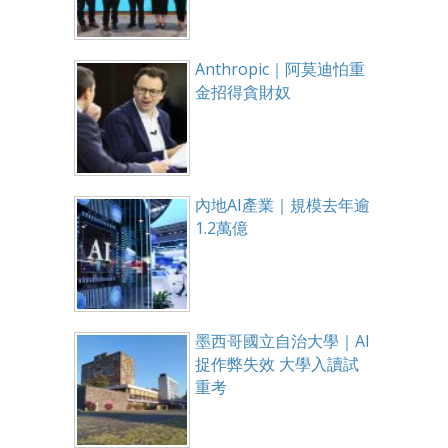
Anthropic｜阿莫迪怕重
金招得貪財奴
內地AI產業｜規模去年逾
1.2萬億
墨西哥國立自治大學｜AI
捉作弊失效 大學入讀試
重考