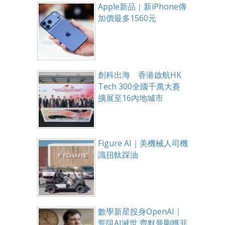
Apple新品｜新iPhone傳
加價最多1560元
創科出海 香港啟航HK
Tech 300全國千萬大賽
擴展至16內地城市
Figure AI｜美機械人司機
識扭軚踩油
數學新星投身OpenAI｜
誓阻AI滅世 齊默曼剛獲菲