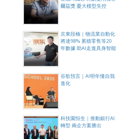
爾茲獎 憂大模型失控
京東段楠｜物流業自動化
將達98% 累積零售等20
年數據 助AI走進具身智能
谷歌預言｜AI明年懂自我
進化
科技園恒生｜推動銀行AI
轉型 兩企方案勝出