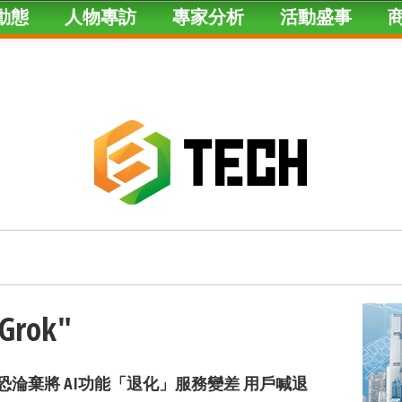
動態
人物專訪
專家分析
活動盛事
"Grok"
rok恐淪棄將 AI功能「退化」服務變差 用戶喊退