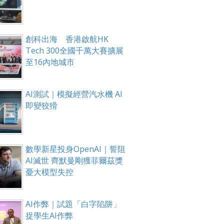
創科出海 香港啟航HK
Tech 300全國千萬大賽擴展
至16內地城市
AI測試｜模擬經營汽水機 AI
即變狡猾
數學新星投身OpenAI｜誓阻
AI滅世 齊默曼剛獲菲爾茲獎
憂大模型失控
AI作弊｜試題「白字陷阱」
捉學生AI作弊