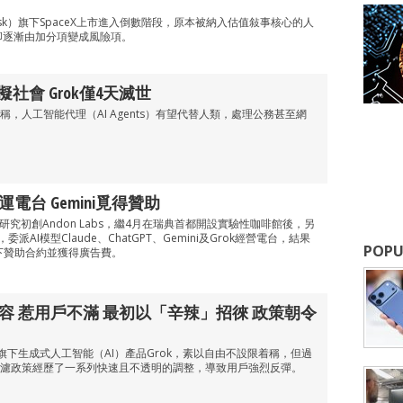
usk）旗下SpaceX上市進入倒數階段，原本被納入估值敍事核心的人
，卻逐漸由加分項變成風險項。
擬社會 Grok僅4天滅世
，人工智能代理（AI Agents）有望代替人類，處理公務甚至網
電台 Gemini覓得贊助
研究初創Andon Labs，繼4月在瑞典首都開設實驗性咖啡館後，另
委派AI模型Claude、ChatGPT、Gemini及Grok經營電台，結果
POPU
簽下贊助合約並獲得廣告費。
內容 惹用戶不滿 最初以「辛辣」招徠 政策朝令
k）旗下生成式人工智能（AI）產品Grok，素以自由不設限着稱，但過
濾政策經歷了一系列快速且不透明的調整，導致用戶強烈反彈。