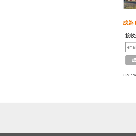
成為 E
接收
Click her