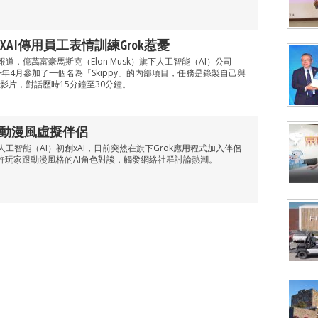
AI傳用員工表情訓練Grok惹憂
ider報道，億萬富豪馬斯克（Elon Musk）旗下人工智能（AI）公司
於今年4月參加了一個名為「Skippy」的內部項目，任務是錄製自己與
影片，對話歷時15分鐘至30分鐘。
推動漫風虛擬伴侶
旗下人工智能（AI）初創xAI，日前突然在旗下Grok應用程式加入伴侶
，容許玩家跟動漫風格的AI角色對談，觸發網絡社群討論熱潮。