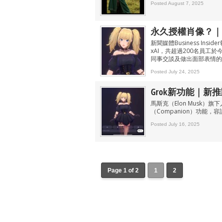
Posted August 7, 2025
永久授權肖像？｜x
新聞媒體Business Ins
xAI，共超過200名員工
同事交談及做出面部表情的
Posted July 24, 2025
Grok新功能｜新
馬斯克（Elon Musk）
（Companion）功能
Posted July 16, 2025
Page 1 of 2
1
2