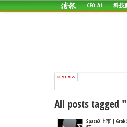
CEO_AI
科技
DON'T MISS
All posts tagged 
SpaceX上市｜G