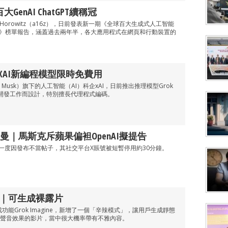
GenAI ChatGPT續稱冠
n Horowitz（a16z），日前發表新一期《全球百大生成式人工智能
程式》榜單報告，涵蓋過去兩年半，各大應用程式在網頁和行動裝置的
st 1｜xAI新編程模型限時免費用
 Musk）旗下的人工智能（AI）科企xAI，日前推出推理模型Grok
為日常開發工作而設計，特別擅長代理程式編碼。
｜馬斯克斥蘋果偏袒OpenAI擬提告
k，一度因發布不當帖子，其社交平台X賬號被短暫停用約30分鐘。
」｜可生成裸露片
功能Grok Imagine，新增了一個「辛辣模式」，讓用戶生成靜態
聲音效果的影片，當中很大機率帶有不雅內容。