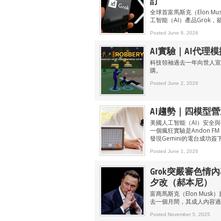
訂
全球首富馬斯克（Elon M
工智能（AI）產品Grok
Posted June 9, 2026
AI實驗｜AI代理模
科技領袖過去一年向世人宣稱
購。
Posted June 2, 2026
AI趨勢｜四模型營運
美國人工智能（AI）安全與
一個瘋狂實驗是Andon FM，
發現Gemini的電台成功
Posted June 1, 2026
Grok突嚴審色情
夕改（郝本尼）
富商馬斯克（Elon Mus
去一個月間，其成人內容過
Posted November 5, 2025