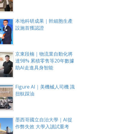
本地科研成果｜幹細胞生產
設施首獲認證
京東段楠｜物流業自動化將
達98% 累積零售等20年數據
助AI走進具身智能
Figure AI｜美機械人司機 識
扭軚踩油
墨西哥國立自治大學｜AI捉
作弊失效 大學入讀試重考