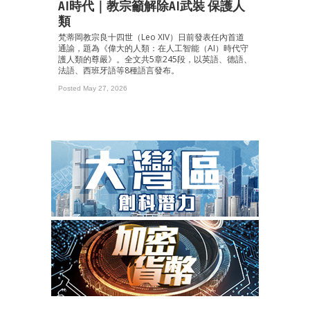
AI時代｜教宗籲解除AI武裝 保護人
類
梵蒂岡教宗良十四世（Leo XIV）日前發表任內首道
通諭，題為《偉大的人類：在人工智能（AI）時代守
護人類的尊嚴》。全文共5章245段，以英語、德語、
法語、西班牙語等8種語言發布。
Posted May 27, 2026