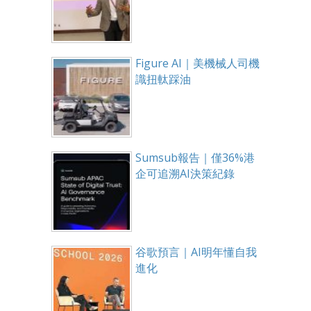
Figure AI｜美機械人司機
識扭軚踩油
Sumsub報告｜僅36%港
企可追溯AI決策紀錄
谷歌預言｜AI明年懂自我
進化