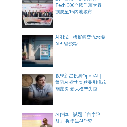
Tech 300全國千萬大賽
擴展至16內地城市
AI測試｜模擬經營汽水機
AI即變狡猾
數學新星投身OpenAI｜
誓阻AI滅世 齊默曼剛獲菲
爾茲獎 憂大模型失控
AI作弊｜試題「白字陷
阱」 捉學生AI作弊