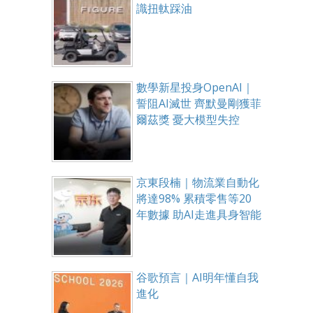
識扭軚踩油
數學新星投身OpenAI｜
誓阻AI滅世 齊默曼剛獲菲
爾茲獎 憂大模型失控
京東段楠｜物流業自動化
將達98% 累積零售等20
年數據 助AI走進具身智能
谷歌預言｜AI明年懂自我
進化