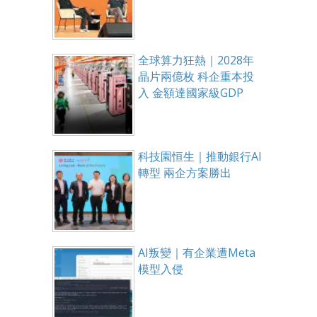
全球算力狂熱｜2028年
晶片兩億枚 科企重本投
入 金額達國家級GDP
科技園恒生｜推動銀行AI
轉型 兩企方案勝出
AI叛變｜有企業遭Meta
模型入侵