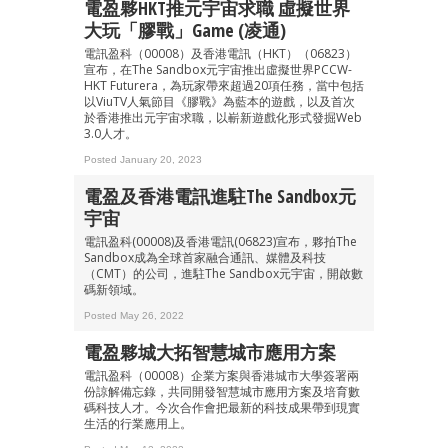
電盈夥HKT推元宇宙求職 虛擬世界
大玩「膠戰」game (凌通)
電訊盈科（00008）及香港電訊（HKT）（06823）
宣布，在The Sandbox元宇宙推出虛擬世界PCCW-
HKT Futurera，為玩家帶來超過20項任務，當中包括
以ViuTV人氣節目《膠戰》為藍本的遊戲，以及首次
於香港推出元宇宙求職，以嶄新遊戲化形式發掘Web
3.0人才。
Posted January 20, 2023
電盈及香港電訊進駐The Sandbox元
宇宙
電訊盈科(00008)及香港電訊(06823)宣布，夥拍The
Sandbox成為全球首家融合通訊、媒體及科技
（CMT）的公司，進駐The Sandbox元宇宙，開啟數
碼新領域。
Posted May 26, 2022
電盈夥城大拓智慧城市應用方案
電訊盈科（00008）企業方案與香港城市大學簽署兩
份諒解備忘錄，共同開發智慧城市應用方案及培育數
碼科技人才。今次合作會把最新的科技成果帶到現實
生活的行業應用上。