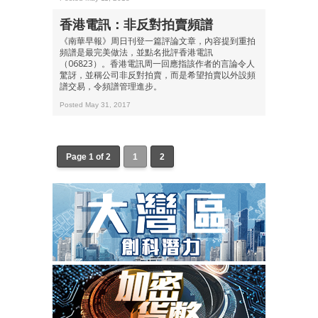
香港電訊：非反對拍賣頻譜
《南華早報》周日刊登一篇評論文章，內容提到重拍
頻譜是最完美做法，並點名批評香港電訊
（06823）。香港電訊周一回應指該作者的言論令人
驚訝，並稱公司非反對拍賣，而是希望拍賣以外設頻
譜交易，令頻譜管理進步。
Posted May 31, 2017
Page 1 of 2
1
2