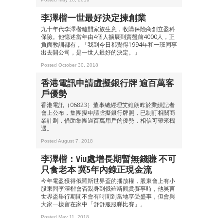
李澤楷一世最好決定揀創業
九十年代李澤楷離開家族生意，收購保險商創立盈科
保險。他憶述當年由4個人擴展到賣盤前4000人，正
成為 EJ Tech 會員
負面教訓都有，「我到今日都覺得1994年和一班同事
出去開公司，是一世人最好的決定。」
最新資訊（附創業懶人包）
箱！
Posted October 30, 2018
香港電訊申請虛擬銀行牌 逾百萬客
戶優勢
香港電訊（06823）董事總經理艾維朗昨於業績記者
會上公布，集團擬申請虛擬銀行牌照，已制訂相關商
業計劃，借助集團過百萬用戶的優勢，相信可帶來機
遇。
Posted August 7, 2018
李澤楷：Viu處增長期暫無錢賺 不可
只食老本 冀5年內錄正現金流
今年電盈獲得俄羅斯世界盃的播放權，股東會上有小
股東問李澤楷會否親身到俄羅斯觀賞賽事時，他笑言
世界盃舉行期間不會有時間到當地享受盛事，但會與
大家一樣留在家中「舒舒服服睇比賽」。
Posted May 11, 2018