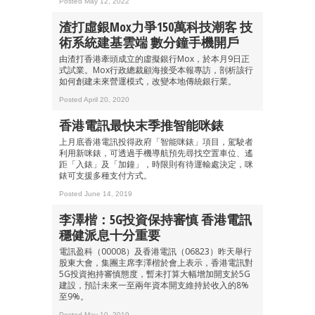
Posted May 12, 2022
渣打虛銀Mox力爭150萬科技潮客 技
術系統建基雲端 數分鐘手機開戶
由渣打香港牽頭成立的虛擬銀行Mox，於本月9日正
式試業。Mox行政總裁顧海接受本報專訪，剖析該行
如何創建未來營運模式，改變本地傳統銀行業。
Posted April 20, 2020
香港電訊最快末季推智能咪錶
上月底香港電訊投得政府「智能咪錶」項目，駕駛者
利用新咪錶，可透過手機導航預先尋找空置車位、遙
距「入錶」及「加鐘」，時限則有待運輸處決定，咪
錶可支援多種支付方式。
Posted June 14, 2019
李澤楷：5G投資保持審慎 香港電訊
穩健派息十分重要
電訊盈科（00008）及香港電訊（06823）昨天舉行
股東大會，集團主席李澤楷於會上表示，香港電訊對
5G投資抱持審慎態度，暫未打算大幅增加開支於5G
建設，預計未來一至兩年資本開支維持於收入的8%
至9%。
Posted May 10, 2019