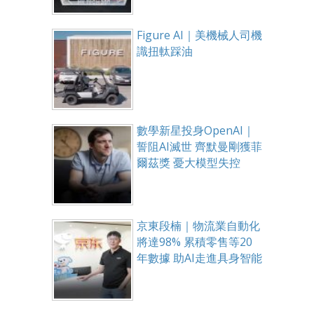
Figure AI｜美機械人司機
識扭軚踩油
數學新星投身OpenAI｜
誓阻AI滅世 齊默曼剛獲菲
爾茲獎 憂大模型失控
京東段楠｜物流業自動化
將達98% 累積零售等20
年數據 助AI走進具身智能