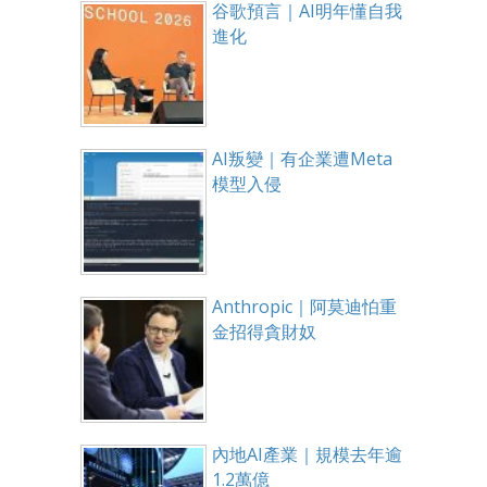
谷歌預言｜AI明年懂自我
進化
AI叛變｜有企業遭Meta
模型入侵
Anthropic｜阿莫迪怕重
金招得貪財奴
內地AI產業｜規模去年逾
1.2萬億