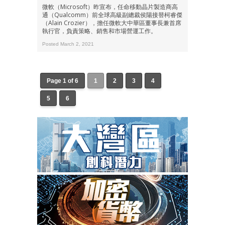
微軟（Microsoft）昨宣布，任命移動晶片製造商高
通（Qualcomm）前全球高級副總裁侯陽接替柯睿傑
（Alain Crozier），擔任微軟大中華區董事長兼首席
執行官，負責策略、銷售和市場營運工作。
Posted March 2, 2021
Page 1 of 6
1
2
3
4
5
6