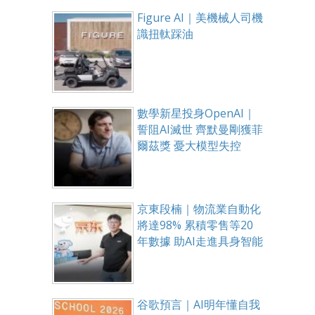
Figure AI｜美機械人司機
識扭軚踩油
數學新星投身OpenAI｜
誓阻AI滅世 齊默曼剛獲菲
爾茲獎 憂大模型失控
京東段楠｜物流業自動化
將達98% 累積零售等20
年數據 助AI走進具身智能
谷歌預言｜AI明年懂自我