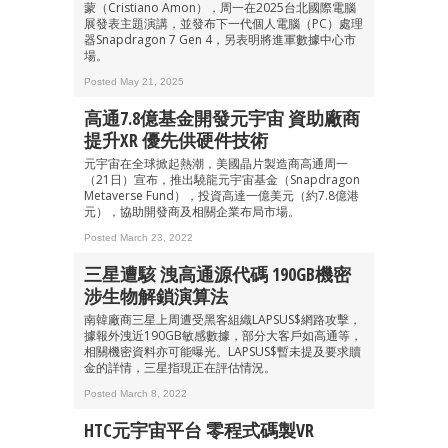
蒙（Cristiano Amon），周一在2025台北國際電腦
展發表主題演講，並發布下一代個人電腦（PC）處理
器Snapdragon 7 Gen 4，另表明將進軍數據中心市
場。
Posted May 21, 2025
高通7.8億基金開發元宇宙 資助廠商
提升XR 優先供硬件技術
元宇宙在全球掀起熱潮，美國晶片製造商高通周一
（21日）宣布，推出驍龍元宇宙基金（Snapdragon
Metaverse Fund），投資高達一億美元（約7.8億港
元），協助開發商及相關企業布局市場。
Posted March 23, 2022
三星遭駭 洩高通源代碼 190GB機密
涉生物解鎖演算法
南韓廠商三星上周遭受黑客組織LAPSUS$網路攻擊，
據報外洩近190GB敏感數據，部分大客戶如高通等，
相關機密資料亦可能曝光。LAPSUS$暫未提及要求贖
金的詳情，三星指現正在評估情況。
Posted March 8, 2022
HTC元宇宙平台 零程式碼製VR