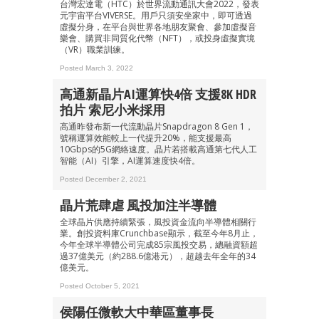
台灣宏達電（HTC）於世界流動通訊大會2022，發表
元宇宙平台VIVERSE。用戶只須安坐家中，即可透過
虛擬分身，在平台與世界各地朋友聚會、參加虛擬音
樂會、購買非同質化代幣（NFT），或投身虛擬實境
（VR）職業訓練。
成為 EJ Tech 會員
Posted March 3, 2022
最新資訊（附創業懶人包）
箱！
高通新晶片AI運算快4倍 支援8K HDR
拍片 索尼小米採用
高通昨發布新一代流動晶片Snapdragon 8 Gen 1，
號稱運算效能較上一代提升20%，能支援最高
10Gbps的5G網絡速度。晶片若搭載高通第七代人工
智能（AI）引擎，AI運算速度快4倍。
Posted December 2, 2021
晶片荒肆虐 風投加注半導體
全球晶片供應持續緊張，風投資金流向半導體相關行
業。創投資料庫Crunchbase顯示，截至今年8月止，
今年全球半導體公司完成85宗風投交易，總融資額超
過37億美元（約288.6億港元），超越去年全年的34
億美元。
Posted October 5, 2021
侯陽任微軟大中華區董事長