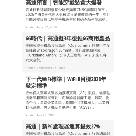
高通預言｜智能穿戴裝置大爆發
高通行政總裁阿蒙接受財經頻道CNBC訪問時預言，
2026年將是AI代理大規模進入消費裝置的一年，並且
可能改變目前以智能手機為主的數碼產品生態結構。
Posted June 17, 2026
6G時代｜高通擬3年後推6G商用產品
美國智能手機晶片商高通（Qualcomm）昨舉行年度
高峰會Snapdragon Summit，其行政總裁阿蒙
（Cristiano Amon）分享人工智能（AI）未來10年
六大趨勢。
Posted September 25, 2025
下一代WiFi標準｜WiFi 8目標2028年
敲定標準
近年個人穿戴式裝置如擴增實境（AR）眼鏡、健康監
測器等相關發展蓬勃，而無論是智能工廠、醫院、物
流中心，還是企業園區，都開始引進機械人、工業自
動化系統、無人機及自動導引車（AGVs）。
Posted July 28, 2025
高通｜新PC處理器運算提效27%
美國智能手機晶片商高通（Qualcomm）行政總裁阿