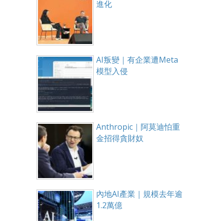
進化
AI叛變｜有企業遭Meta
模型入侵
Anthropic｜阿莫迪怕重
金招得貪財奴
內地AI產業｜規模去年逾
1.2萬億