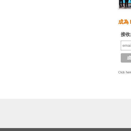
成為 E
接收
Click her