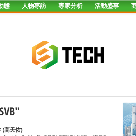
動態
人物專訪
專家分析
活動盛事
"SVB"
 (高天佑)