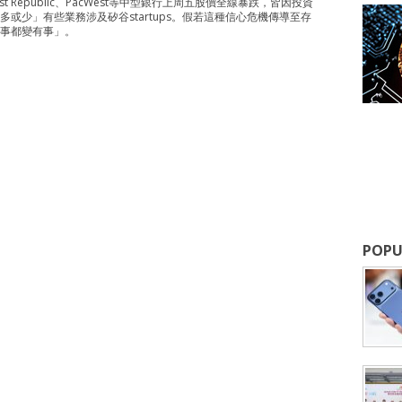
st Republic、PacWest等中型銀行上周五股價全線暴跌，皆因投資
或少」有些業務涉及矽谷startups。假若這種信心危機傳導至存
事都變有事」。
POPU