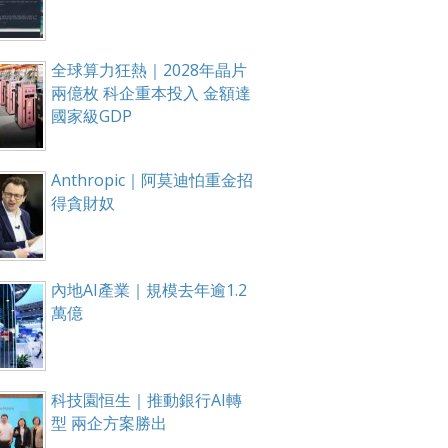
全球算力狂熱｜2028年晶片
兩億枚 科企重本投入 金額達
國家級GDP
Anthropic｜阿莫迪怕重金招
得貪財奴
內地AI產業｜規模去年逾1.2
萬億
科技園恒生｜推動銀行AI轉
型 兩企方案勝出