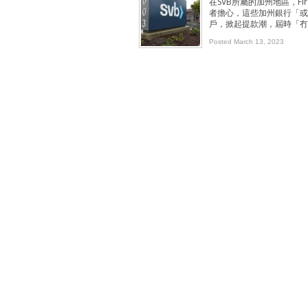
在SVB所屬的加州地區，Fir
者擔心，這些加州銀行「或多
戶，掀起提款潮，屆時「冇
Posted March 13, 2023