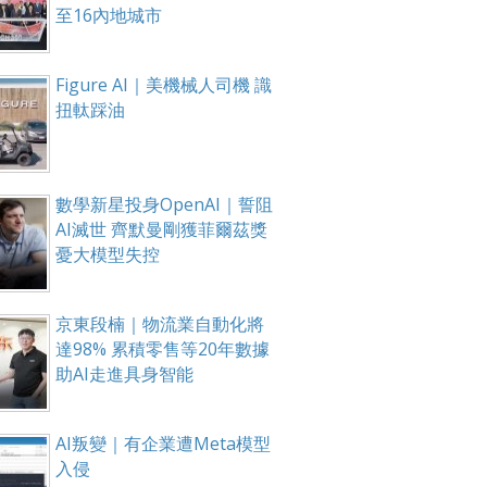
至16內地城市
Figure AI｜美機械人司機 識
扭軚踩油
數學新星投身OpenAI｜誓阻
AI滅世 齊默曼剛獲菲爾茲獎
憂大模型失控
京東段楠｜物流業自動化將
達98% 累積零售等20年數據
助AI走進具身智能
AI叛變｜有企業遭Meta模型
入侵