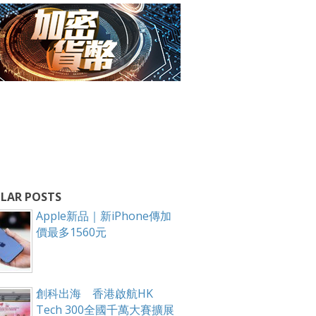
LAR POSTS
Apple新品｜新iPhone傳加
價最多1560元
創科出海 香港啟航HK
Tech 300全國千萬大賽擴展