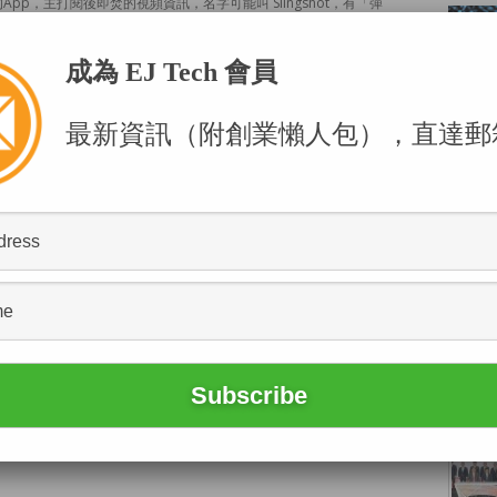
t 的App，主打閱後即焚的視頻資訊，名字可能叫 Slingshot，有「彈
逝。
成為 EJ Tech 會員
最新資訊（附創業懶人包），直達郵
POPU