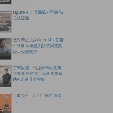
Figure AI｜美機械人司機 識
扭軚踩油
數學新星投身OpenAI｜誓阻
AI滅世 齊默曼剛獲菲爾茲獎
憂大模型失控
京東段楠｜物流業自動化將
達98% 累積零售等20年數據
助AI走進具身智能
谷歌預言｜AI明年懂自我進
化