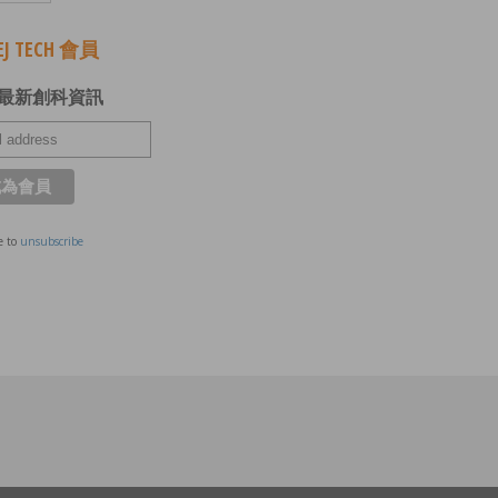
J TECH 會員
最新創科資訊
e to
unsubscribe