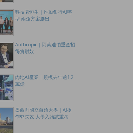
科技園恒生｜推動銀行AI轉
型 兩企方案勝出
Anthropic｜阿莫迪怕重金招
得貪財奴
內地AI產業｜規模去年逾1.2
萬億
墨西哥國立自治大學｜AI捉
作弊失效 大學入讀試重考