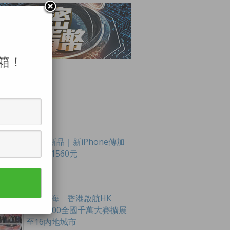
箱！
LAR POSTS
Apple新品｜新iPhone傳加
價最多1560元
創科出海 香港啟航HK
Tech 300全國千萬大賽擴展
至16內地城市