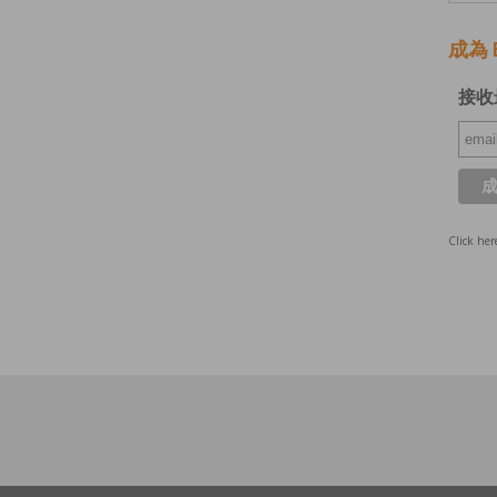
成為 E
接收
Click her